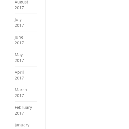
August
2017
July
2017
June
2017
May
2017
April
2017
March
2017
February
2017
January