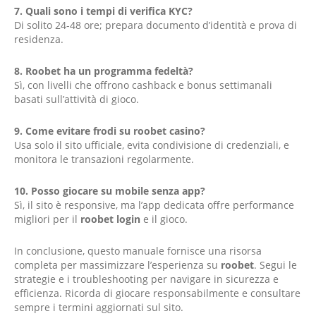
7. Quali sono i tempi di verifica KYC?
Di solito 24-48 ore; prepara documento d’identità e prova di
residenza.
8. Roobet ha un programma fedeltà?
Sì, con livelli che offrono cashback e bonus settimanali
basati sull’attività di gioco.
9. Come evitare frodi su roobet casino?
Usa solo il sito ufficiale, evita condivisione di credenziali, e
monitora le transazioni regolarmente.
10. Posso giocare su mobile senza app?
Sì, il sito è responsive, ma l’app dedicata offre performance
migliori per il
roobet login
e il gioco.
In conclusione, questo manuale fornisce una risorsa
completa per massimizzare l’esperienza su
roobet
. Segui le
strategie e i troubleshooting per navigare in sicurezza e
efficienza. Ricorda di giocare responsabilmente e consultare
sempre i termini aggiornati sul sito.