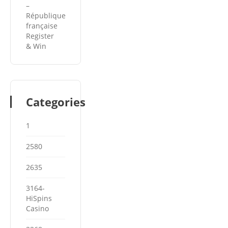
–
République
française
Register
& Win
Categories
1
2580
2635
3164-
HiSpins
Casino