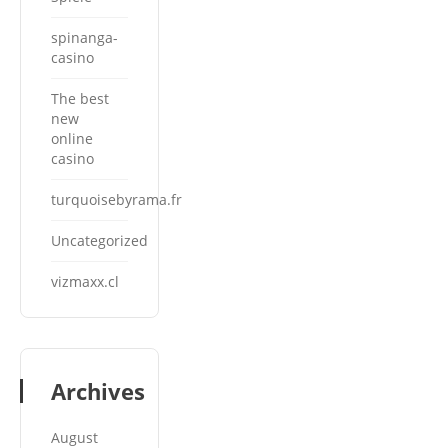
spinanga-
casino
The best
new
online
casino
turquoisebyrama.fr
Uncategorized
vizmaxx.cl
Archives
August