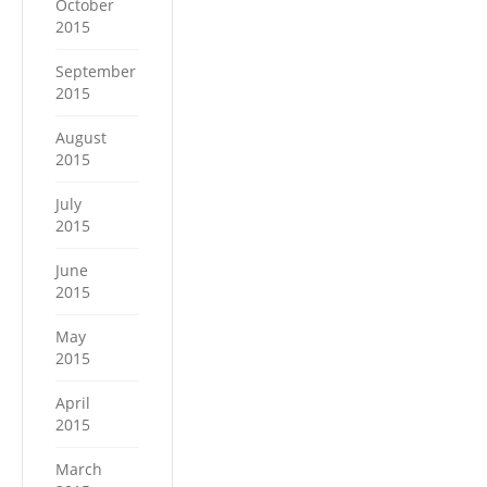
October
2015
September
2015
August
2015
July
2015
June
2015
May
2015
April
2015
March