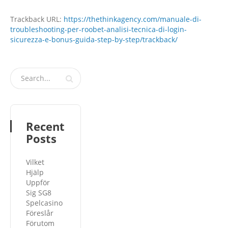
Trackback URL:
https://thethinkagency.com/manuale-di-
troubleshooting-per-roobet-analisi-tecnica-di-login-
sicurezza-e-bonus-guida-step-by-step/trackback/
Recent
Posts
Vilket
Hjälp
Uppför
Sig SG8
Spelcasino
Föreslår
Förutom