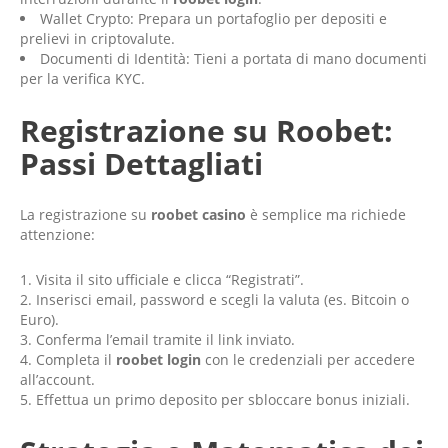
Wallet Crypto: Prepara un portafoglio per depositi e
prelievi in criptovalute.
Documenti di Identità: Tieni a portata di mano documenti
per la verifica KYC.
Registrazione su Roobet:
Passi Dettagliati
La registrazione su
roobet casino
è semplice ma richiede
attenzione:
Visita il sito ufficiale e clicca “Registrati”.
Inserisci email, password e scegli la valuta (es. Bitcoin o
Euro).
Conferma l’email tramite il link inviato.
Completa il
roobet login
con le credenziali per accedere
all’account.
Effettua un primo deposito per sbloccare bonus iniziali.