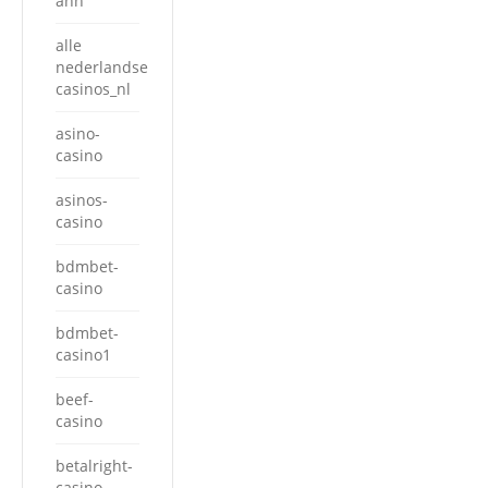
ahh
alle
nederlandse
casinos_nl
asino-
casino
asinos-
casino
bdmbet-
casino
bdmbet-
casino1
beef-
casino
betalright-
casino