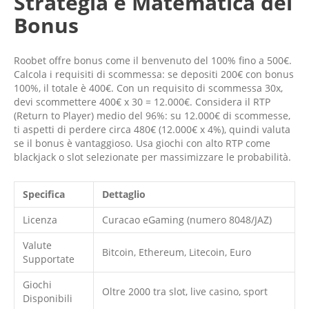
Strategia e Matematica dei
Bonus
Roobet offre bonus come il benvenuto del 100% fino a 500€.
Calcola i requisiti di scommessa: se depositi 200€ con bonus
100%, il totale è 400€. Con un requisito di scommessa 30x,
devi scommettere 400€ x 30 = 12.000€. Considera il RTP
(Return to Player) medio del 96%: su 12.000€ di scommesse,
ti aspetti di perdere circa 480€ (12.000€ x 4%), quindi valuta
se il bonus è vantaggioso. Usa giochi con alto RTP come
blackjack o slot selezionate per massimizzare le probabilità.
Specifica
Dettaglio
Licenza
Curacao eGaming (numero 8048/JAZ)
Valute
Bitcoin, Ethereum, Litecoin, Euro
Supportate
Giochi
Oltre 2000 tra slot, live casino, sport
Disponibili