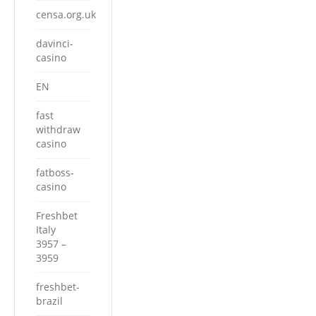
censa.org.uk
davinci-
casino
EN
fast
withdraw
casino
fatboss-
casino
Freshbet
Italy
3957 –
3959
freshbet-
brazil