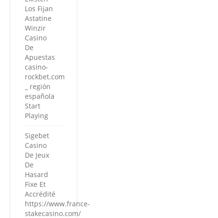
Los Fijan
Astatine
Winzir
Casino
De
Apuestas
casino-
rockbet.com
_ región
española
Start
Playing
Sigebet
Casino
De Jeux
De
Hasard
Fixe Et
Accrédité
https://www.france-
stakecasino.com/