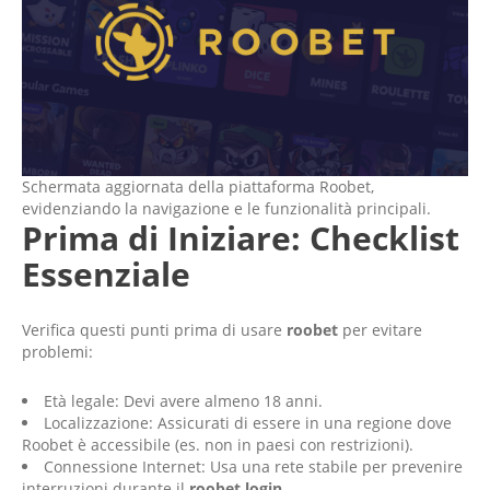
Schermata aggiornata della piattaforma Roobet,
evidenziando la navigazione e le funzionalità principali.
Prima di Iniziare: Checklist
Essenziale
Verifica questi punti prima di usare
roobet
per evitare
problemi:
Età legale: Devi avere almeno 18 anni.
Localizzazione: Assicurati di essere in una regione dove
Roobet è accessibile (es. non in paesi con restrizioni).
Connessione Internet: Usa una rete stabile per prevenire
interruzioni durante il
roobet login
.