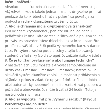
inému hráčovi?
Absolútne nie. Funkcia „Prevod medzi účtami“ neexistuje.
Akýkoľvek pokus o takéto jednanie (napr. úmyselne prehrať
peniaze do konkrétneho hráča v pokeri) sa považuje za
podvod a vedie k okamžitému zrušeniu účtu.
Ako je chránená moja kryptomenová transakcia?
Keď vkladáte kryptomenou, peniaze idú na jedinečnú
peňaženku kasína. Táto adresa je šifrovaná a používa sa len
pre vás. Po potvrdení siete (blockchain) sa kredit okamžite
pripíše na váš účet v EUR podľa výmenného kurzu v danom
čase. Pri výbere kasíno posiela coiny z tejto izolovanej,
studenú peňaženky (cold storage), čo znižuje riziko krádeže.
Čo je to „Samovylúčenie“ a ako funguje technicky?
V nastaveniach účtu môžete aktivovať samovylúčenie na
určitý čas (1 mesiac, 3 mesiace, 6 mesiacov, natrvalo). Po
aktivácii systém okamžite zablokuje možnosť prihlásenia a
akýkoľvek pokus o vklad. Po uplynutí dočasného obdobia sa
účet automaticky neobnoví – musíte kontaktovať podporu a
požiadať o obnovenie, čo môže trvať až 24 hodín. Toto je
nástroj ochrany hráča.
Ako sa vypočíta limit pre „Výhernú sadzbu“ (Payout
Percentage) môjho účtu?
Niektoré jurisdikcie vyžadujú, aby kasíno hlásilo výhernosť