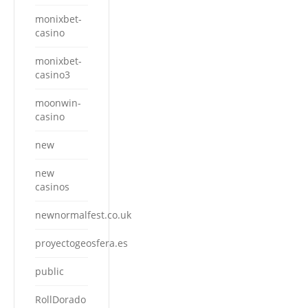
monixbet-
casino
monixbet-
casino3
moonwin-
casino
new
new
casinos
newnormalfest.co.uk
proyectogeosfera.es
public
RollDorado