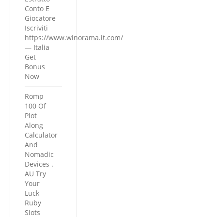
Conto E
Giocatore
Iscriviti
https://www.winorama.it.com/
— Italia
Get
Bonus
Now
Romp
100 Of
Plot
Along
Calculator
And
Nomadic
Devices .
AU Try
Your
Luck
Ruby
Slots