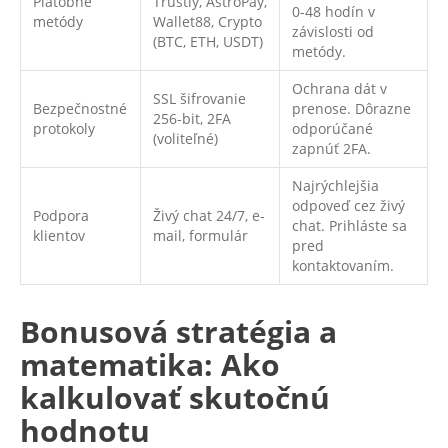
Platobné
Trustly, AstroPay,
0-48 hodín v
metódy
Wallet88, Crypto
závislosti od
(BTC, ETH, USDT)
metódy.
Ochrana dát v
SSL šifrovanie
Bezpečnostné
prenose. Dôrazne
256-bit, 2FA
protokoly
odporúčané
(voliteľné)
zapnúť 2FA.
Najrýchlejšia
odpoveď cez živý
Podpora
Živý chat 24/7, e-
chat. Prihláste sa
klientov
mail, formulár
pred
kontaktovaním.
Bonusová stratégia a
matematika: Ako
kalkulovať skutočnú
hodnotu