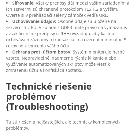
Šifrovanie:
Všetky prenosy dát medzi vašim zariadením a
ich servermi sú chránené protokolom TLS 1.2 a vyšším.
Overte si v prehliadači zelený zámoček vedľa URL.
Uchovávanie údajov:
Osobné údaje sú uložené na
serveroch v EÚ. V súlade s GDPR máte právo na vymazanie,
avšak licenčné predpisy (URHH) vyžadujú, aby kasíno
uchovávalo záznamy o transakciách a overení minimálne 5
rokov od ukončenia vášho účtu.
Ochrana proti účtom botov:
Systém monitoruje herné
vzorce. Nepravidelné, nadmerne rýchle klikanie alebo
využívanie automatizovaných skriptov môže viesť k
zmrazeniu účtu a konfiskácii zostatku.
Technické riešenie
problémov
(Troubleshooting)
Tu sú riešenia najčastejších, ale technicky komplexných
problémov.