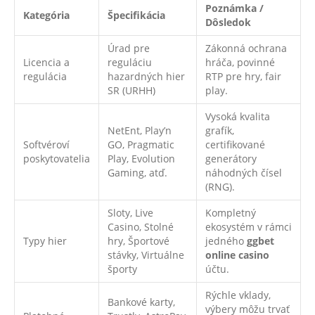
Poznámka /
Kategória
Špecifikácia
Dôsledok
Úrad pre
Zákonná ochrana
Licencia a
reguláciu
hráča, povinné
regulácia
hazardných hier
RTP pre hry, fair
SR (URHH)
play.
Vysoká kvalita
NetEnt, Play’n
grafík,
Softvéroví
GO, Pragmatic
certifikované
poskytovatelia
Play, Evolution
generátory
Gaming, atď.
náhodných čísel
(RNG).
Sloty, Live
Kompletný
Casino, Stolné
ekosystém v rámci
Typy hier
hry, Športové
jedného
ggbet
stávky, Virtuálne
online casino
športy
účtu.
Rýchle vklady,
Bankové karty,
výbery môžu trvať