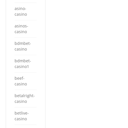
asino-
casino
asinos-
casino
bdmbet-
casino
bdmbet-
casino1
beef-
casino
betalright-
casino
betlive-
casino