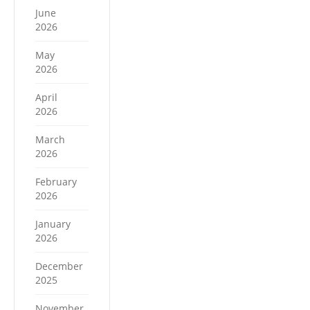
June
2026
May
2026
April
2026
March
2026
February
2026
January
2026
December
2025
November