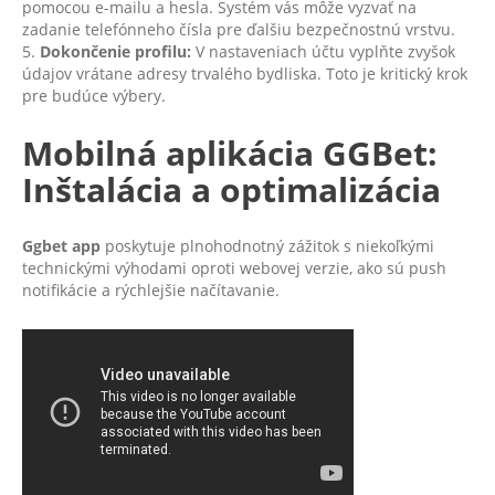
pomocou e-mailu a hesla. Systém vás môže vyzvať na
zadanie telefónneho čísla pre ďalšiu bezpečnostnú vrstvu.
Dokončenie profilu:
V nastaveniach účtu vyplňte zvyšok
údajov vrátane adresy trvalého bydliska. Toto je kritický krok
pre budúce výbery.
Mobilná aplikácia GGBet:
Inštalácia a optimalizácia
Ggbet app
poskytuje plnohodnotný zážitok s niekoľkými
technickými výhodami oproti webovej verzie, ako sú push
notifikácie a rýchlejšie načítavanie.