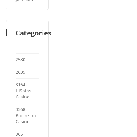
Categories
1
2580
2635
3164-
HiSpins
Casino
3368-
Boomzino
Casino
365-