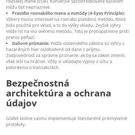
rovnakej mene (EUR). Konverzie sprostredkované kasínom
môžu byť nepriaznivé.
Pravidlo rovnakého mena a metódy (4-Eyes Principle):
Výbery musia smerovať na rovnakú platobnú metódu, ktorá
bola použitá pre vklad, a to do výšky vkladu. Zvyšok výhry
môže ísť na inú overenú metódu. Toto je protiopatrenie proti
praniu peňazí.
Daňové priznanie:
Podľa slovenského zákona sú výhry z
hazardných hier oslobodené od dane z príjmu.
Zodpovednosť za správne priznanie, ak by sa zákon zmenil,
však leží na hráčovi. Vždy si ukladajte výpisy z účtu a
potvrdenia o transakciách.
Bezpečnostná
architektúra a ochrana
údajov
GGBet online casino implementuje štandardné priemyselné
protokoly.