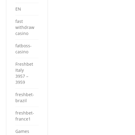
EN
fast
withdraw
casino
fatboss-
casino
Freshbet
Italy
3957 –
3959
freshbet-
brazil
freshbet-
france1
Games