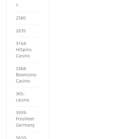
1
2580
2635
3164-
HiSpins
Casino
3368-
Boomzino
Casino
365-
casino
3939-
Freshbet
Germany
5610-