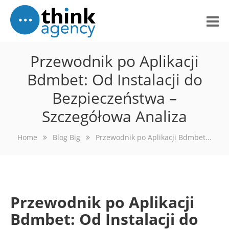
Home
Przewodnik po Aplikacji
Bdmbet: Od Instalacji do
About Us
Bezpieczeństwa –
Portfolio
Szczegółowa Analiza
Services
Home
Blog Big
Przewodnik po Aplikacji Bdmbet...
What Others Think
Blog
Contact Us
Przewodnik po Aplikacji
Bdmbet: Od Instalacji do