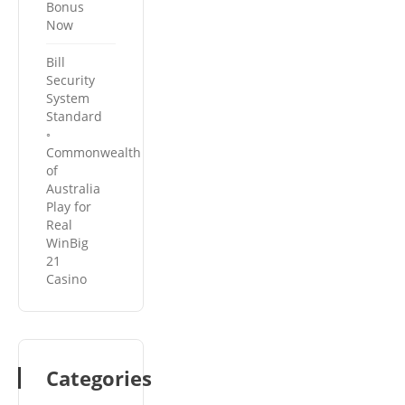
Bonus
Now
Bill
Security
System
Standard
◦
Commonwealth
of
Australia
Play for
Real
WinBig
21
Casino
Categories