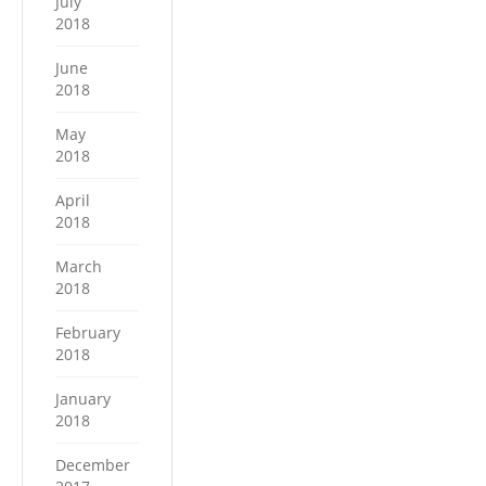
July
2018
June
2018
May
2018
April
2018
March
2018
February
2018
January
2018
December