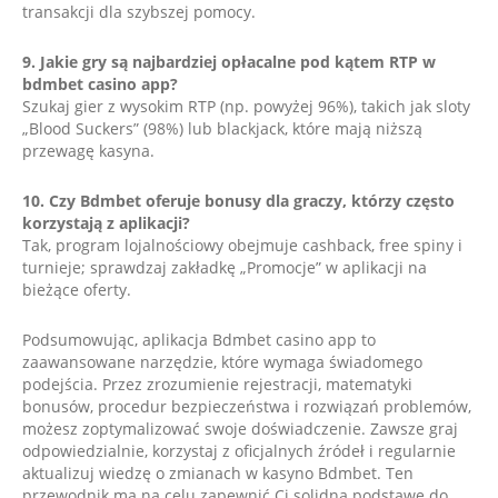
transakcji dla szybszej pomocy.
9. Jakie gry są najbardziej opłacalne pod kątem RTP w
bdmbet casino app?
Szukaj gier z wysokim RTP (np. powyżej 96%), takich jak sloty
„Blood Suckers” (98%) lub blackjack, które mają niższą
przewagę kasyna.
10. Czy Bdmbet oferuje bonusy dla graczy, którzy często
korzystają z aplikacji?
Tak, program lojalnościowy obejmuje cashback, free spiny i
turnieje; sprawdzaj zakładkę „Promocje” w aplikacji na
bieżące oferty.
Podsumowując, aplikacja Bdmbet casino app to
zaawansowane narzędzie, które wymaga świadomego
podejścia. Przez zrozumienie rejestracji, matematyki
bonusów, procedur bezpieczeństwa i rozwiązań problemów,
możesz zoptymalizować swoje doświadczenie. Zawsze graj
odpowiedzialnie, korzystaj z oficjalnych źródeł i regularnie
aktualizuj wiedzę o zmianach w kasyno Bdmbet. Ten
przewodnik ma na celu zapewnić Ci solidną podstawę do