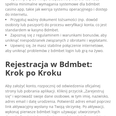
spełnia minimalne wymagania systemowe dla bdmbet
casino app, takie jak wersja systemu operacyjnego i dostęp
do internetu.
Przygotuj ważny dokument tożsamości (np. dowód
osobisty lub paszport) do procesu weryfikacji konta, co jest
standardem w kasyno Bdmbet.
Zapoznaj się z regulaminem i warunkami bonusów, aby
uniknąć niespodzianek związanych z obrotami i wypłatami.
Upewnij się, że masz stabilne połączenie internetowe,
aby uniknąć problemów z bdmbet login lub grą na żywo.
Rejestracja w Bdmbet:
Krok po Kroku
Aby założyć konto, rozpocznij od odwiedzenia oficjalnej
strony lub pobrania aplikacji. Kliknij przycisk „Zarejestruj
się” i wprowadź swoje dane osobowe, w tym imię, nazwisko,
adres email i datę urodzenia. Potwierdź adres email poprzez
link aktywacyjny wysłany na Twoją skrzynkę. Po aktywacji,
wykonaj pierwsze bdmbet login używając utworzonych