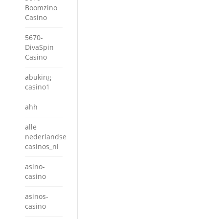
Boomzino
Casino
5670-
DivaSpin
Casino
abuking-
casino1
ahh
alle
nederlandse
casinos_nl
asino-
casino
asinos-
casino