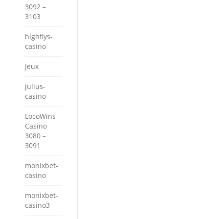
3092 –
3103
highflys-
casino
Jeux
julius-
casino
LocoWins
Casino
3080 –
3091
monixbet-
casino
monixbet-
casino3