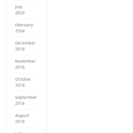
July
2024
February
2024
December
2018
November
2018
October
2018
September
2018
August
2018