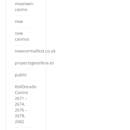
moonwin-
casino
new
new
casinos
newnormalfest.co.uk
proyectogeosfera.es
public
RollDorado
Casino
2671 –
2674,
2676 –
2678,
2682