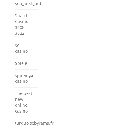
seo_linkk_order
Snatch
Casino
3608 –
3622
sol-
casino
Spiele
spinanga-
casino
The best
new
online
casino
turquoisebyrama.fr