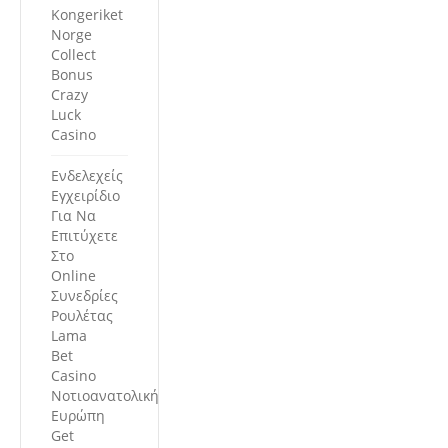
Kongeriket
Norge
Collect
Bonus
Crazy
Luck
Casino
Ενδελεχείς
Εγχειρίδιο
Για Να
Επιτύχετε
Στο
Online
Συνεδρίες
Ρουλέτας
Lama
Bet
Casino
Νοτιοανατολική
Ευρώπη
Get