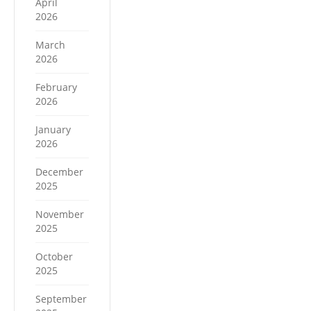
April
2026
March
2026
February
2026
January
2026
December
2025
November
2025
October
2025
September