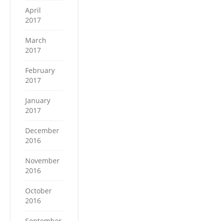
April
2017
March
2017
February
2017
January
2017
December
2016
November
2016
October
2016
September