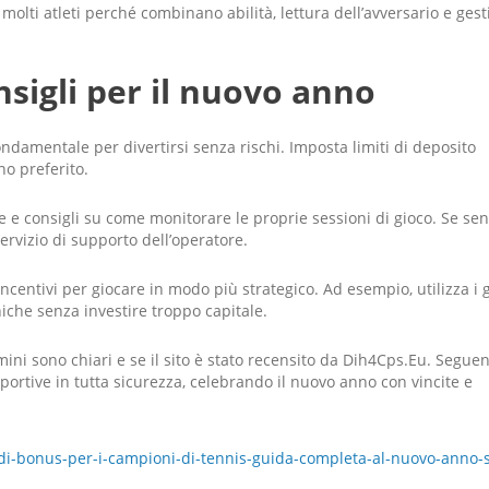
o molti atleti perché combinano abilità, lettura dell’avversario e ges
sigli per il nuovo anno
ondamentale per divertirsi senza rischi. Imposta limiti di deposito
no preferito.
 e consigli su come monitorare le proprie sessioni di gioco. Se sent
ervizio di supporto dell’operatore.
centivi per giocare in modo più strategico. Ad esempio, utilizza i g
aniche senza investire troppo capitale.
mini sono chiari e se il sito è stato recensito da Dih4Cps.Eu. Segue
sportive in tutta sicurezza, celebrando il nuovo anno con vincite e
-di-bonus-per-i-campioni-di-tennis-guida-completa-al-nuovo-anno-