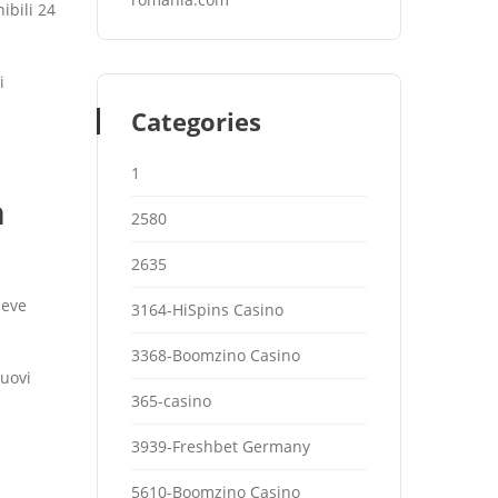
ibili 24
i
Categories
1
n
2580
2635
deve
3164-HiSpins Casino
3368-Boomzino Casino
uovi
365-casino
3939-Freshbet Germany
5610-Boomzino Casino