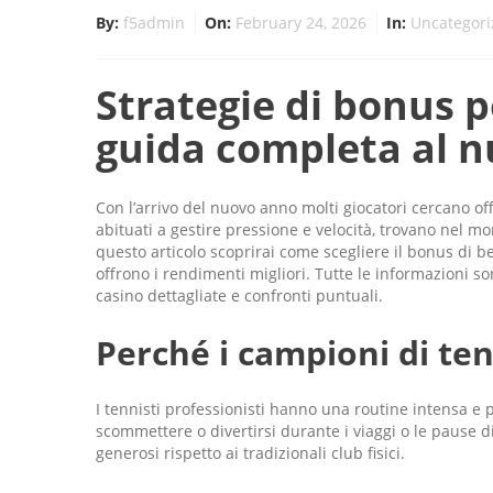
By:
f5admin
On:
February 24, 2026
In:
Uncategori
Strategie di bonus p
guida completa al 
Con l’arrivo del nuovo anno molti giocatori cercano off
abituati a gestire pressione e velocità, trovano nel m
questo articolo scoprirai come scegliere il bonus di be
offrono i rendimenti migliori. Tutte le informazioni s
casino dettagliate e confronti puntuali.
Perché i campioni di ten
I tennisti professionisti hanno una routine intensa e
scommettere o divertirsi durante i viaggi o le pause d
generosi rispetto ai tradizionali club fisici.