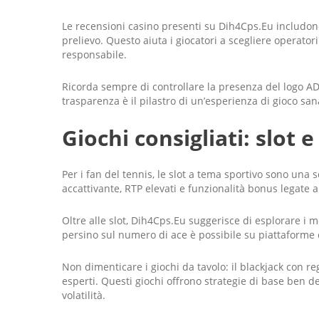
Le recensioni casino presenti su Dih4Cps.Eu includono
prelievo. Questo aiuta i giocatori a scegliere operator
responsabile.
Ricorda sempre di controllare la presenza del logo A
trasparenza è il pilastro di un’esperienza di gioco san
Giochi consigliati: slo
Per i fan del tennis, le slot a tema sportivo sono una 
accattivante, RTP elevati e funzionalità bonus legate al
Oltre alle slot, Dih4Cps.Eu suggerisce di esplorare i 
persino sul numero di ace è possibile su piattaforme
Non dimenticare i giochi da tavolo: il blackjack con reg
esperti. Questi giochi offrono strategie di base ben de
volatilità.