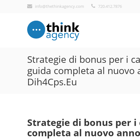
info@thethinkagency.com
720.412.7876
Strategie di bonus per i c
guida completa al nuovo 
Dih4Cps.Eu
Strategie di bonus per i
completa al nuovo anno