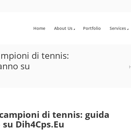
Home
About Us
Portfolio
Services
ampioni di tennis:
anno su
 campioni di tennis: guida
 su Dih4Cps.Eu