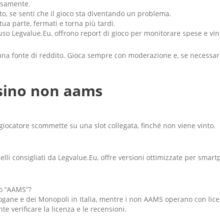
rosamente.
sito, se senti che il gioco sta diventando un problema.
tua parte, fermati e torna più tardi.
cluso Legvalue.Eu, offrono report di gioco per monitorare spese e vin
 una fonte di reddito. Gioca sempre con moderazione e, se necessar
asino non aams
giocatore scommette su una slot collegata, finché non viene vinto.
elli consigliati da Legvalue.Eu, offre versioni ottimizzate per smar
no “AAMS”?
Dogane e dei Monopoli in Italia, mentre i non AAMS operano con lic
e verificare la licenza e le recensioni.