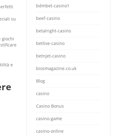
bdmbet-casino1
erfetti
beef-casino
eciali su
betalright-casino
 giochi
betlive-casino
stificare
betnjet-casino
ilità e
biosmagazine.co.uk
Blog
ere
casino
Casino Bonus
casino-game
casino-online