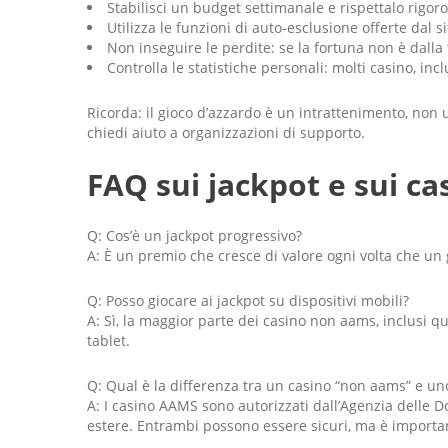
Stabilisci un budget settimanale e rispettalo rigo
Utilizza le funzioni di auto‑esclusione offerte dal 
Non inseguire le perdite: se la fortuna non è dalla 
Controlla le statistiche personali: molti casino, in
Ricorda: il gioco d’azzardo è un intrattenimento, non
chiedi aiuto a organizzazioni di supporto.
FAQ sui jackpot e sui c
Q: Cos’è un jackpot progressivo?
A: È un premio che cresce di valore ogni volta che un 
Q: Posso giocare ai jackpot su dispositivi mobili?
A: Sì, la maggior parte dei casino non aams, inclusi qu
tablet.
Q: Qual è la differenza tra un casino “non aams” e u
A: I casino AAMS sono autorizzati dall’Agenzia delle 
estere. Entrambi possono essere sicuri, ma è important