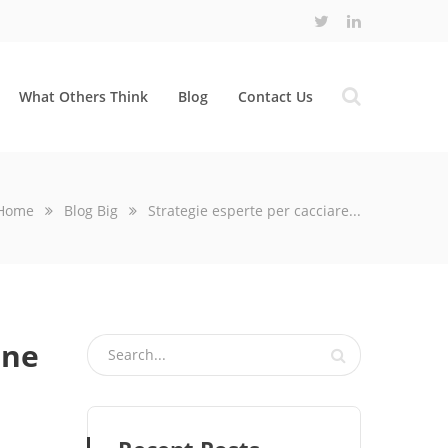
What Others Think
Blog
Contact Us
Home
Blog Big
Strategie esperte per cacciare...
ine