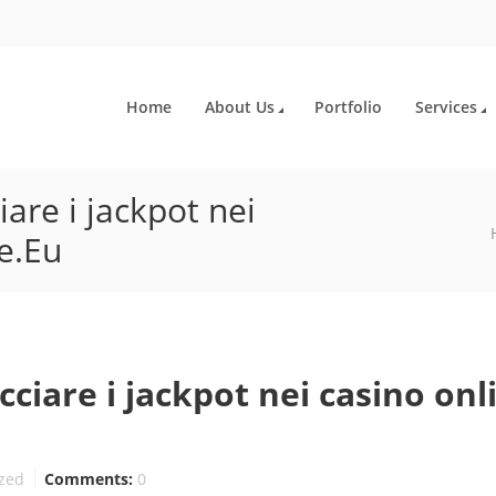
Home
About Us
Portfolio
Services
iare i jackpot nei
e.Eu
cciare i jackpot nei casino onl
zed
Comments:
0