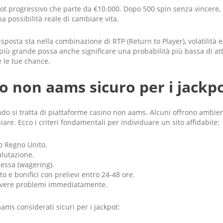
t progressivo che parte da €10.000. Dopo 500 spin senza vincere, 
 possibilità reale di cambiare vita.
posta sta nella combinazione di RTP (Return to Player), volatilità e
iù grande possa anche significare una probabilità più bassa di att
e le tue chance.
o non aams sicuro per i jackp
ndo si tratta di piattaforme casino non aams. Alcuni offrono ambien
are. Ecco i criteri fondamentali per individuare un sito affidabile:
 o Regno Unito.
alutazione.
essa (wagering).
o e bonifici con prelievi entro 24‑48 ore.
isolvere problemi immediatamente.
ams considerati sicuri per i jackpot: