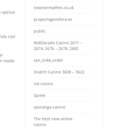
newnormalfest.co.uk
o spesso
proyectogeosfera.es
public
ndo così
RollDorado Casino 2671 –
2674, 2676 – 2678, 2682
ai
seo_linkk_order
 in modo
Snatch Casino 3608 – 3622
sol-casino
Spiele
spinanga-casino
The best new online
casino