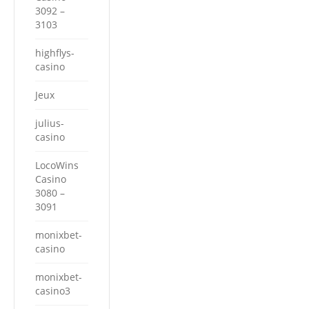
3092 –
3103
highflys-
casino
Jeux
julius-
casino
LocoWins
Casino
3080 –
3091
monixbet-
casino
monixbet-
casino3