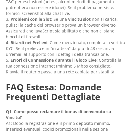
T&C per esclusioni (ad es., alcuni metodi di pagamento
potrebbero non essere idonei). Se il problema persiste,
fornisci screenshot alla chat live.
Problemi con le Slot:
Se una
vincitu slot
non si carica,
pulisci la cache del browser o prova un browser diverso.
Assicurati che JavaScript sia abilitato e che non ci siano
blocchi di firewall.
Ritardi nei Prelievi:
Come menzionato, completa la verifica
KYC. Se il prelievo è in “in attesa” da più di 48 ore, invia
un’email al supporto con i dettagli della transazione.
Errori di Connessione durante il Gioco Live:
Controlla la
tua connessione internet (minimo 5 Mbps consigliato).
Riavvia il router o passa a una rete cablata per stabilità.
FAQ Estesa: Domande
Frequenti Dettagliate
Q1: Come posso reclamare il bonus di benvenuto su
Vincitu?
A1: Dopo la registrazione e il primo deposito minimo,
inserisci eventuali codici promozionali nella sezione