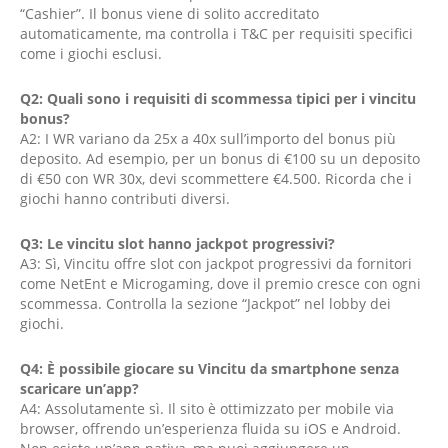
“Cashier”. Il bonus viene di solito accreditato
automaticamente, ma controlla i T&C per requisiti specifici
come i giochi esclusi.
Q2: Quali sono i requisiti di scommessa tipici per i vincitu
bonus?
A2: I WR variano da 25x a 40x sull’importo del bonus più
deposito. Ad esempio, per un bonus di €100 su un deposito
di €50 con WR 30x, devi scommettere €4.500. Ricorda che i
giochi hanno contributi diversi.
Q3: Le vincitu slot hanno jackpot progressivi?
A3: Sì, Vincitu offre slot con jackpot progressivi da fornitori
come NetEnt e Microgaming, dove il premio cresce con ogni
scommessa. Controlla la sezione “Jackpot” nel lobby dei
giochi.
Q4: È possibile giocare su Vincitu da smartphone senza
scaricare un’app?
A4: Assolutamente sì. Il sito è ottimizzato per mobile via
browser, offrendo un’esperienza fluida su iOS e Android.