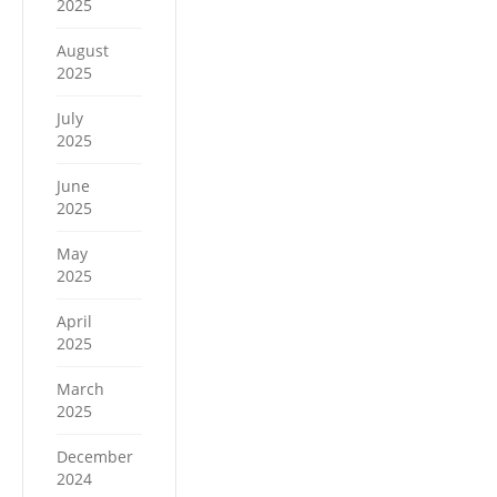
2025
August
2025
July
2025
June
2025
May
2025
April
2025
March
2025
December
2024