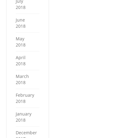
July
2018
June
2018
May
2018
April
2018
March
2018
February
2018
January
2018
December