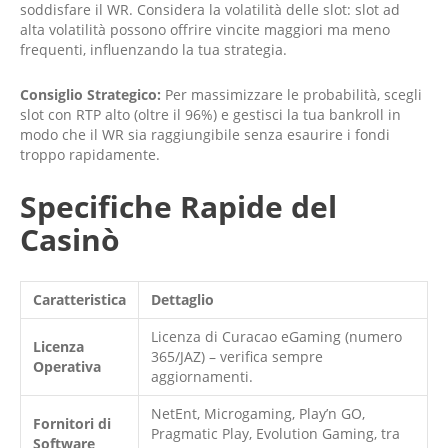
soddisfare il WR. Considera la volatilità delle slot: slot ad
alta volatilità possono offrire vincite maggiori ma meno
frequenti, influenzando la tua strategia.
Consiglio Strategico:
Per massimizzare le probabilità, scegli
slot con RTP alto (oltre il 96%) e gestisci la tua bankroll in
modo che il WR sia raggiungibile senza esaurire i fondi
troppo rapidamente.
Specifiche Rapide del
Casinò
Caratteristica
Dettaglio
Licenza di Curacao eGaming (numero
Licenza
365/JAZ) – verifica sempre
Operativa
aggiornamenti.
NetEnt, Microgaming, Play’n GO,
Fornitori di
Pragmatic Play, Evolution Gaming, tra
Software