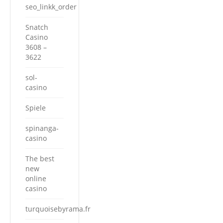
seo_linkk_order
Snatch
Casino
3608 –
3622
sol-
casino
Spiele
spinanga-
casino
The best
new
online
casino
turquoisebyrama.fr