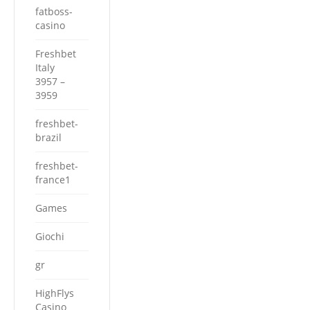
fatboss-
casino
Freshbet
Italy
3957 –
3959
freshbet-
brazil
freshbet-
france1
Games
Giochi
gr
HighFlys
Casino