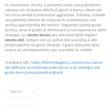
In conclusione, Vincitu si presenta come una piattaforma
robusta con un’ampia offerta di giochi e bonus, ideale per
chi cerca varietà e promozioni aggressive. Tuttavia, richiede
una gestione attenta dei requisiti di scommessa e una
verifica approfondita dei termini. Seguendo questa guida
tecnica, sarai in grado di ottimizzare la tua esperienza, dalle
strategie sui
vincitu bonus
alla selezione delle migliori
vincitu slot
, sempre con un occhio alla sicurezza e alla
responsabilità nel gioco. Ricorda: il gioco d’azzardo deve
essere un intrattenimento, non una fonte di reddito.
Trackback URL:
https://thethinkagency.com/vincitu-casino-
decodificare-la-matematica-dei-bonus-e-le-strategie-slot-
guida-tecnica-esaustiva/trackback/