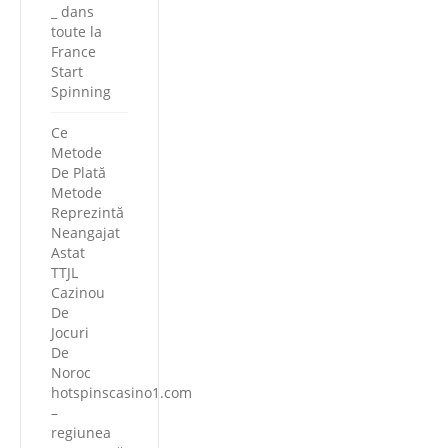
_ dans
toute la
France
Start
Spinning
Ce
Metode
De Plată
Metode
Reprezintă
Neangajat
Astat
TTJL
Cazinou
De
Jocuri
De
Noroc
hotspinscasino1.com
–
regiunea