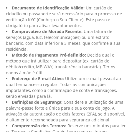
Documento de Identificação Válido:
Um cartão de
cidadão ou passaporte será necessário para o processo de
verificação KYC (Conheça o Seu Cliente). Este passo é
obrigatório para ativar levantamentos.
Comprovativo de Morada Recente:
Uma fatura de
serviços (água, luz, telecomunicações) ou um extrato
bancário, com data inferior a 3 meses, que confirme a sua
residência.
Método de Pagamento Pré-definido:
Decida qual o
método que irá utilizar para depositar (ex: cartão de
débito/crédito, MB WAY, transferência bancária). Ter os
dados à mão é útil.
Endereço de E-mail Ativo:
Utilize um e-mail pessoal ao
qual tenha acesso regular. Todas as comunicações
importantes, como a confirmação de conta e transações,
serão enviadas para lá.
Definições de Segurança:
Considere a utilização de uma
palavra-passe forte e única para a sua conta de jogo. A
ativação da autenticação de dois fatores (2FA), se disponível,
é altamente recomendada para segurança adicional.
Compreensão dos Termos:
Reserve uns minutos para ler
os Termos e Condições Gerais, bem como os termos