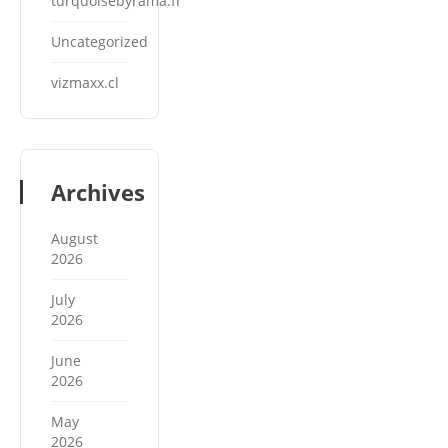
turquoisebyrama.fr
Uncategorized
vizmaxx.cl
Archives
August
2026
July
2026
June
2026
May
2026