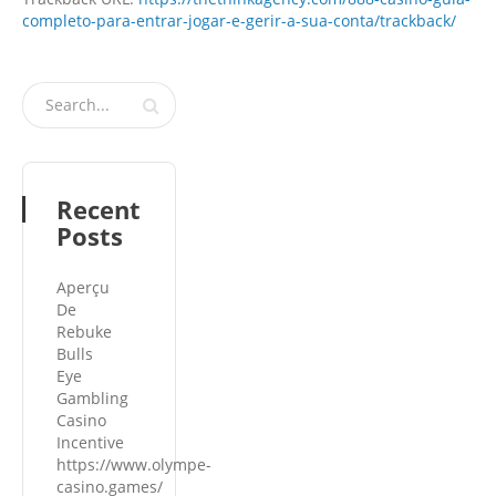
completo-para-entrar-jogar-e-gerir-a-sua-conta/trackback/
Recent
Posts
Aperçu
De
Rebuke
Bulls
Eye
Gambling
Casino
Incentive
https://www.olympe-
casino.games/