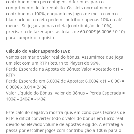
contribuem com percentagens diferentes para o
cumprimento deste requisito. Os slots normalmente
contribuem a 100%, enquanto os jogos de mesa como o
blackjack ou a roleta podem contribuir apenas 10% ou até
menos. Se jogar apenas roleta (contribuição de 10%),
precisaria de fazer apostas totais de 60.000€ (6.000€ / 0.10)
para cumprir o requisito.
Cálculo do Valor Esperado (EV):
Vamos estimar o valor real do bónus. Assumimos que joga
um slot com um RTP (Return to Player) de 96%.
Perda Esperada na Aposta do Bónus: Valor Apostado x (1 –
RTP)
Perda Esperada em 6.000€ de Apostas: 6.000€ x (1 – 0.96) =
6.000€ x 0.04 = 240€
Valor Líquido do Bónus: Valor do Bónus – Perda Esperada =
100€ – 240€ = -140€
Este cálculo negativo mostra que, em condições teóricas de
RTP, é difícil converter todo o valor do bónus em lucro real
devido ao elevado volume de apostas exigido. A estratégia
passa por escolher jogos com contribuição a 100% para o