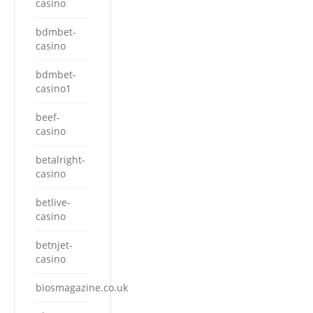
casino
bdmbet-
casino
bdmbet-
casino1
beef-
casino
betalright-
casino
betlive-
casino
betnjet-
casino
biosmagazine.co.uk