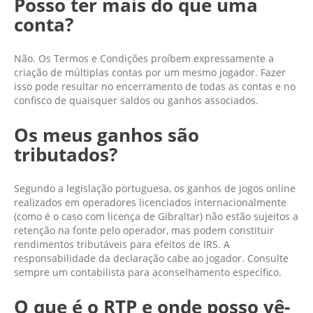
Posso ter mais do que uma
conta?
Não. Os Termos e Condições proíbem expressamente a
criação de múltiplas contas por um mesmo jogador. Fazer
isso pode resultar no encerramento de todas as contas e no
confisco de quaisquer saldos ou ganhos associados.
Os meus ganhos são
tributados?
Segundo a legislação portuguesa, os ganhos de jogos online
realizados em operadores licenciados internacionalmente
(como é o caso com licença de Gibraltar) não estão sujeitos a
retenção na fonte pelo operador, mas podem constituir
rendimentos tributáveis para efeitos de IRS. A
responsabilidade da declaração cabe ao jogador. Consulte
sempre um contabilista para aconselhamento específico.
O que é o RTP e onde posso vê-