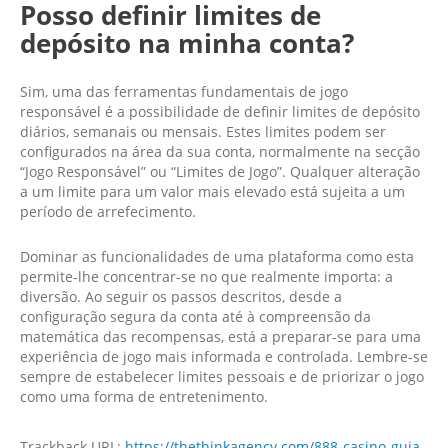
Posso definir limites de
depósito na minha conta?
Sim, uma das ferramentas fundamentais de jogo
responsável é a possibilidade de definir limites de depósito
diários, semanais ou mensais. Estes limites podem ser
configurados na área da sua conta, normalmente na secção
“Jogo Responsável” ou “Limites de Jogo”. Qualquer alteração
a um limite para um valor mais elevado está sujeita a um
período de arrefecimento.
Dominar as funcionalidades de uma plataforma como esta
permite-lhe concentrar-se no que realmente importa: a
diversão. Ao seguir os passos descritos, desde a
configuração segura da conta até à compreensão da
matemática das recompensas, está a preparar-se para uma
experiência de jogo mais informada e controlada. Lembre-se
sempre de estabelecer limites pessoais e de priorizar o jogo
como uma forma de entretenimento.
Trackback URL:
https://thethinkagency.com/888-casino-guia-