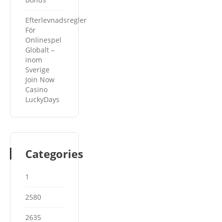
Efterlevnadsregler
För
Onlinespel
Globalt –
inom
Sverige
Join Now
Casino
LuckyDays
Categories
1
2580
2635