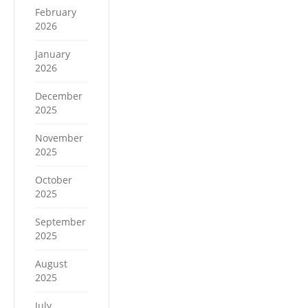
February
2026
January
2026
December
2025
November
2025
October
2025
September
2025
August
2025
July