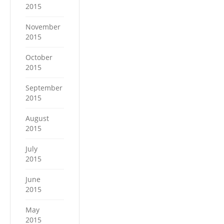
2015
November
2015
October
2015
September
2015
August
2015
July
2015
June
2015
May
2015