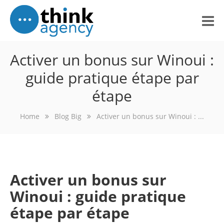
Home
Activer un bonus sur Winoui :
guide pratique étape par
About Us
étape
Portfolio
Home
Blog Big
Activer un bonus sur Winoui : ...
Services
What Others Think
Blog
Activer un bonus sur
Contact Us
Winoui : guide pratique
étape par étape