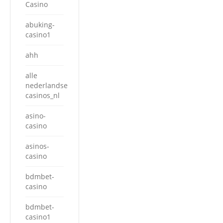
Casino
abuking-
casino1
ahh
alle
nederlandse
casinos_nl
asino-
casino
asinos-
casino
bdmbet-
casino
bdmbet-
casino1