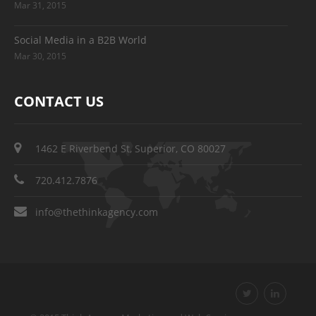
Mar 31, 2015
Social Media in a B2B World
Mar 30, 2015
CONTACT US
1462 E Riverbend St, Superior, CO 80027
720.412.7876
info@thethinkagency.com