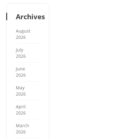
Archives
August
2026
July
2026
June
2026
May
2026
April
2026
March
2026