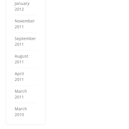
January
2012
November
2011
September
2011
August
2011
April
2011
March
2011
March
2010