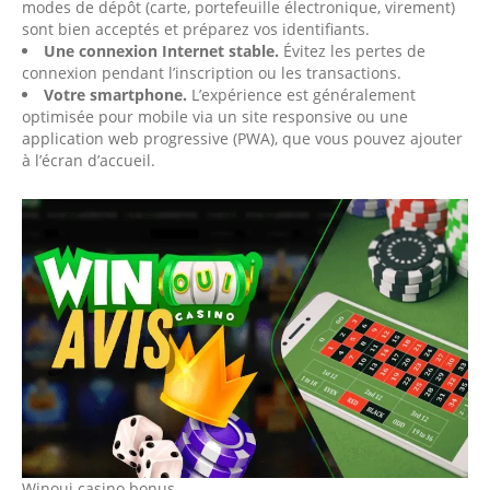
modes de dépôt (carte, portefeuille électronique, virement)
sont bien acceptés et préparez vos identifiants.
Une connexion Internet stable.
Évitez les pertes de
connexion pendant l’inscription ou les transactions.
Votre smartphone.
L’expérience est généralement
optimisée pour mobile via un site responsive ou une
application web progressive (PWA), que vous pouvez ajouter
à l’écran d’accueil.
Winoui casino bonus