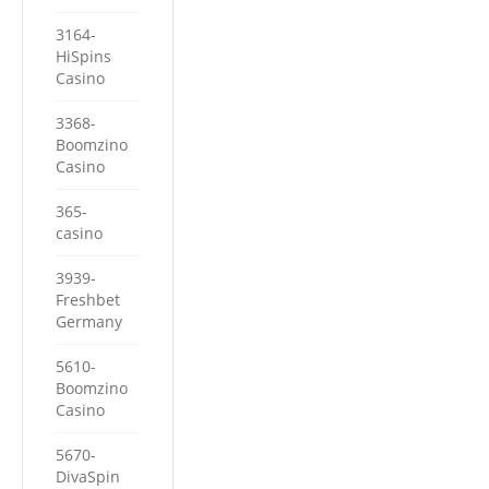
3164-
HiSpins
Casino
3368-
Boomzino
Casino
365-
casino
3939-
Freshbet
Germany
5610-
Boomzino
Casino
5670-
DivaSpin