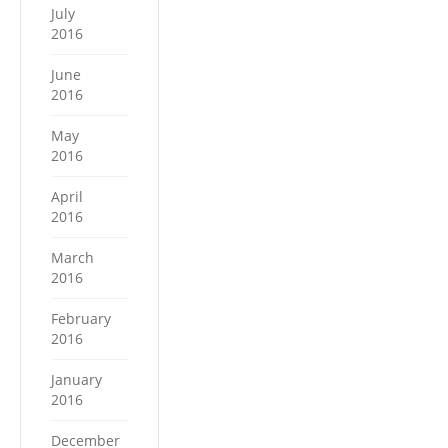
July
2016
June
2016
May
2016
April
2016
March
2016
February
2016
January
2016
December