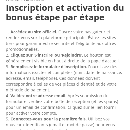
Inscription et activation du
bonus étape par étape
Accédez au site officiel.
Ouvrez votre navigateur et
rendez-vous sur la plateforme principale. Évitez les sites
tiers pour garantir votre sécurité et l’éligibilité aux offres
promotionnelles.
Cliquez sur ‘S’inscrire’ ou ‘Rejoindre’.
Le bouton est
généralement visible en haut à droite de la page d’accueil.
Remplissez le formulaire d’inscription.
Fournissez des
informations exactes et complètes (nom, date de naissance,
adresse, email, téléphone). Ces données doivent
correspondre à celles de vos pièces d’identité et de votre
méthode de paiement.
Validez votre adresse email.
Après soumission du
formulaire, vérifiez votre boîte de réception (et les spams)
pour un email de confirmation. Cliquez sur le lien fourni
pour activer votre compte.
Connectez-vous pour la première fois.
Utilisez vos
nouveaux identifiants (email et mot de passe) pour vous