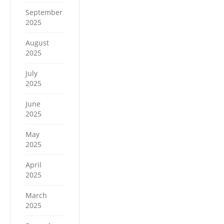
September
2025
August
2025
July
2025
June
2025
May
2025
April
2025
March
2025