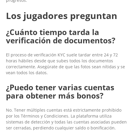
progresos.
Los jugadores preguntan
¿Cuánto tiempo tarda la
verificación de documentos?
El proceso de verificación KYC suele tardar entre 24 y 72
horas hábiles desde que subes todos los documentos
correctamente. Asegúrate de que las fotos sean nítidas y se
vean todos los datos.
¿Puedo tener varias cuentas
para obtener más bonos?
No. Tener múltiples cuentas está estrictamente prohibido
por los Términos y Condiciones. La plataforma utiliza
sistemas de detección y todas las cuentas asociadas pueden
ser cerradas, perdiendo cualquier saldo o bonificación.