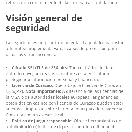
retirada, en cumplimiento de las normativas anti-lavado.
Visión general de
seguridad
La seguridad es un pilar fundamental. La plataforma casino
admiralbet implementa varias capas de protección para
usuarios y transacciones.
Cifrado SSL/TLS de 256 bits:
Todo el tráfico de datos
entre tu navegador y sus servidores está encriptado,
protegiendo información personal y financiera.
Licencia de Curazao:
Opera bajo la licencia de Curazao
(365/JAZ).
Nota importante:
A diferencia de las licencias de
la MGA o de autoridades locales europeas, las ganancias
obtenidas en casinos con licencia de Curazao pueden estar
sujetas al impuesto sobre la renta en tu país de residencia.
Consulta con un asesor fiscal.
Política de juego responsable:
Ofrece herramientas de
autolimitación (límites de depósito, pérdida o tiempo de