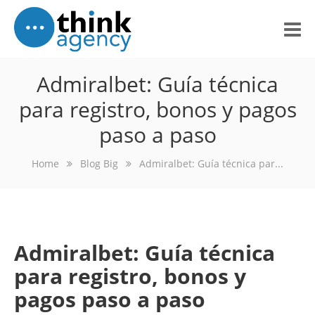
Home
Admiralbet: Guía técnica
para registro, bonos y pagos
About Us
paso a paso
Portfolio
Home
Blog Big
Admiralbet: Guía técnica par...
Services
What Others Think
Blog
Admiralbet: Guía técnica
Contact Us
para registro, bonos y
pagos paso a paso