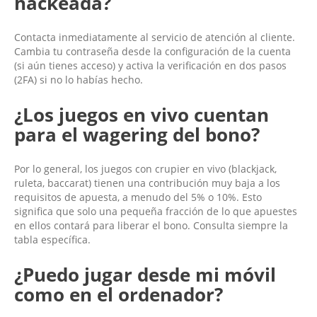
hackeada?
Contacta inmediatamente al servicio de atención al cliente.
Cambia tu contraseña desde la configuración de la cuenta
(si aún tienes acceso) y activa la verificación en dos pasos
(2FA) si no lo habías hecho.
¿Los juegos en vivo cuentan
para el wagering del bono?
Por lo general, los juegos con crupier en vivo (blackjack,
ruleta, baccarat) tienen una contribución muy baja a los
requisitos de apuesta, a menudo del 5% o 10%. Esto
significa que solo una pequeña fracción de lo que apuestes
en ellos contará para liberar el bono. Consulta siempre la
tabla específica.
¿Puedo jugar desde mi móvil
como en el ordenador?