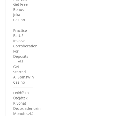
Get Free
Bonus
Joka
Casino
Practice
BetUS
Involve
Corroboration
For
Deposits
— AU
Get
Started
AllSpinsWin
Casino
Holdfázis
Ütőjáték
Kivonat
Dezoxiadenozin-
Monofoszfát