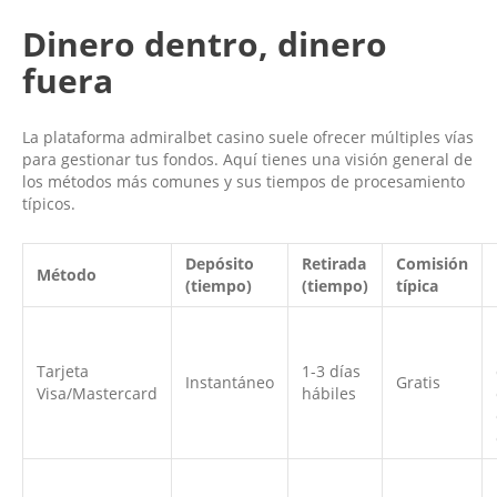
Dinero dentro, dinero
fuera
La plataforma admiralbet casino suele ofrecer múltiples vías
para gestionar tus fondos. Aquí tienes una visión general de
los métodos más comunes y sus tiempos de procesamiento
típicos.
Depósito
Retirada
Comisión
Método
(tiempo)
(tiempo)
típica
Tarjeta
1-3 días
Instantáneo
Gratis
Visa/Mastercard
hábiles