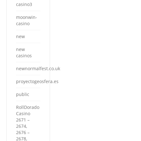
casino3
moonwin-
casino
new
new
casinos
newnormalfest.co.uk
proyectogeosfera.es
public
RollDorado
Casino
2671 –
2674,
2676 –
2678,