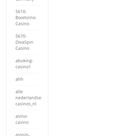
5610-
Boomzino
Casino
5670-
DivaSpin
Casino
abuking-
casino1
ahh
alle
nederlandse
casinos_nl
asino-
casino
asinos-