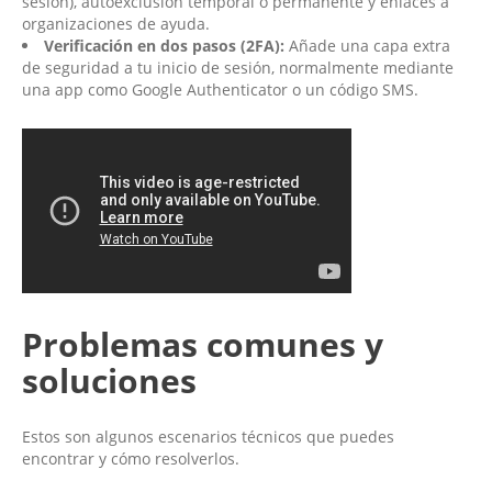
sesión), autoexclusión temporal o permanente y enlaces a
organizaciones de ayuda.
Verificación en dos pasos (2FA):
Añade una capa extra
de seguridad a tu inicio de sesión, normalmente mediante
una app como Google Authenticator o un código SMS.
Problemas comunes y
soluciones
Estos son algunos escenarios técnicos que puedes
encontrar y cómo resolverlos.