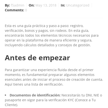
By:
f5admin
On:
May 13, 2018
In:
Uncategorized
Comments:
0
Esta es una guía práctica y paso a paso: registro,
verificación, bonos y pagos, sin rodeos. En esta guía,
encontrarás todos los elementos técnicos necesarios para
operar en la plataforma de manera eficiente y segura,
incluyendo cálculos detallados y consejos de gestión.
Antes de empezar
Para garantizar una experiencia fluida desde el primer
momento, es fundamental preparar algunos elementos
esenciales antes de iniciar el proceso de creación de cuenta.
Aquí tienes una lista de verificación.
Documentos de identificación:
Necesitarás tu DNI, NIE o
pasaporte en vigor para la verificación KYC (Conoce a Tu
Cliente).