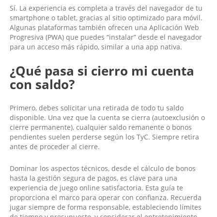
Sí. La experiencia es completa a través del navegador de tu
smartphone o tablet, gracias al sitio optimizado para móvil.
Algunas plataformas también ofrecen una Aplicación Web
Progresiva (PWA) que puedes “instalar” desde el navegador
para un acceso más rápido, similar a una app nativa.
¿Qué pasa si cierro mi cuenta
con saldo?
Primero, debes solicitar una retirada de todo tu saldo
disponible. Una vez que la cuenta se cierra (autoexclusión o
cierre permanente), cualquier saldo remanente o bonos
pendientes suelen perderse según los TyC. Siempre retira
antes de proceder al cierre.
Dominar los aspectos técnicos, desde el cálculo de bonos
hasta la gestión segura de pagos, es clave para una
experiencia de juego online satisfactoria. Esta guía te
proporciona el marco para operar con confianza. Recuerda
jugar siempre de forma responsable, estableciendo límites
de tiempo y presupuesto, y considerar el entretenimiento