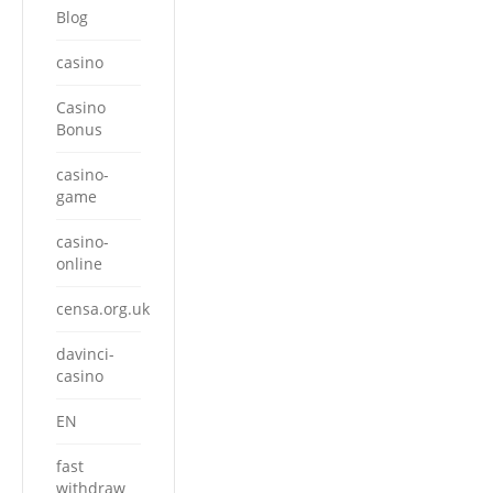
Blog
casino
Casino
Bonus
casino-
game
casino-
online
censa.org.uk
davinci-
casino
EN
fast
withdraw