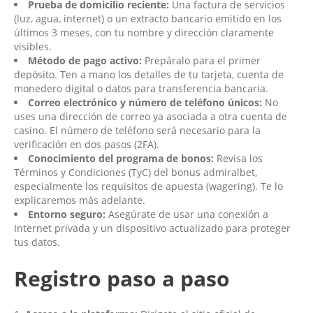
Prueba de domicilio reciente:
Una factura de servicios
(luz, agua, internet) o un extracto bancario emitido en los
últimos 3 meses, con tu nombre y dirección claramente
visibles.
Método de pago activo:
Prepáralo para el primer
depósito. Ten a mano los detalles de tu tarjeta, cuenta de
monedero digital o datos para transferencia bancaria.
Correo electrónico y número de teléfono únicos:
No
uses una dirección de correo ya asociada a otra cuenta de
casino. El número de teléfono será necesario para la
verificación en dos pasos (2FA).
Conocimiento del programa de bonos:
Revisa los
Términos y Condiciones (TyC) del bonus admiralbet,
especialmente los requisitos de apuesta (wagering). Te lo
explicaremos más adelante.
Entorno seguro:
Asegúrate de usar una conexión a
Internet privada y un dispositivo actualizado para proteger
tus datos.
Registro paso a paso