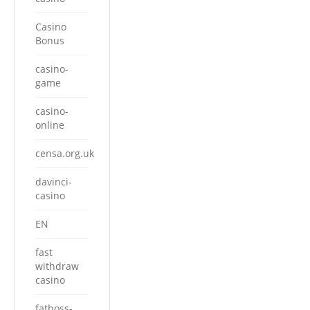
Casino
Bonus
casino-
game
casino-
online
censa.org.uk
davinci-
casino
EN
fast
withdraw
casino
fatboss-