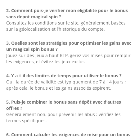
2. Comment puis-je vérifier mon éligibilité pour le bonus
sans depot magical spin ?
Consultez les conditions sur le site, généralement basées
sur la géolocalisation et l’historique du compte.
3. Quelles sont les stratégies pour optimiser les gains avec
un magical spin bonus ?
Jouez sur des jeux à haut RTP, gérez vos mises pour remplir
les exigences, et évitez les jeux exclus.
4. Y a-t-il des limites de temps pour utiliser le bonus ?
Oui, la durée de validité est typiquement de 7 à 14 jours ;
après cela, le bonus et les gains associés expirent.
5. Puis-je combiner le bonus sans dépôt avec d’autres
offres ?
Généralement non, pour prévenir les abus ; vérifiez les
termes spécifiques.
6. Comment calculer les exigences de mise pour un bonus