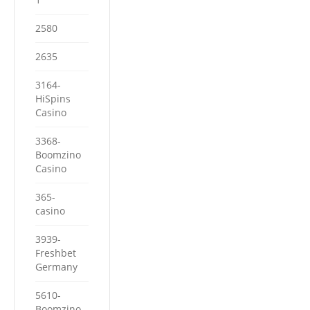
2580
2635
3164-
HiSpins
Casino
3368-
Boomzino
Casino
365-
casino
3939-
Freshbet
Germany
5610-
Boomzino