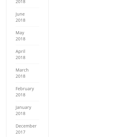
2018
June
2018
May
2018
April
2018
March
2018
February
2018
January
2018
December
2017