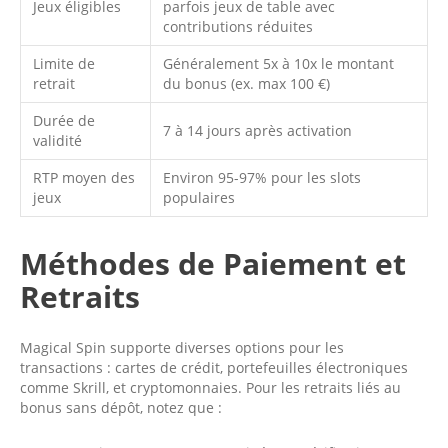
Jeux éligibles
parfois jeux de table avec
contributions réduites
Limite de
Généralement 5x à 10x le montant
retrait
du bonus (ex. max 100 €)
Durée de
7 à 14 jours après activation
validité
RTP moyen des
Environ 95-97% pour les slots
jeux
populaires
Méthodes de Paiement et
Retraits
Magical Spin supporte diverses options pour les
transactions : cartes de crédit, portefeuilles électroniques
comme Skrill, et cryptomonnaies. Pour les retraits liés au
bonus sans dépôt, notez que :