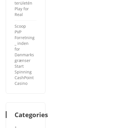
területén
Play for
Real
Scoop
PVP
Forretning
_ inden
for
Danmarks
grænser
Start
Spinning
CashPoint
Casino
Categories
1