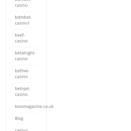
casino
bdmbet-
casino1
beef-
casino
betalright-
casino
betlive-
casino
betnjet-
casino
biosmagazine.co.uk
Blog
casino