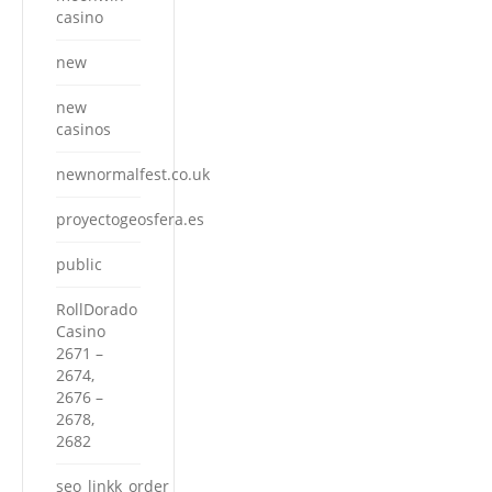
casino
new
new
casinos
newnormalfest.co.uk
proyectogeosfera.es
public
RollDorado
Casino
2671 –
2674,
2676 –
2678,
2682
seo_linkk_order