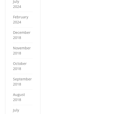
July
2024
February
2024
December
2018
November
2018
October
2018
September
2018
August
2018
July