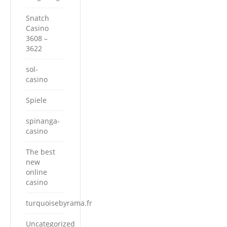
Snatch
Casino
3608 –
3622
sol-
casino
Spiele
spinanga-
casino
The best
new
online
casino
turquoisebyrama.fr
Uncategorized