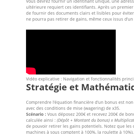
Vous devrez fournir un identifiant unique, une adres
ultérieure requiert ces identifiants. Après un premier 
de fournir des documents clairs et lisibles pour évite
ne pourra pas retirer de gains, même ceux issus d’un
Vidéo explicative : Navigation et fonctionnalités prin
Stratégie et Mathémati
Comprendre l’équation financière d’un bonus est non 
avec des conditions de mise (wagering) de x35.
Scénario :
Vous déposez 200€ et recevez 200€ de bonus.
calculée ainsi :
(Dépôt + Montant du bonus) x Multiplica
de pouvoir retirer les gains potentiels. Notez que les
machines à sous comptent à 100%, la roulette à 10%)