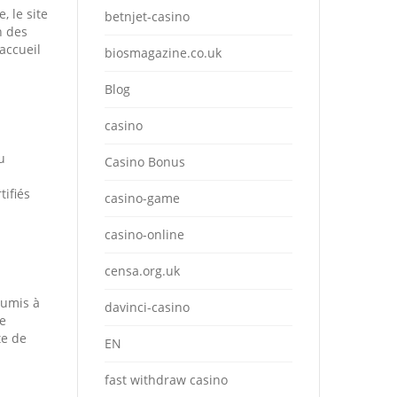
, le site
betnjet-casino
n des
accueil
biosmagazine.co.uk
Blog
casino
u
Casino Bonus
tifiés
casino-game
casino-online
censa.org.uk
oumis à
davinci-casino
re
te de
EN
fast withdraw casino