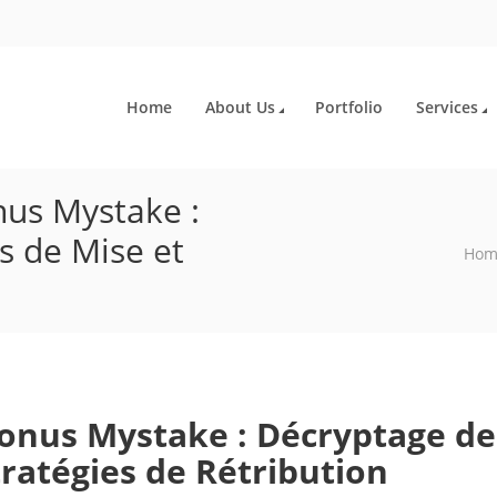
Home
About Us
Portfolio
Services
us Mystake :
s de Mise et
Hom
onus Mystake : Décryptage de
tratégies de Rétribution