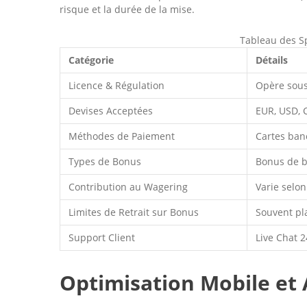
risque et la durée de la mise.
Tableau des S
Catégorie
Détails
Licence & Régulation
Opère sous
Devises Acceptées
EUR, USD, C
Méthodes de Paiement
Cartes banc
Types de Bonus
Bonus de bi
Contribution au Wagering
Varie selon
Limites de Retrait sur Bonus
Souvent pl
Support Client
Live Chat 2
Optimisation Mobile et 