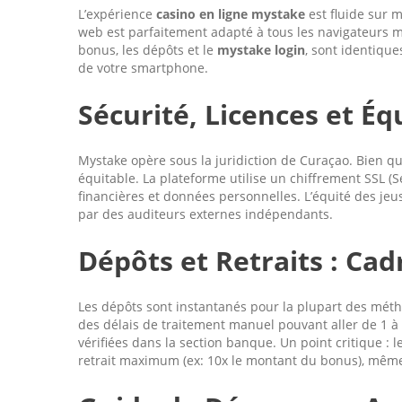
L’expérience
casino en ligne mystake
est fluide sur m
web est parfaitement adapté à tous les navigateurs mo
bonus, les dépôts et le
mystake login
, sont identique
de votre smartphone.
Sécurité, Licences et Éq
Mystake opère sous la juridiction de Curaçao. Bien que
équitable. La plateforme utilise un chiffrement SSL (S
financières et données personnelles. L’équité des jeu
par des auditeurs externes indépendants.
Dépôts et Retraits : Ca
Les dépôts sont instantanés pour la plupart des métho
des délais de traitement manuel pouvant aller de 1 à
vérifiées dans la section banque. Un point critique : l
retrait maximum (ex: 10x le montant du bonus), même 