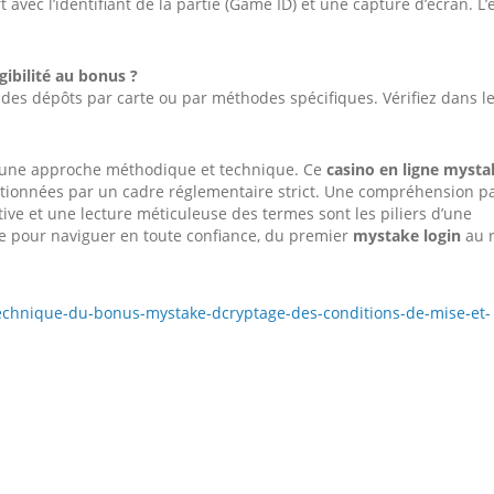
avec l’identifiant de la partie (Game ID) et une capture d’écran. L
gibilité au bonus ?
des dépôts par carte ou par méthodes spécifiques. Vérifiez dans l
 une approche méthodique et technique. Ce
casino en ligne mysta
ditionnées par un cadre réglementaire strict. Une compréhension pa
tive et une lecture méticuleuse des termes sont les piliers d’une
ce pour naviguer en toute confiance, du premier
mystake login
au r
technique-du-bonus-mystake-dcryptage-des-conditions-de-mise-et-