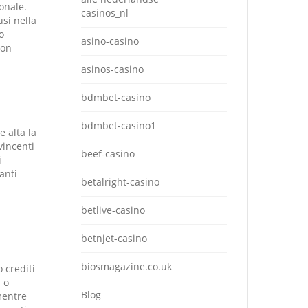
onale.
casinos_nl
si nella
o
asino-casino
con
asinos-casino
bdmbet-casino
bdmbet-casino1
 alta la
vincenti
beef-casino
i
anti
betalright-casino
betlive-casino
betnjet-casino
biosmagazine.co.uk
 crediti
t
o
Blog
mentre