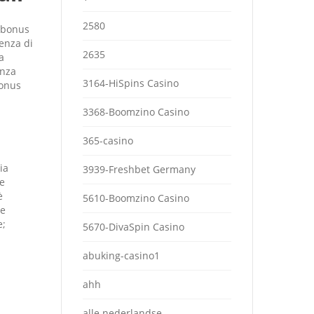
2580
l bonus
uenza di
2635
a
enza
3164-HiSpins Casino
bonus
3368-Boomzino Casino
365-casino
ia
3939-Freshbet Germany
ie
è
5610-Boomzino Casino
be
e;
5670-DivaSpin Casino
abuking-casino1
ahh
alle nederlandse