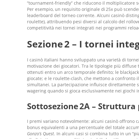
“tournament‑friendly” che riducono il moltiplicatore s
Per esempio, un requisito originale di 25x può scender
leaderboard del torneo corrente. Alcuni casinò distingu
roulette), attribuendo pesi diversi al calcolo del rollo
competitività nei tornei integrati nei programmi reloa
Sezione 2 – I tornei int
I casinò italiani hanno sviluppato una varietà di tor
motivazione dei giocatori. Tra le tipologie più diffuse 
ottenuti entro un arco temporale definito; le blackja
giocate; e le roulette‑clash, che mettono a confronto il
simultanei. La partecipazione influisce direttamente 
wagering quando si gioca esclusivamente nei giochi in
Sottosezione 2A – Struttura
I premi variano notevolmente: alcuni casinò offrono ca
bonus equivalenti a una percentuale del totale accumu
Gonzo’s Quest
. In alcuni casi si combina tutto in un “p