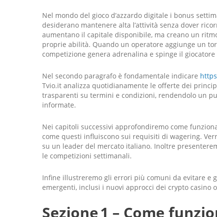
Nel mondo del gioco d’azzardo digitale i bonus settima
desiderano mantenere alta l’attività senza dover ric
aumentano il capitale disponibile, ma creano un ritmo 
proprie abilità. Quando un operatore aggiunge un torne
competizione genera adrenalina e spinge il giocatore a
Nel secondo paragrafo è fondamentale indicare
https:
Tvio.it analizza quotidianamente le offerte dei principa
trasparenti su termini e condizioni, rendendolo un pu
informate.
Nei capitoli successivi approfondiremo come funzionano
come questi influiscono sui requisiti di wagering. Ver
su un leader del mercato italiano. Inoltre presenterem
le competizioni settimanali.
Infine illustreremo gli errori più comuni da evitare 
emergenti, inclusi i nuovi approcci dei crypto casino
Sezione 1 – Come funzio