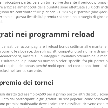
e il giocatore partecipa a un torneo live durante il periodo promozi
e a 15x se almeno 50% delle puntate sono effettuate su giochi inclu
ono tra contributo “full” (slot con RTP ≥96%) e “partial” (blackjack 
ver totale. Questa flessibilità premia chi combina strategia di gioco 
d.
egrati nei programmi reload
nei pensati per accompagnare i reload bonus settimanali e mantenere
troviamo le slot‑race, dove gli iscritti competono sul numero di giri 
ck‑leaderboard, basate sul punteggio cumulativo ottenuto nelle man
 risultato delle puntate su numeri o colori specifici fra più partecip
sui requisiti del bonus perché molti operatori concedono “boost” al
clusi nel torneo corrente.
 premio dei tornei
sh diretto (ad esempio €500 per il primo posto), altri distribuiscono
lato dai partecipanti o giri gratuiti su slot popolari come
Starburs
iano premio” multistadio dove i primi tre classificati ricevono cash 