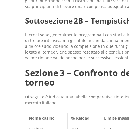
gli altri otterranno crediti ricaricabili da utilizzare n
sia principianti di trovare una ricompensa adeguata a
Sottosezione 2B – Tempistich
I tornei sono generalmente programmati con start alle
di tre ore intensiva ma gestibile anche da chi ha impe
a 48 ore suddividendo la competizione in due turni gi
legato al torneo viene spesso resettato alla conclusione
valore rimane valido anche per le successive sessioni d
Sezione 3 – Confronto de
torneo
Di seguito è indicata una tabella comparativa sintetic
mercato italiano:
Nome casinò
% Reload
Limite mas
CasinoX
30%
€200