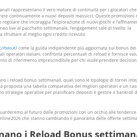
nali rappresentano il vero motore di continuità per i giocatori che
orrere continuamente a nuovi depositi massicci. Queste promozioni 
regolare che incoraggia l’esplorazione di nuovi giochi e l’affiname
o live al pacchetto settimanale, l’engagement sale di livello: la
 sfruttare al meglio ogni credito ricevuto.
//tvio.it/
come la guida indipendente più aggiornata sui bonus dei 
li operatori italiani, confronta percentuali di reload e fornisce val
nto di riferimento imprescindibile per chi vuole prendere decision
 i reload bonus settimanali, quali sono le tipologie di tornei inte
rà proposta una tabella comparativa dei migliori operatori e un cas
o strategie operative per pianificare depositi e gestire il bankroll 
e guarderemo al futuro delle promozioni con un occhio alle tendenze
 online 2026 che stanno cambiando il panorama delle offerte settima
nano i Reload Bonus settiman