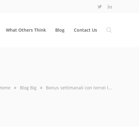
What Others Think
Blog
Contact Us
Home
Blog Big
Bonus settimanali con tornei l...