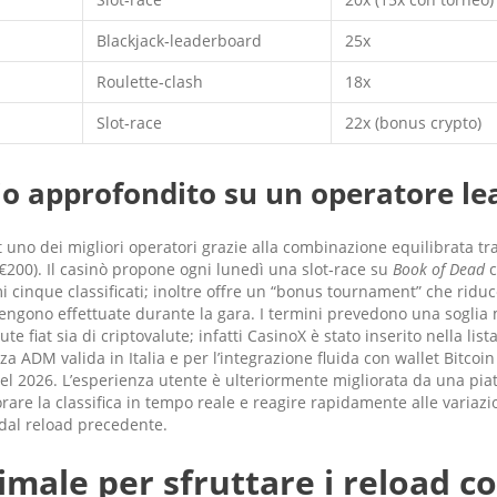
Blackjack‑leaderboard
25x
Roulette‑clash
18x
Slot‑race
22x (bonus crypto)
io approfondito su un operatore le
uno dei migliori operatori grazie alla combinazione equilibrata tr
(€200). Il casinò propone ogni lunedì una slot‑race su
Book of Dead
c
i cinque classificati; inoltre offre un “bonus tournament” che riduce
engono effettuate durante la gara. I termini prevedono una soglia
te fiat sia di criptovalute; infatti CasinoX è stato inserito nella list
nza ADM valida in Italia e per l’integrazione fluida con wallet Bitcoi
el 2026. L’esperienza utente è ulteriormente migliorata da una pia
rare la classifica in tempo reale e reagire rapidamente alle variazi
dal reload precedente.
timale per sfruttare i reload c