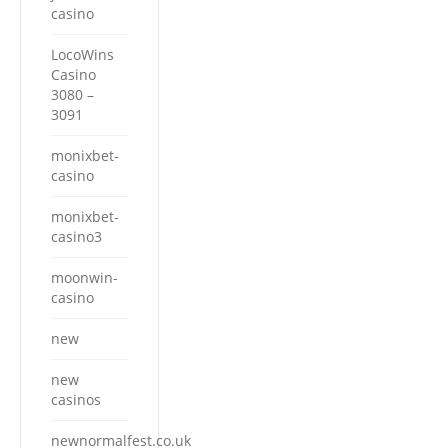
casino
LocoWins
Casino
3080 –
3091
monixbet-
casino
monixbet-
casino3
moonwin-
casino
new
new
casinos
newnormalfest.co.uk