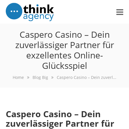
Home
Caspero Casino – Dein
zuverlässiger Partner für
About Us
exzellentes Online-
Portfolio
Glücksspiel
Services
Home
Blog Big
Caspero Casino – Dein zuverl...
What Others Think
Blog
Contact Us
Caspero Casino – Dein
zuverlässiger Partner für