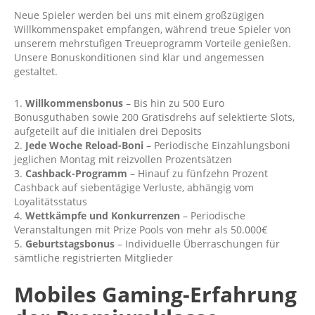
Neue Spieler werden bei uns mit einem großzügigen
Willkommenspaket empfangen, während treue Spieler von
unserem mehrstufigen Treueprogramm Vorteile genießen.
Unsere Bonuskonditionen sind klar und angemessen
gestaltet.
Willkommensbonus
– Bis hin zu 500 Euro
Bonusguthaben sowie 200 Gratisdrehs auf selektierte Slots,
aufgeteilt auf die initialen drei Deposits
Jede Woche Reload-Boni
– Periodische Einzahlungsboni
jeglichen Montag mit reizvollen Prozentsätzen
Cashback-Programm
– Hinauf zu fünfzehn Prozent
Cashback auf siebentägige Verluste, abhängig vom
Loyalitätsstatus
Wettkämpfe und Konkurrenzen
– Periodische
Veranstaltungen mit Prize Pools von mehr als 50.000€
Geburtstagsbonus
– Individuelle Überraschungen für
sämtliche registrierten Mitglieder
Mobiles Gaming-Erfahrung