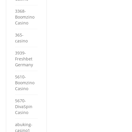
3368-
Boomzino
Casino
365-
casino
3939-
Freshbet
Germany
5610-
Boomzino
Casino
5670-
DivaSpin
Casino
abuking-
casino1