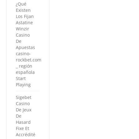
¿Qué
Existen
Los Fijan
Astatine
Winzir
Casino
De
Apuestas
casino-
rockbet.com
_ región
española
Start
Playing
Sigebet
Casino
De Jeux
De
Hasard
Fixe Et
Accrédité