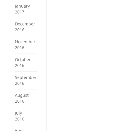
January
2017
December
2016
November
2016
October
2016
September
2016
August
2016
July
2016
June