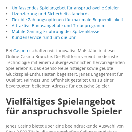
Umfassendes Spielangebot für anspruchsvolle Spieler
Lizenzierung und Sicherheitsstandards
Flexible Zahlungsoptionen für maximale Bequemlichkeit
Attraktive Bonusangebote und Treueprogramm
Mobile Gaming-Erfahrung der Spitzenklasse
Kundenservice rund um die Uhr
Bei
Caspero
schaffen wir innovative Maßstäbe in dieser
Online-Casino-Branche. Die Plattform vereint modernste
Technologie mit einem außergewöhnlichen hervorragenden
Spielerlebnis, das ebenso Neueinsteiger sowie geübte
Glücksspiel-Enthusiasten begeistert. Jenes Engagement für
Qualität, Fairness und Offenheit gestaltet uns zu einer
bevorzugten beliebten Adresse für deutsche Spieler.
Vielfältiges Spielangebot
für anspruchsvolle Spieler
Jenes Casino bietet über eine beeindruckende Auswahl von
über 2.500 Titeln, die von namhaften Softwareanbietern