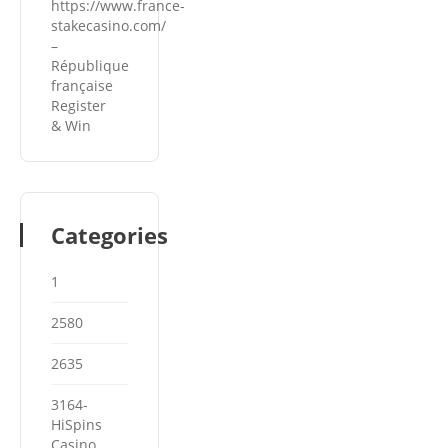
https://www.france-
stakecasino.com/
–
République
française
Register
& Win
Categories
1
2580
2635
3164-
HiSpins
Casino