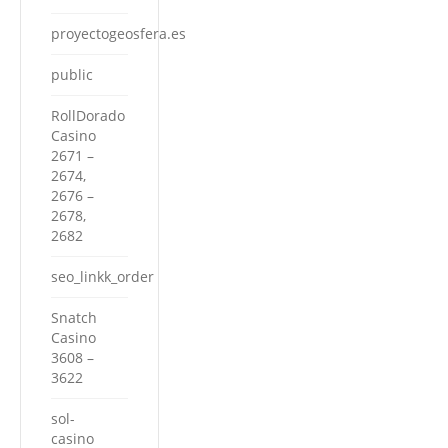
proyectogeosfera.es
public
RollDorado
Casino
2671 –
2674,
2676 –
2678,
2682
seo_linkk_order
Snatch
Casino
3608 –
3622
sol-
casino