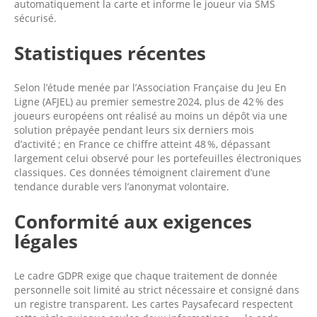
automatiquement la carte et informe le joueur via SMS
sécurisé.
Statistiques récentes
Selon l’étude menée par l’Association Française du Jeu En
Ligne (AFJEL) au premier semestre 2024, plus de 42 % des
joueurs européens ont réalisé au moins un dépôt via une
solution prépayée pendant leurs six derniers mois
d’activité ; en France ce chiffre atteint 48 %, dépassant
largement celui observé pour les portefeuilles électroniques
classiques.​ Ces données témoignent clairement d’une
tendance durable vers l’anonymat volontaire.
Conformité aux exigences
légales
Le cadre GDPR exige que chaque traitement de donnée
personnelle soit limité au strict nécessaire et consigné dans
un registre transparent. Les cartes Paysafecard respectent