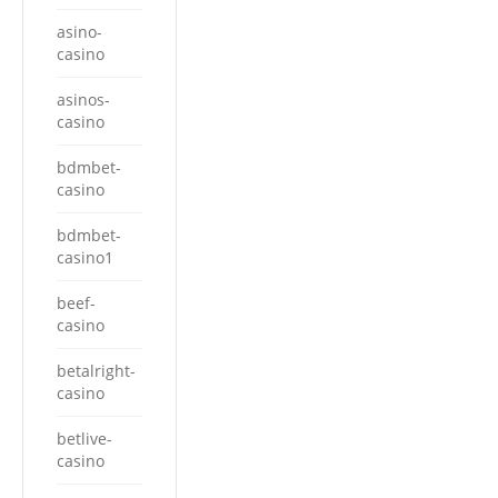
asino-
casino
asinos-
casino
bdmbet-
casino
bdmbet-
casino1
beef-
casino
betalright-
casino
betlive-
casino