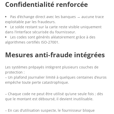
Confidentialité renforcée
Pas d’échange direct avec les banques → aucune trace
exploitable par les fraudeurs.
Le solde restant sur la carte reste visible uniquement
dans l’interface sécurisée du fournisseur.
Les codes sont générés aléatoirement grâce à des
algorithmes certifiés ISO‑27001.
Mesures anti‑fraude intégrées
Les systèmes prépayés intègrent plusieurs couches de
protection :
– Un plafond journalier limité à quelques centaines d’euros
empêche toute perte catastrophique.
– Chaque code ne peut être utilisé qu’une seule fois ; dès
que le montant est déboursé, il devient inutilisable.
– En cas d’utilisation suspecte, le fournisseur bloque