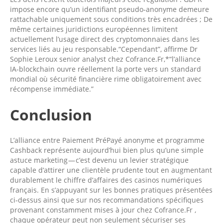
impose encore qu’un identifiant pseudo‑anonyme demeure
rattachable uniquement sous conditions très encadrées ; De
même certaines juridictions européennes limitent
actuellement l’usage direct des cryptomonnaies dans les
services liés au jeu responsable.“Cependant”, affirme Dr
Sophie Leroux senior analyst chez Cofrance.Fr,*“l’alliance
IA‑blockchain ouvre réellement la porte vers un standard
mondial où sécurité financière rime obligatoirement avec
récompense immédiate.”
Conclusion
L’alliance entre Paiement PréPayé anonyme et programme
Cashback représente aujourd’hui bien plus qu’une simple
astuce marketing — c’est devenu un levier stratégique
capable d’attirer une clientèle prudente tout en augmentant
durablement le chiffre d’affaires des casinos numériques
français.​ En s’appuyant sur les bonnes pratiques présentées
ci‑dessus ainsi que sur nos recommandations spécifiques
provenant constamment mises à jour chez Cofrance.Fr ,
chaque opérateur peut non seulement sécuriser ses