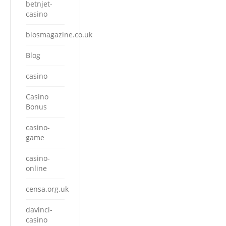
betnjet-
casino
biosmagazine.co.uk
Blog
casino
Casino
Bonus
casino-
game
casino-
online
censa.org.uk
davinci-
casino