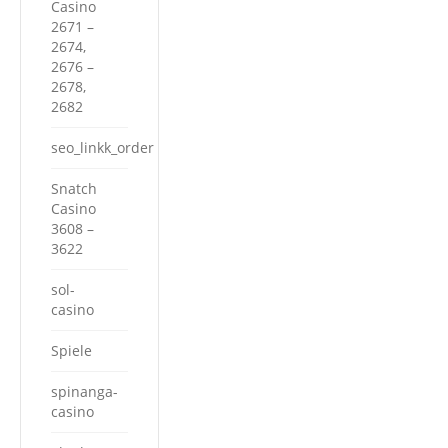
Casino
2671 –
2674,
2676 –
2678,
2682
seo_linkk_order
Snatch
Casino
3608 –
3622
sol-
casino
Spiele
spinanga-
casino