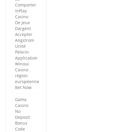
Comporter
InPlay
Casino
De Jeux
Dargent
Accepter
Angstrom
Unité
Pèlerin
Application
Winoui
Casino .
région
européenne
Bet Now
Gama
Casino
No
Deposit
Bonus
Code