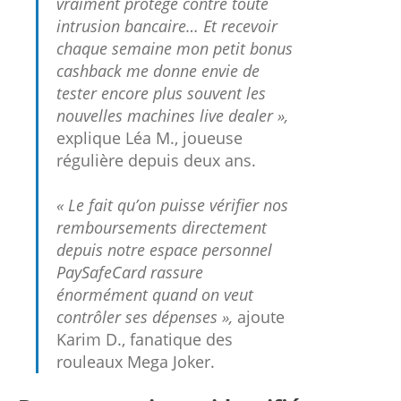
vraiment protégé contre toute
intrusion bancaire… Et recevoir
chaque semaine mon petit bonus
cashback me donne envie de
tester encore plus souvent les
nouvelles machines live dealer »,
explique Léa M., joueuse
régulière depuis deux ans.
« Le fait qu’on puisse vérifier nos
remboursements directement
depuis notre espace personnel
PaySafeCard rassure
énormément quand on veut
contrôler ses dépenses »,
ajoute
Karim D., fanatique des
rouleaux Mega Joker.