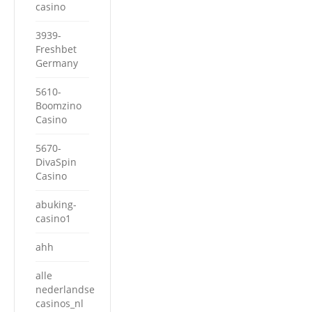
casino
3939-
Freshbet
Germany
5610-
Boomzino
Casino
5670-
DivaSpin
Casino
abuking-
casino1
ahh
alle
nederlandse
casinos_nl