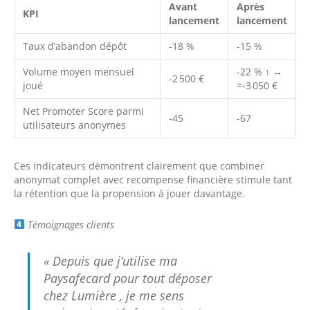
Avant
Après
KPI
lancement
lancement
Taux d’abandon dépôt
‑18 %
‑15 %
Volume moyen mensuel
‑22 % ↑ →
‑2 500 €
joué
≈‑3 050 €
Net Promoter Score parmi
‑45
‑67
utilisateurs anonymes
Ces indicateurs démontrent clairement que combiner
anonymat complet avec recompense financière stimule tant
la rétention que la propension à jouer davantage.
Témoignages clients
« Depuis que j’utilise ma
Paysafecard pour tout déposer
chez Lumière , je me sens