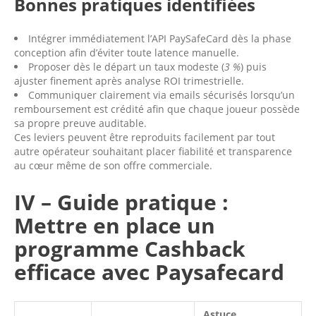
Bonnes pratiques identifiées
Intégrer immédiatement l’API PaySafeCard dès la phase
conception afin d’éviter toute latence manuelle.
Proposer dès le départ un taux modeste (
3 %
) puis
ajuster finement après analyse ROI trimestrielle.
Communiquer clairement via emails sécurisés lorsqu’un
remboursement est crédité afin que chaque joueur possède
sa propre preuve auditable.
Ces leviers peuvent être reproduits facilement par tout
autre opérateur souhaitant placer fiabilité et transparence
au cœur même de son offre commerciale.
IV – Guide pratique :
Mettre en place un
programme Cashback
efficace avec Paysafecard
Astuce