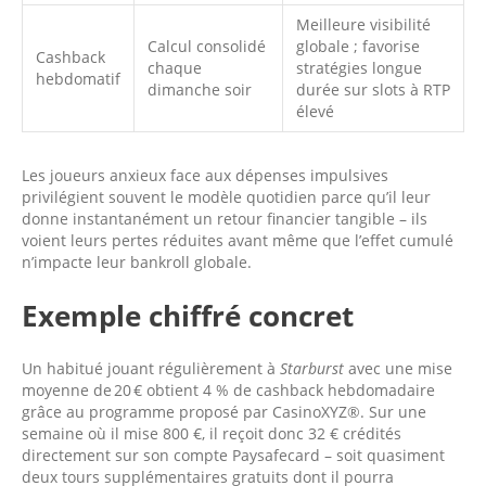
Meilleure visibilité
Calcul consolidé
globale ; favorise
Cashback
chaque
stratégies longue
hebdomatif
dimanche soir
durée sur slots à RTP
élevé
Les joueurs anxieux face aux dépenses impulsives
privilégient souvent le modèle quotidien parce qu’il leur
donne instantanément un retour financier tangible – ils
voient leurs pertes réduites avant même que l’effet cumulé
n’impacte leur bankroll globale.
Exemple chiffré concret
Un habitué jouant régulièrement à
Starburst
avec une mise
moyenne de 20 € obtient 4 % de cashback hebdomadaire
grâce au programme proposé par CasinoXYZ®. Sur une
semaine où il mise 800 €, il reçoit donc 32 € crédités
directement sur son compte Paysafecard – soit quasiment
deux tours supplémentaires gratuits dont il pourra