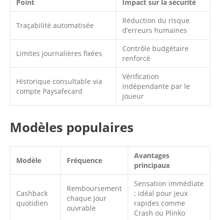
Point
Impact sur la sécurité
Réduction du risque
Traçabilité automatisée
d’erreurs humaines
Contrôle budgétaire
Limites journalières fixées
renforcé
Vérification
Historique consultable via
indépendante par le
compte Paysafecard
joueur
Modèles populaires
Avantages
Modèle
Fréquence
principaux
Sensation immédiate
Remboursement
Cashback
; idéal pour jeux
chaque jour
quotidien
rapides comme
ouvrable
Crash ou Plinko