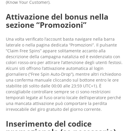
(Know Your Customer).
Attivazione del bonus nella
sezione “Promozioni”
Una volta verificato l’account basta navigare nella barra
laterale o nella pagina dedicata “Promozioni”. Il pulsante
“Claim Free Spins” appare solitamente accanto alla
descrizione della campagna natalizia ed è evidenziato con
colori rosso‑oro per attirare l’attenzione degli utenti festosi.
Alcuni siti offrono l’attivazione automatica al login
giornaliero (“Free Spin Auto‑Drop”), mentre altri richiedono
una conferma manuale cliccando sul bottone entro le ore
stabilite (di solito dalle 00:00 alle 23:59 UTC+1). È
consigliabile controllare sempre se ci sono restrizioni
temporali legate al fuso orario locale dell’operatore perché
una mancata attivazione può comportare la perdita
irrevocabile del giro gratuito del giorno corrente.
Inserimento del codice