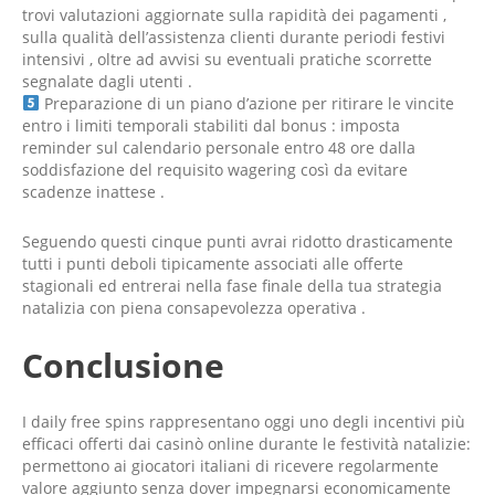
trovi valutazioni aggiornate sulla rapidità dei pagamenti ,
sulla qualità dell’assistenza clienti durante periodi festivi
intensivi , oltre ad avvisi su eventuali pratiche scorrette
segnalate dagli utenti .
Preparazione di un piano d’azione per ritirare le vincite
entro i limiti temporali stabiliti dal bonus : imposta
reminder sul calendario personale entro 48 ore dalla
soddisfazione del requisito wagering così da evitare
scadenze inattese .
Seguendo questi cinque punti avrai ridotto drasticamente
tutti i punti deboli tipicamente associati alle offerte
stagionali ed entrerai nella fase finale della tua strategia
natalizia con piena consapevolezza operativa .
Conclusione
I daily free spins rappresentano oggi uno degli incentivi più
efficaci offerti dai casinò online durante le festività natalizie:
permettono ai giocatori italiani di ricevere regolarmente
valore aggiunto senza dover impegnarsi economicamente