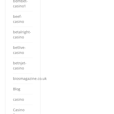
bdmbet-
casino1
beef-
casino
betalright-
casino
betlive-
casino
betnjet-
casino
biosmagazine.co.uk
Blog
casino
Casino