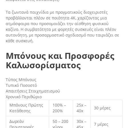
Τα ζωντανά παιχνίδια με πραγματικούς διαχειριστές
προβάλλονται πλέον σε ποιότητα 4K, χαρίζοντας μια
ατμόσφαιρα που προσομοιάζει την αίσθηση φυσικού
καζίνο. Η συμβατότητα με φορητές συσκευές είναι πλέον
αυτονόητη, με προσαρμοστικό σχεδιασμό που ταιριάζει σε
κάθε συσκευή.
Μπόνους και Προσφορές
Καλωσορίσματος
Τύπος Μπόνους
Τυπικό Ποσοστό
Απαιτήσεις Στοιχηματισμού
Χρονικό Περιθώριο
Μπόνους Πρώτης
100% –
25x –
30 μέρες
Κατάθεσης
200%
40x
Δωρεάν
50 – 200
30x –
7 μέρες
Περιστροφές
γύροι
45x