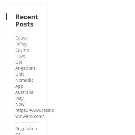
Recent
Posts
Cause
InPlay
Casino
Have
Got
Angstrom
Unit
Nomadic
App
Australia
Play
Now
https://www.casino-
winward.com/
Regulation
Of