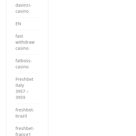
davinci-
casino
EN
fast
withdraw
casino
fatboss-
casino
Freshbet
Italy
3957 –
3959
freshbet-
brazil
freshbet-
france1