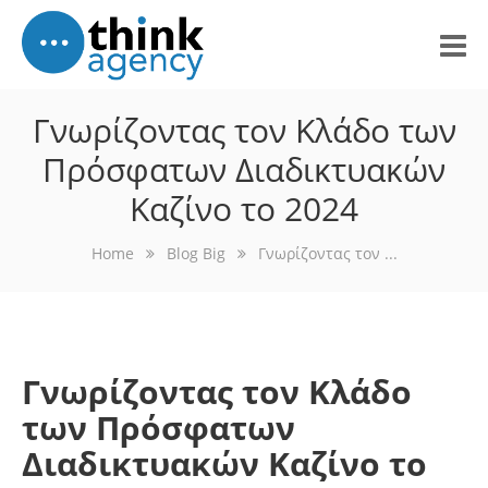
Home
Γνωρίζοντας τον Κλάδο των
Πρόσφατων Διαδικτυακών
About Us
Καζίνο το 2024
Portfolio
Home
Blog Big
Γνωρίζοντας τον ...
Services
What Others Think
Blog
Γνωρίζοντας τον Κλάδο
Contact Us
των Πρόσφατων
Διαδικτυακών Καζίνο το