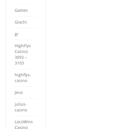
Games
Giochi
gr
HighFlys
Casino
3092 –
3103
highflys-
casino
Jeux
julius-
casino
LocoWins
Casino