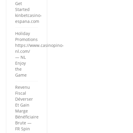
Get
Started
kinbetcasino-
espana.com
Holiday
Promotions
https://www.casinopino-
nl.com/
— NL
Enjoy
the
Game
Revenu
Fiscal
Déverser
Et Gain
Marge
Bénéficiaire
Brute —
FR Spin