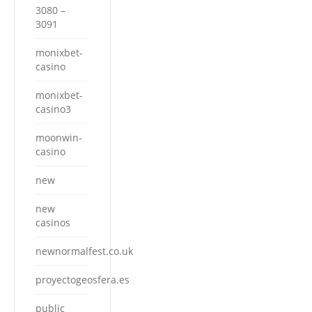
3080 –
3091
monixbet-
casino
monixbet-
casino3
moonwin-
casino
new
new
casinos
newnormalfest.co.uk
proyectogeosfera.es
public