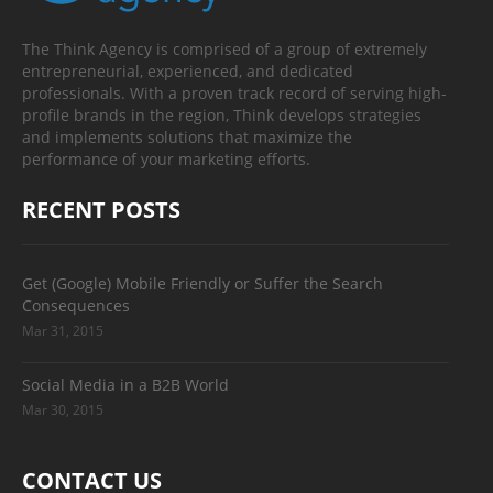
The Think Agency is comprised of a group of extremely
entrepreneurial, experienced, and dedicated
professionals. With a proven track record of serving high-
profile brands in the region, Think develops strategies
and implements solutions that maximize the
performance of your marketing efforts.
RECENT POSTS
Get (Google) Mobile Friendly or Suffer the Search
Consequences
Mar 31, 2015
Social Media in a B2B World
Mar 30, 2015
CONTACT US