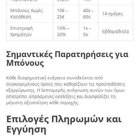
Μπόνους Χωρίς
10€ –
40x –
14 ημέρες
Κατάθεση
25€
60x
Επιστροφή
10% –
1x –
Εβδομαδιαία
Χρημάτων
20%
5x
Σημαντικές Παρατηρήσεις για
Μπόνους
Κάθε διαφημιστική ενέργεια συνοδεύεται από
συγκεκριμένους όρους που καθορίζουν τις προϋποθέσεις
εξαργύρωσης. Η λεπτομερής ανάγνωση αυτών των όρων
αποτρέπει απρόσμενες εκπλήξεις και διασφαλίζει τη
μέγιστη αξιοποίηση κάθε παροχής.
Επιλογές Πληρωμών και
Εγγύηση