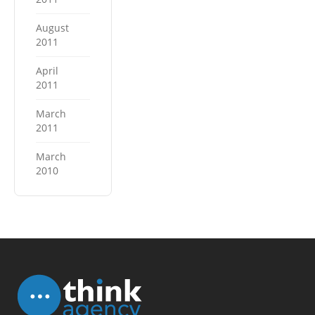
August
2011
April
2011
March
2011
March
2010