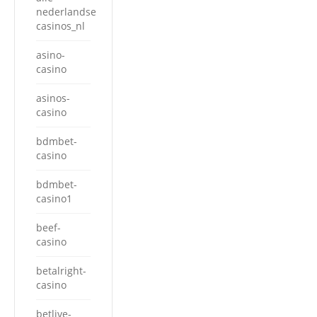
nederlandse
casinos_nl
asino-
casino
asinos-
casino
bdmbet-
casino
bdmbet-
casino1
beef-
casino
betalright-
casino
betlive-