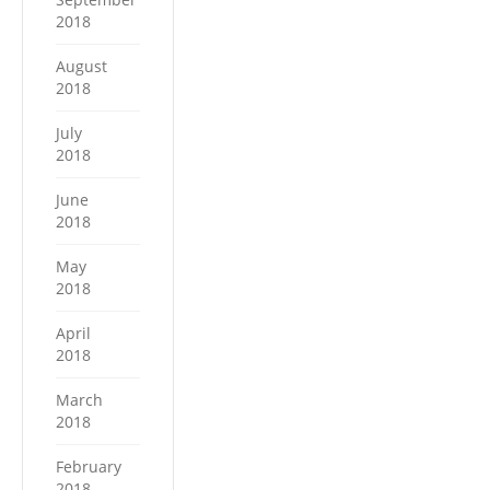
2018
August
2018
July
2018
June
2018
May
2018
April
2018
March
2018
February
2018