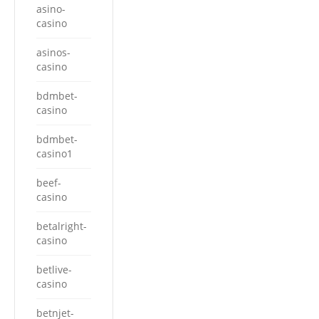
asino-
casino
asinos-
casino
bdmbet-
casino
bdmbet-
casino1
beef-
casino
betalright-
casino
betlive-
casino
betnjet-