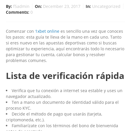
By:
f5admin
On:
December 23, 2017
In:
Uncategorized
Comments:
0
Comenzar con
1xbet online
es sencillo una vez que conoces
los pasos: esta guía te lleva de la mano en cada uno. Tanto
si eres nuevo en las apuestas deportivas como si buscas
optimizar tu experiencia, aquí encontrarás todo lo necesario
para gestionar tu cuenta, calcular bonos y resolver
problemas comunes.
Lista de verificación rápida
Verifica que tu conexión a internet sea estable y uses un
navegador actualizado.
Ten a mano un documento de identidad válido para el
proceso KYC.
Decide el método de pago que usarás (tarjeta,
criptomoneda, etc.).
Familiarízate con los términos del bono de bienvenida