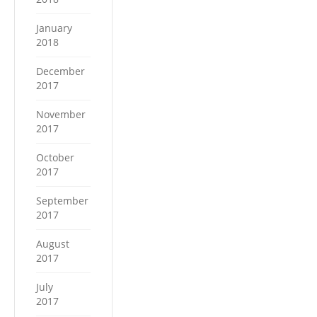
January
2018
December
2017
November
2017
October
2017
September
2017
August
2017
July
2017