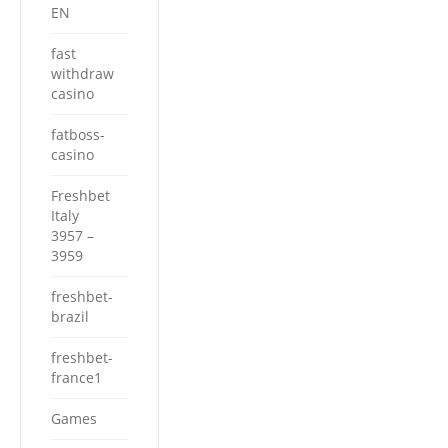
EN
fast
withdraw
casino
fatboss-
casino
Freshbet
Italy
3957 –
3959
freshbet-
brazil
freshbet-
france1
Games