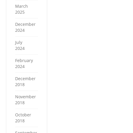
March
2025
December
2024
July
2024
February
2024
December
2018
November
2018
October
2018
September