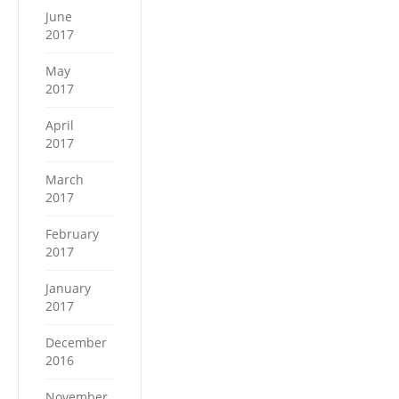
June
2017
May
2017
April
2017
March
2017
February
2017
January
2017
December
2016
November