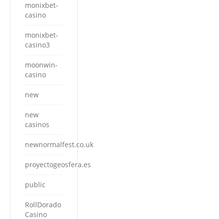
monixbet-
casino
monixbet-
casino3
moonwin-
casino
new
new
casinos
newnormalfest.co.uk
proyectogeosfera.es
public
RollDorado
Casino