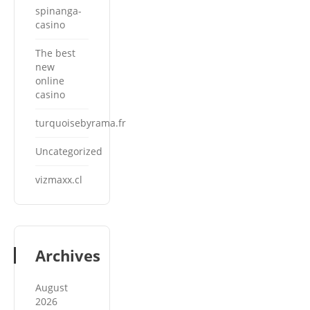
spinanga-
casino
The best
new
online
casino
turquoisebyrama.fr
Uncategorized
vizmaxx.cl
Archives
August
2026