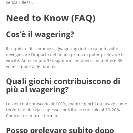
senza riflessi.
Need to Know (FAQ)
Cos’è il wagering?
Il requisito di scommessa (wagering) indica quante volte
devi giocare l’importo del bonus prima di poter prelevare le
vincite. Ad esempio, 35x significa che devi scommettere 35
volte l’importo del bonus.
Quali giochi contribuiscono di
più al wagering?
Le slot contribuiscono al 100%, mentre giochi da tavolo come
roulette e blackjack spesso contribuiscono solo al 10-20%.
Controlla sempre i termini.
Posso prelevare subito dopo