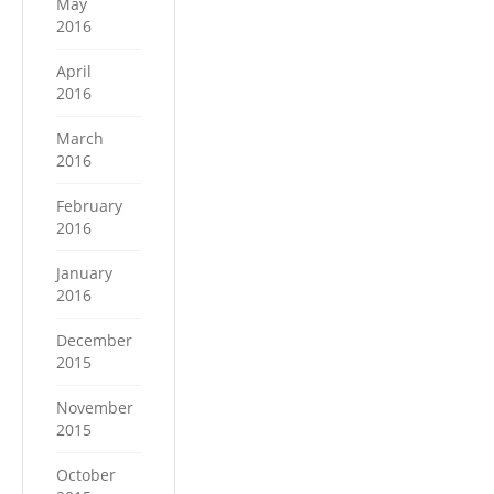
May
2016
April
2016
March
2016
February
2016
January
2016
December
2015
November
2015
October