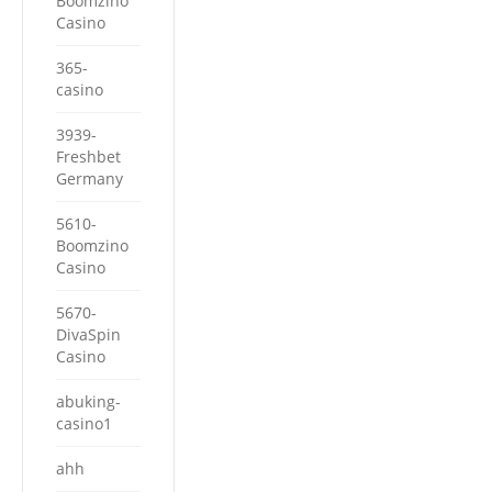
Boomzino
Casino
365-
casino
3939-
Freshbet
Germany
5610-
Boomzino
Casino
5670-
DivaSpin
Casino
abuking-
casino1
ahh