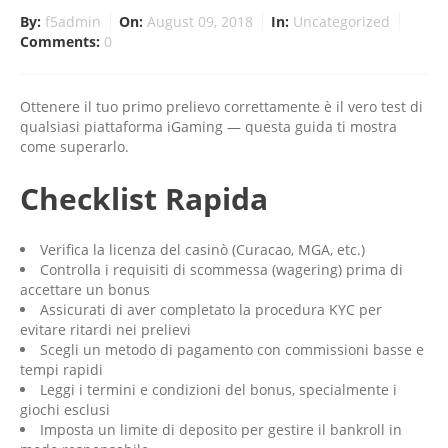
By:
f5admin
On:
August 09, 2018
In:
Uncategorized
Comments:
0
Ottenere il tuo primo prelievo correttamente è il vero test di
qualsiasi piattaforma iGaming — questa guida ti mostra
come superarlo.
Checklist Rapida
Verifica la licenza del casinò (Curacao, MGA, etc.)
Controlla i requisiti di scommessa (wagering) prima di
accettare un bonus
Assicurati di aver completato la procedura KYC per
evitare ritardi nei prelievi
Scegli un metodo di pagamento con commissioni basse e
tempi rapidi
Leggi i termini e condizioni del bonus, specialmente i
giochi esclusi
Imposta un limite di deposito per gestire il bankroll in