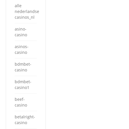
alle
nederlandse
casinos_nl
asino-
casino
asinos-
casino
bdmbet-
casino
bdmbet-
casino1
beef-
casino
betalright-
casino