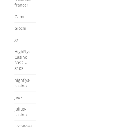
france1
Games
Giochi
gr
HighFlys
Casino
3092 –
3103
highflys-
casino
Jeux
julius-
casino
LocoWins