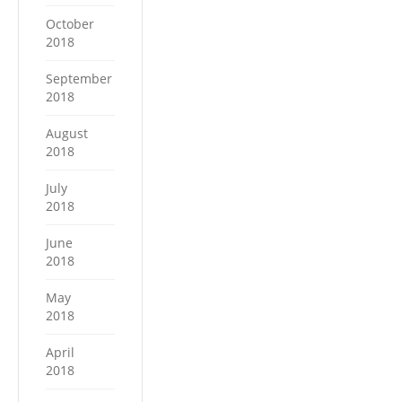
October
2018
September
2018
August
2018
July
2018
June
2018
May
2018
April
2018