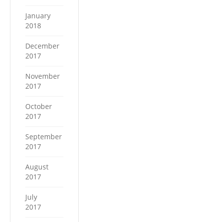
January
2018
December
2017
November
2017
October
2017
September
2017
August
2017
July
2017