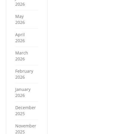
2026
May
2026
April
2026
March
2026
February
2026
January
2026
December
2025
November
2025