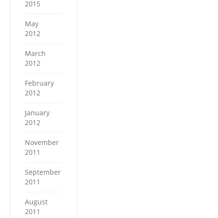
2015
May
2012
March
2012
February
2012
January
2012
November
2011
September
2011
August
2011