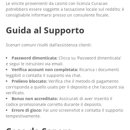
Le vincite provenienti da casinò con licenza Curacao
potrebbero essere soggette a tassazione locale sul reddito; è
consigliabile informarsi presso un consulente fiscale.
Guida al Supporto
Scenari comuni risolti dall’assistenza clienti:
Password dimenticata:
Clicca su ‘Password dimenticata’
e segui le istruzioni via email.
Verifica account non completata:
Ricarica i documenti
leggibili o contatta il supporto via chat.
Prelievo bloccato:
Verifica che il metodo di pagamento
corrisponda a quello usato per il deposito e che l’account sia
verificato.
Bonus non accreditato:
Assicurati di aver inserito il
codice promozionale corretto durante il deposito.
Errore di gioco:
Fai uno screenshot e contatta il supporto
tempestivamente.