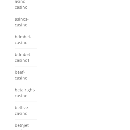
asino-
casino
asinos-
casino
bdmbet-
casino
bdmbet-
casino1
beef-
casino
betalright-
casino
betlive-
casino
betnjet-