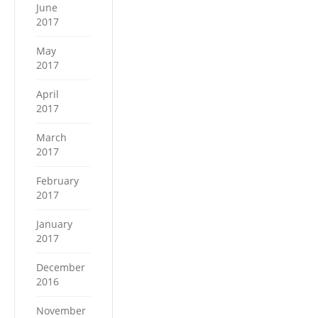
June
2017
May
2017
April
2017
March
2017
February
2017
January
2017
December
2016
November