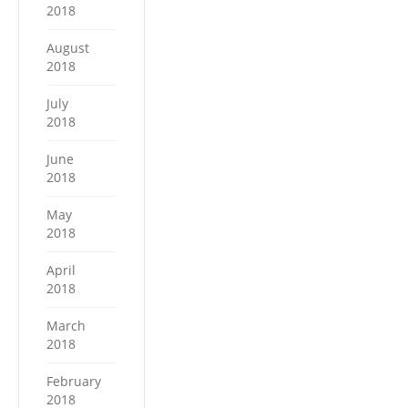
2018
August
2018
July
2018
June
2018
May
2018
April
2018
March
2018
February
2018