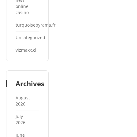
new
online
casino
turquoisebyrama.fr
Uncategorized
vizmaxx.cl
Archives
August
2026
July
2026
June