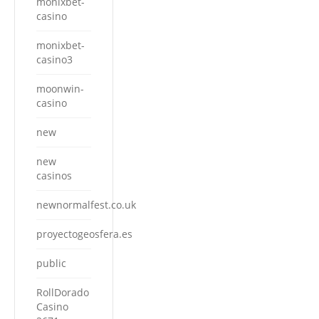
monixbet-
casino
monixbet-
casino3
moonwin-
casino
new
new
casinos
newnormalfest.co.uk
proyectogeosfera.es
public
RollDorado
Casino