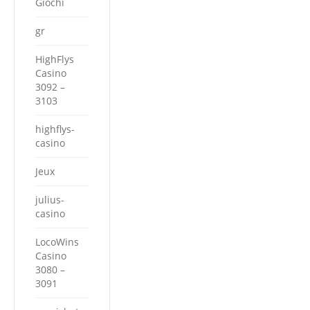
Giochi
gr
HighFlys
Casino
3092 –
3103
highflys-
casino
Jeux
julius-
casino
LocoWins
Casino
3080 –
3091