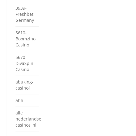
3939-
Freshbet
Germany
5610-
Boomzino
Casino
5670-
DivaSpin
Casino
abuking-
casino1
ahh
alle
nederlandse
casinos_nl