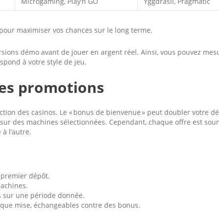
Microgaming, Play’n GO
Yggdrasil, Pragmatic
% pour maximiser vos chances sur le long terme.
ions démo avant de jouer en argent réel. Ainsi, vous pouvez mesu
espond à votre style de jeu.
les promotions
tion des casinos. Le « bonus de bienvenue » peut doubler votre dé
its sur des machines sélectionnées. Cependant, chaque offre est sou
à l’autre.
 premier dépôt.
machines.
s sur une période donnée.
aque mise, échangeables contre des bonus.