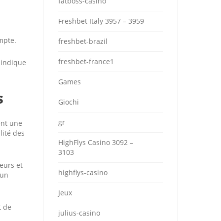
fatboss-casino
Freshbet Italy 3957 – 3959
ompte.
freshbet-brazil
freshbet-france1
 indique
Games
s
Giochi
gr
ent une
lité des
HighFlys Casino 3092 –
3103
eurs et
highflys-casino
’un
Jeux
t de
julius-casino