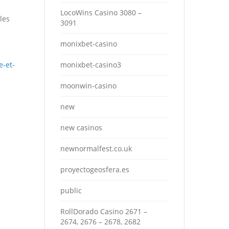
LocoWins Casino 3080 –
les
3091
monixbet-casino
e-et-
monixbet-casino3
moonwin-casino
new
new casinos
newnormalfest.co.uk
proyectogeosfera.es
public
RollDorado Casino 2671 –
2674, 2676 – 2678, 2682