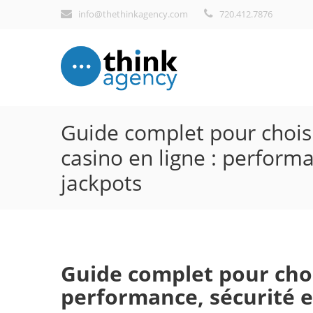
info@thethinkagency.com
720.412.7876
Guide complet pour choisi
casino en ligne : performa
jackpots
Guide complet pour chois
performance, sécurité e