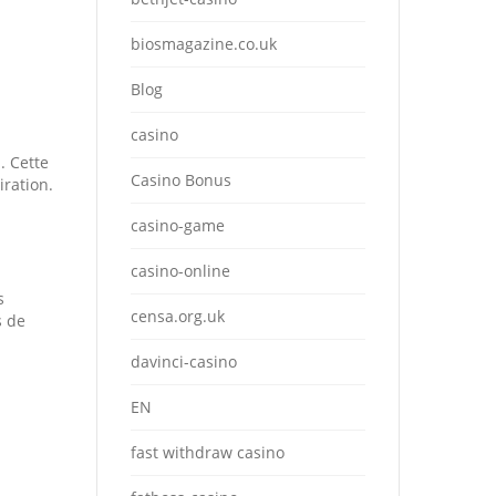
biosmagazine.co.uk
Blog
casino
l
. Cette
Casino Bonus
iration.
casino-game
casino-online
s
censa.org.uk
s de
davinci-casino
EN
fast withdraw casino