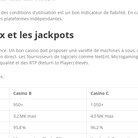
s conditions d’utilisation est un bon indicateur de fiabilité. En c
 des plateformes indépendantes.
x et les jackpots
ence. Un bon casino doit proposer une variété de machines à sous, 
 en direct. Les fournisseurs de logiciels comme NetEnt, Microgamin
alité et des RTP (Return to Player) élevés.
s :
Casino B
Casino C
950+
1 050+
3,2 M€ max
4,5 M€ max
95,8 %
96,2 %