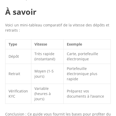
À savoir
Voici un mini-tableau comparatif de la vitesse des dépôts et
retraits :
Type
Vitesse
Exemple
Très rapide
Carte, portefeuille
Dépôt
(instantané)
électronique
Portefeuille
Moyen (1-5
Retrait
électronique plus
jours)
rapide
Variable
Vérification
Préparez vos
(heures à
KYC
documents à l’avance
jours)
Conclusion : Ce guide vous fournit les bases pour profiter du