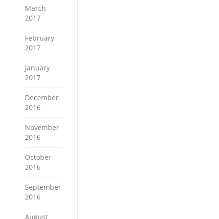
March
2017
February
2017
January
2017
December
2016
November
2016
October
2016
September
2016
August