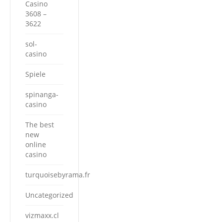
Casino
3608 –
3622
sol-
casino
Spiele
spinanga-
casino
The best
new
online
casino
turquoisebyrama.fr
Uncategorized
vizmaxx.cl