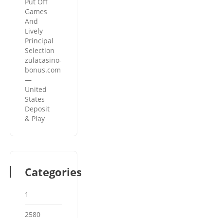
Put Off
Games
And
Lively
Principal
Selection
zulacasino-
bonus.com
—
United
States
Deposit
& Play
Categories
1
2580