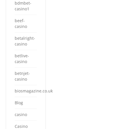
bdmbet-
casino1
beef-
casino
betalright-
casino
betlive-
casino
betnjet-
casino
biosmagazine.co.uk
Blog
casino
Casino