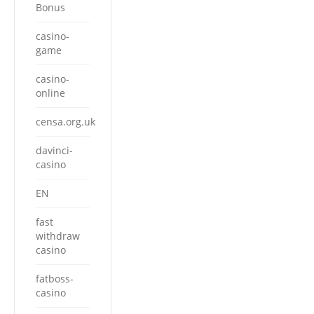
Bonus
casino-
game
casino-
online
censa.org.uk
davinci-
casino
EN
fast
withdraw
casino
fatboss-
casino