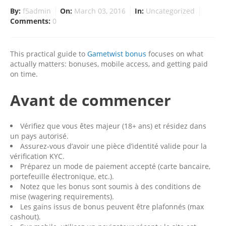
By:
f5admin
On:
March 03, 2016
In:
Uncategorized
Comments:
0
This practical guide to
Gametwist bonus
focuses on what
actually matters: bonuses, mobile access, and getting paid
on time.
Avant de commencer
Vérifiez que vous êtes majeur (18+ ans) et résidez dans
un pays autorisé.
Assurez-vous d’avoir une pièce d’identité valide pour la
vérification KYC.
Préparez un mode de paiement accepté (carte bancaire,
portefeuille électronique, etc.).
Notez que les bonus sont soumis à des conditions de
mise (wagering requirements).
Les gains issus de bonus peuvent être plafonnés (max
cashout).