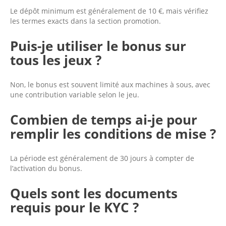
Le dépôt minimum est généralement de 10 €, mais vérifiez
les termes exacts dans la section promotion.
Puis-je utiliser le bonus sur
tous les jeux ?
Non, le bonus est souvent limité aux machines à sous, avec
une contribution variable selon le jeu.
Combien de temps ai-je pour
remplir les conditions de mise ?
La période est généralement de 30 jours à compter de
l’activation du bonus.
Quels sont les documents
requis pour le KYC ?