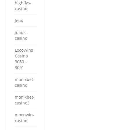
highflys-
casino
Jeux
julius-
casino
LocoWins
Casino
3080 –
3091
monixbet-
casino
monixbet-
casino3
moonwin-
casino