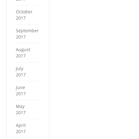
October
2017
September
2017
August
2017
July
2017
June
2017
May
2017
April
2017