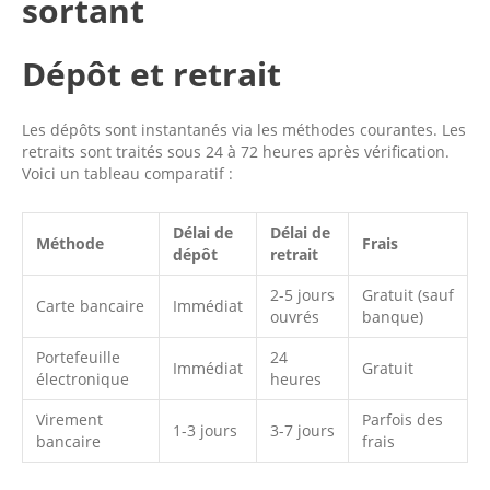
sortant
Dépôt et retrait
Les dépôts sont instantanés via les méthodes courantes. Les
retraits sont traités sous 24 à 72 heures après vérification.
Voici un tableau comparatif :
Délai de
Délai de
Méthode
Frais
dépôt
retrait
2-5 jours
Gratuit (sauf
Carte bancaire
Immédiat
ouvrés
banque)
Portefeuille
24
Immédiat
Gratuit
électronique
heures
Virement
Parfois des
1-3 jours
3-7 jours
bancaire
frais