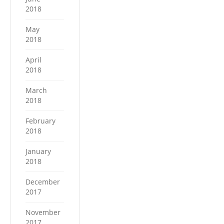
2018
May
2018
April
2018
March
2018
February
2018
January
2018
December
2017
November
2017