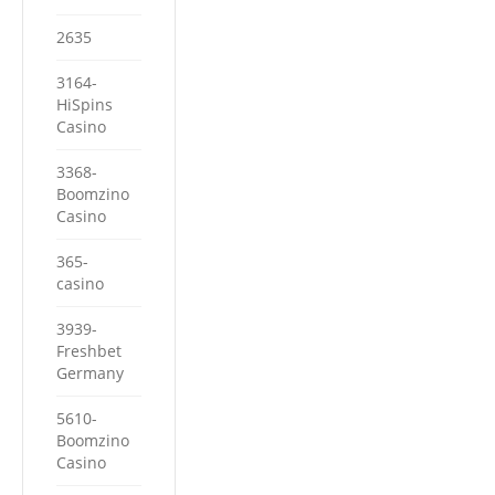
2635
3164-
HiSpins
Casino
3368-
Boomzino
Casino
365-
casino
3939-
Freshbet
Germany
5610-
Boomzino
Casino