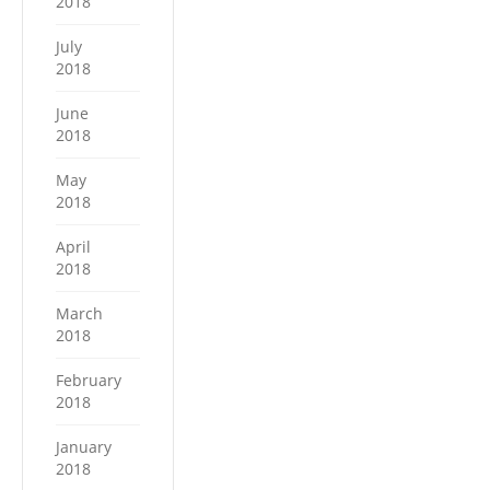
2018
July
2018
June
2018
May
2018
April
2018
March
2018
February
2018
January
2018