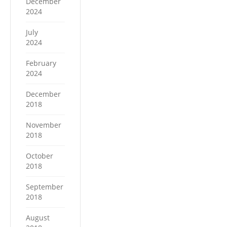
December
2024
July
2024
February
2024
December
2018
November
2018
October
2018
September
2018
August