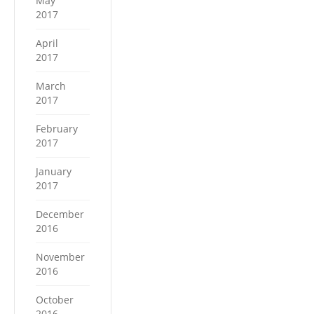
May
2017
April
2017
March
2017
February
2017
January
2017
December
2016
November
2016
October
2016