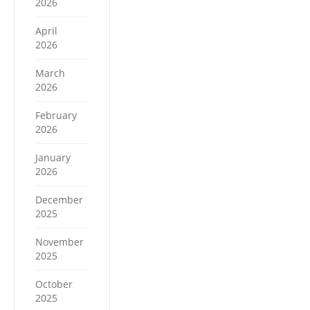
2026
April
2026
March
2026
February
2026
January
2026
December
2025
November
2025
October
2025