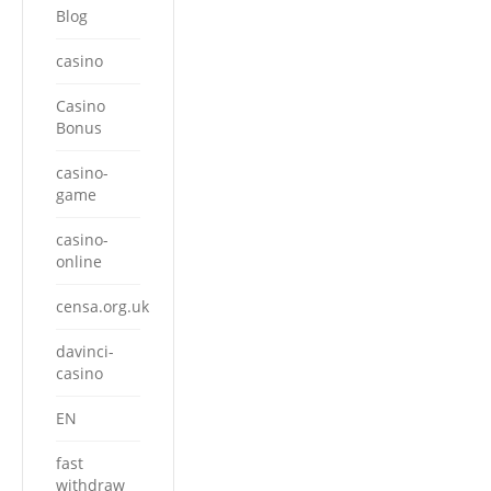
Blog
casino
Casino
Bonus
casino-
game
casino-
online
censa.org.uk
davinci-
casino
EN
fast
withdraw