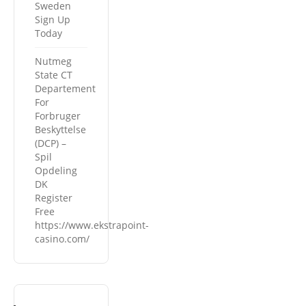
Sweden
Sign Up
Today
Nutmeg
State CT
Departement
For
Forbruger
Beskyttelse
(DCP) –
Spil
Opdeling
DK
Register
Free
https://www.ekstrapoint-
casino.com/