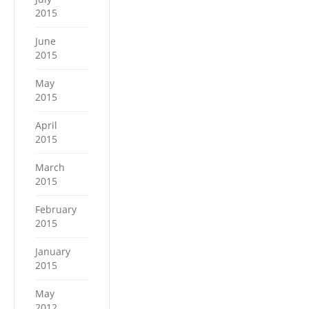
2015
June
2015
May
2015
April
2015
March
2015
February
2015
January
2015
May
2012