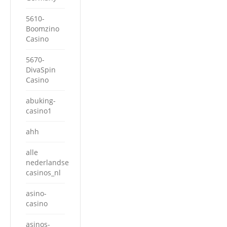
5610-
Boomzino
Casino
5670-
DivaSpin
Casino
abuking-
casino1
ahh
alle
nederlandse
casinos_nl
asino-
casino
asinos-