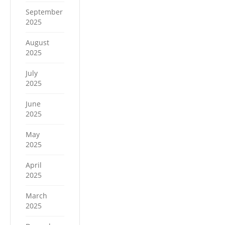
September
2025
August
2025
July
2025
June
2025
May
2025
April
2025
March
2025