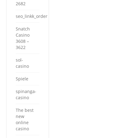
2682
seo_linkk_order
Snatch
Casino
3608 –
3622
sol-
casino
Spiele
spinanga-
casino
The best
new
online
casino