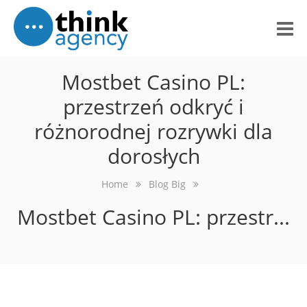
Home
Mostbet Casino PL:
przestrzeń odkryć i
About Us
różnorodnej rozrywki dla
Portfolio
dorosłych
Services
Home
Blog Big
What Others Think
Mostbet Casino PL: przestr...
Blog
Contact Us