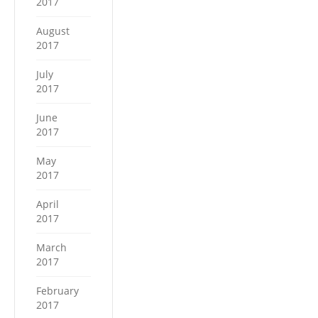
2017
August
2017
July
2017
June
2017
May
2017
April
2017
March
2017
February
2017