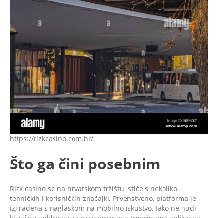
https://rizkcasino.com.hr/
Što ga čini posebnim
Rizk casino se na hrvatskom tržištu ističe s nekoliko
tehničkih i korisničkih značajki. Prvenstveno, platforma je
izgrađena s naglaskom na mobilno iskustvo. Iako ne nudi
klasičnu aplikaciju za preuzimanje u trgovinama aplikacija,