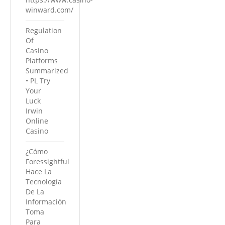
winward.com/
Regulation
Of
Casino
Platforms
Summarized
• PL Try
Your
Luck
Irwin
Online
Casino
¿Cómo
Foressightful
Hace La
Tecnología
De La
Información
Toma
Para