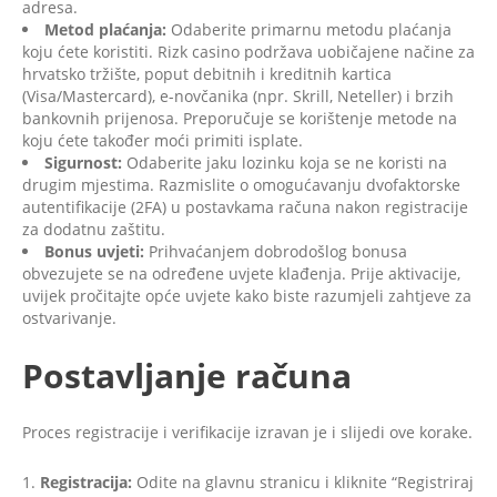
adresa.
Metod plaćanja:
Odaberite primarnu metodu plaćanja
koju ćete koristiti. Rizk casino podržava uobičajene načine za
hrvatsko tržište, poput debitnih i kreditnih kartica
(Visa/Mastercard), e-novčanika (npr. Skrill, Neteller) i brzih
bankovnih prijenosa. Preporučuje se korištenje metode na
koju ćete također moći primiti isplate.
Sigurnost:
Odaberite jaku lozinku koja se ne koristi na
drugim mjestima. Razmislite o omogućavanju dvofaktorske
autentifikacije (2FA) u postavkama računa nakon registracije
za dodatnu zaštitu.
Bonus uvjeti:
Prihvaćanjem dobrodošlog bonusa
obvezujete se na određene uvjete klađenja. Prije aktivacije,
uvijek pročitajte opće uvjete kako biste razumjeli zahtjeve za
ostvarivanje.
Postavljanje računa
Proces registracije i verifikacije izravan je i slijedi ove korake.
Registracija:
Odite na glavnu stranicu i kliknite “Registriraj