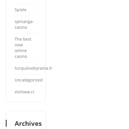
Spiele
spinanga-
casino
The best
new
online
casino
turquoisebyrama.fr
Uncategorized
vizmaxx.cl
Archives