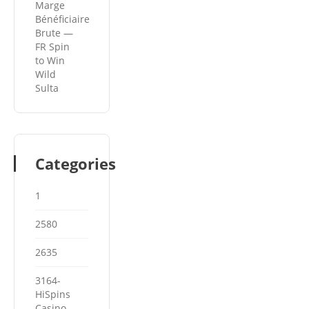
Marge
Bénéficiaire
Brute —
FR Spin
to Win
Wild
Sulta
Categories
1
2580
2635
3164-
HiSpins
Casino