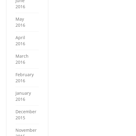
June
2016
May
2016
April
2016
March
2016
February
2016
January
2016
December
2015
November