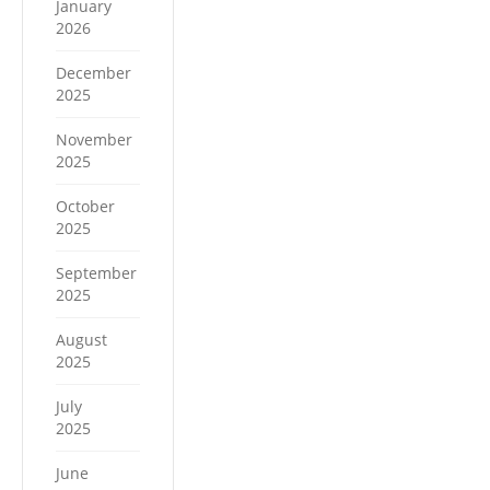
January
2026
December
2025
November
2025
October
2025
September
2025
August
2025
July
2025
June