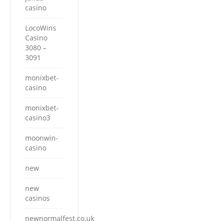
casino
LocoWins
Casino
3080 –
3091
monixbet-
casino
monixbet-
casino3
moonwin-
casino
new
new
casinos
newnormalfest.co.uk