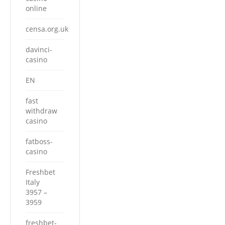
online
censa.org.uk
davinci-
casino
EN
fast
withdraw
casino
fatboss-
casino
Freshbet
Italy
3957 –
3959
freshbet-