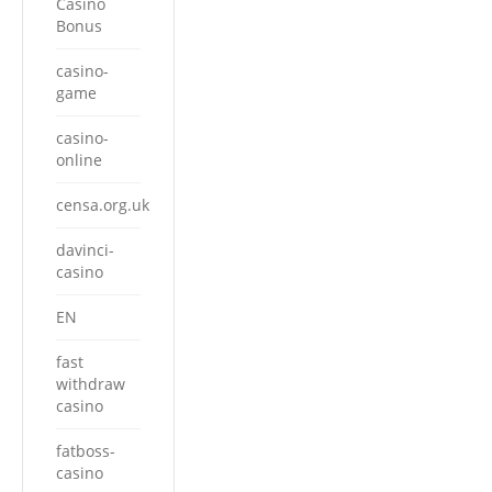
Casino
Bonus
casino-
game
casino-
online
censa.org.uk
davinci-
casino
EN
fast
withdraw
casino
fatboss-
casino