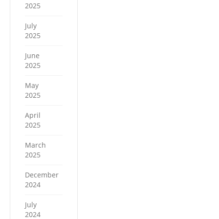
2025
July
2025
June
2025
May
2025
April
2025
March
2025
December
2024
July
2024