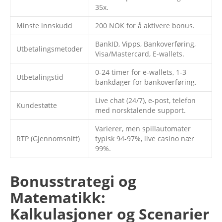
35x.
Minste innskudd
200 NOK for å aktivere bonus.
BankID, Vipps, Bankoverføring,
Utbetalingsmetoder
Visa/Mastercard, E-wallets.
0-24 timer for e-wallets, 1-3
Utbetalingstid
bankdager for bankoverføring.
Live chat (24/7), e-post, telefon
Kundestøtte
med norsktalende support.
Varierer, men spillautomater
RTP (Gjennomsnitt)
typisk 94-97%, live casino nær
99%.
Bonusstrategi og
Matematikk:
Kalkulasjoner og Scenarier