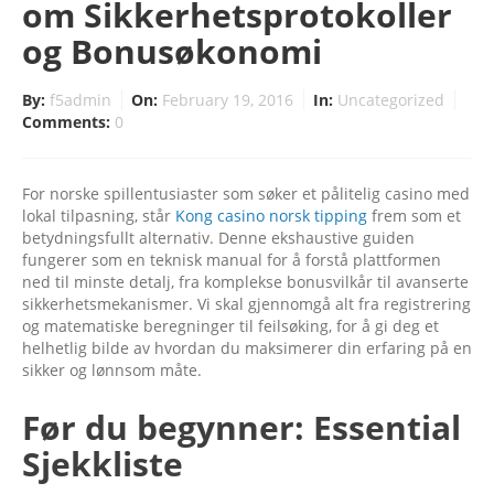
om Sikkerhetsprotokoller
og Bonusøkonomi
By:
f5admin
On:
February 19, 2016
In:
Uncategorized
Comments:
0
For norske spillentusiaster som søker et pålitelig casino med
lokal tilpasning, står
Kong casino norsk tipping
frem som et
betydningsfullt alternativ. Denne ekshaustive guiden
fungerer som en teknisk manual for å forstå plattformen
ned til minste detalj, fra komplekse bonusvilkår til avanserte
sikkerhetsmekanismer. Vi skal gjennomgå alt fra registrering
og matematiske beregninger til feilsøking, for å gi deg et
helhetlig bilde av hvordan du maksimerer din erfaring på en
sikker og lønnsom måte.
Før du begynner: Essential
Sjekkliste