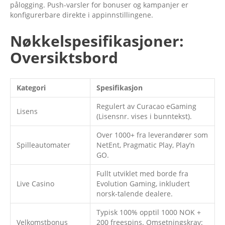
pålogging. Push-varsler for bonuser og kampanjer er
konfigurerbare direkte i appinnstillingene.
Nøkkelspesifikasjoner:
Oversiktsbord
Kategori
Spesifikasjon
Regulert av Curacao eGaming
Lisens
(Lisensnr. vises i bunntekst).
Over 1000+ fra leverandører som
Spilleautomater
NetEnt, Pragmatic Play, Play’n
GO.
Fullt utviklet med borde fra
Live Casino
Evolution Gaming, inkludert
norsk-talende dealere.
Typisk 100% opptil 1000 NOK +
Velkomstbonus
200 freespins. Omsetningskrav: