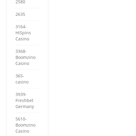
2580
2635
3164-
HiSpins
Casino
3368-
Boomzino
Casino
365-
casino
3939-
Freshbet
Germany
5610-
Boomzino
Casino