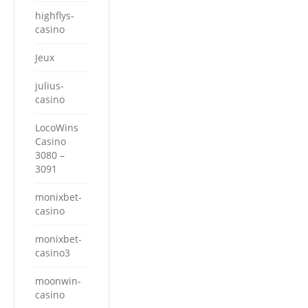
highflys-
casino
Jeux
julius-
casino
LocoWins
Casino
3080 –
3091
monixbet-
casino
monixbet-
casino3
moonwin-
casino