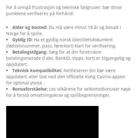
For å unngå frustrasjon og tekniske fallgruver, bør disse
punktene verifiseres på forhånd:
Alder og bosted:
Du må være minst 18 år og bosatt i
Norge for å spille.
Gyldig ID:
Ha et gyldig norsk identitetsdokument
(fødselsnummer, pass, førerkort) klart for verifisering.
Betalingstilgang:
Sørg for at din foretrukne
betalingsmetode (f.eks. BankID, Vipps, kort) er tilgjengelig og
oppdatert.
Teknisk kompatibilitet:
Nettleseren din bør være
oppdatert, eller last ned den offisielle Kong Casino-appen
for optimal ytelse.
Bonusforståelse:
Les vilkårene for velkomstbonuser nøye
for å forstå omsetningskrav og spillbegrensninger.