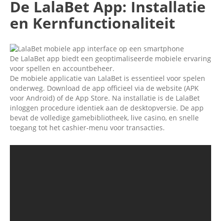
De LalaBet App: Installatie
en Kernfunctionaliteit
De LalaBet app biedt een geoptimaliseerde mobiele ervaring
voor spellen en accountbeheer.
De mobiele applicatie van LalaBet is essentieel voor spelen
onderweg. Download de app officieel via de website (APK
voor Android) of de App Store. Na installatie is de LalaBet
inloggen procedure identiek aan de desktopversie. De app
bevat de volledige gamebibliotheek, live casino, en snelle
toegang tot het cashier-menu voor transacties.