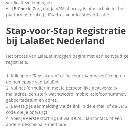
verificatievertragingen.
IP Check:
Zorg dat je VPN of proxy is uitgeschakeld; het
platform gebruikt je IP-adres voor locatieverificatie.
Stap-voor-Stap Registratie
bij LalaBet Nederland
Het proces van LalaBet inloggen begint met een eenvoudige
registratie.
Klik op de “Registreren” of “Account Aanmaken” knop op
de homepage van LalaBet.
Vul het formulier in met je persoonlijke gegevens: e-
mailadres, een sterk wachtwoord, mobiel telefoonnummer,
geboortedatum en adres.
Bevestig je aanmelding via de link in de e-mail of de SMS-
code die je ontvangt.
Voer je eerste storting uit via iDEAL, Bancontact, of een
andere beschikbare methode.