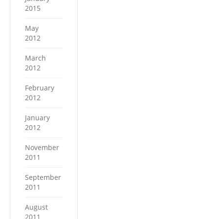
2015
May
2012
March
2012
February
2012
January
2012
November
2011
September
2011
August
2011