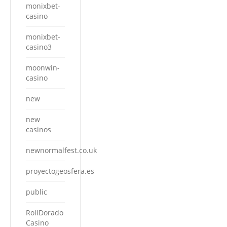
monixbet-
casino
monixbet-
casino3
moonwin-
casino
new
new
casinos
newnormalfest.co.uk
proyectogeosfera.es
public
RollDorado
Casino