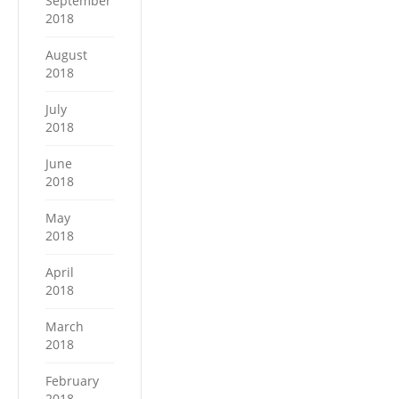
September
2018
August
2018
July
2018
June
2018
May
2018
April
2018
March
2018
February
2018