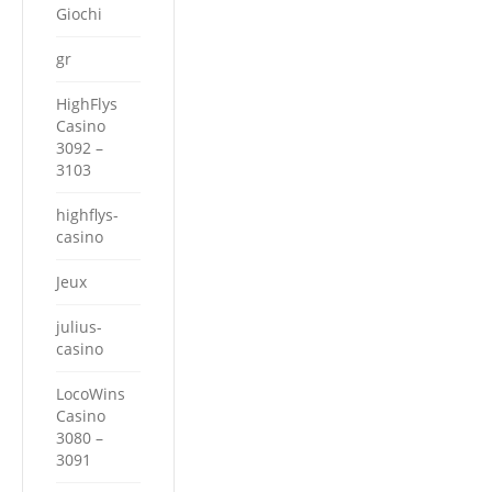
Giochi
gr
HighFlys
Casino
3092 –
3103
highflys-
casino
Jeux
julius-
casino
LocoWins
Casino
3080 –
3091