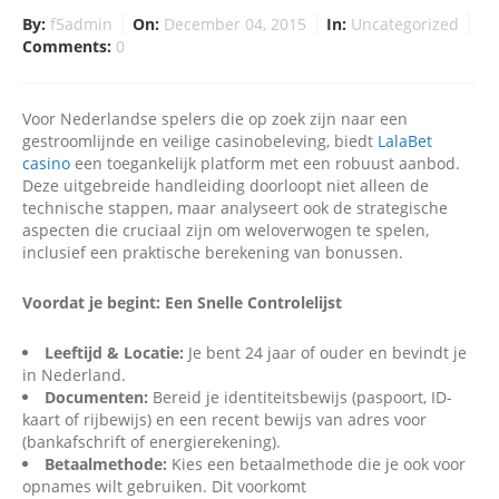
By:
f5admin
On:
December 04, 2015
In:
Uncategorized
Comments:
0
Voor Nederlandse spelers die op zoek zijn naar een
gestroomlijnde en veilige casinobeleving, biedt
LalaBet
casino
een toegankelijk platform met een robuust aanbod.
Deze uitgebreide handleiding doorloopt niet alleen de
technische stappen, maar analyseert ook de strategische
aspecten die cruciaal zijn om weloverwogen te spelen,
inclusief een praktische berekening van bonussen.
Voordat je begint: Een Snelle Controlelijst
Leeftijd & Locatie:
Je bent 24 jaar of ouder en bevindt je
in Nederland.
Documenten:
Bereid je identiteitsbewijs (paspoort, ID-
kaart of rijbewijs) en een recent bewijs van adres voor
(bankafschrift of energierekening).
Betaalmethode:
Kies een betaalmethode die je ook voor
opnames wilt gebruiken. Dit voorkomt