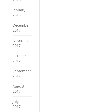
January
2018
December
2017
November
2017
October
2017
September
2017
August
2017
July
2017