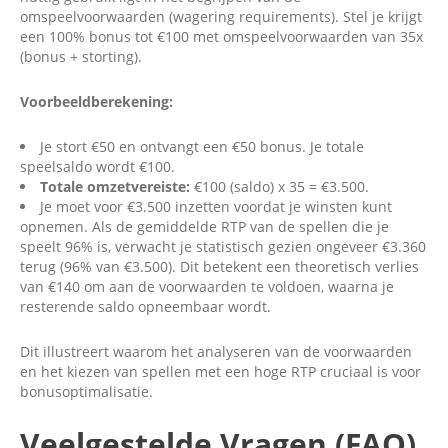
omspeelvoorwaarden (wagering requirements). Stel je krijgt
een 100% bonus tot €100 met omspeelvoorwaarden van 35x
(bonus + storting).
Voorbeeldberekening:
Je stort €50 en ontvangt een €50 bonus. Je totale
speelsaldo wordt €100.
Totale omzetvereiste:
€100 (saldo) x 35 = €3.500.
Je moet voor €3.500 inzetten voordat je winsten kunt
opnemen. Als de gemiddelde RTP van de spellen die je
speelt 96% is, verwacht je statistisch gezien ongeveer €3.360
terug (96% van €3.500). Dit betekent een theoretisch verlies
van €140 om aan de voorwaarden te voldoen, waarna je
resterende saldo opneembaar wordt.
Dit illustreert waarom het analyseren van de voorwaarden
en het kiezen van spellen met een hoge RTP cruciaal is voor
bonusoptimalisatie.
Veelgestelde Vragen (FAQ)