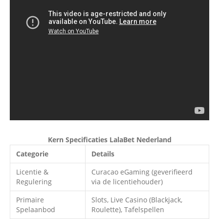
Kern Specificaties LalaBet Nederland
Categorie
Details
Licentie &
Curacao eGaming (geverifieerd
Regulering
via de licentiehouder)
Primaire
Slots, Live Casino (Blackjack,
Spelaanbod
Roulette), Tafelspellen