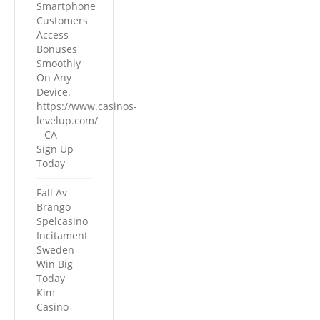
Smartphone
Customers
Access
Bonuses
Smoothly
On Any
Device.
https://www.casinos-
levelup.com/
– CA
Sign Up
Today
Fall Av
Brango
Spelcasino
Incitament
Sweden
Win Big
Today
Kim
Casino