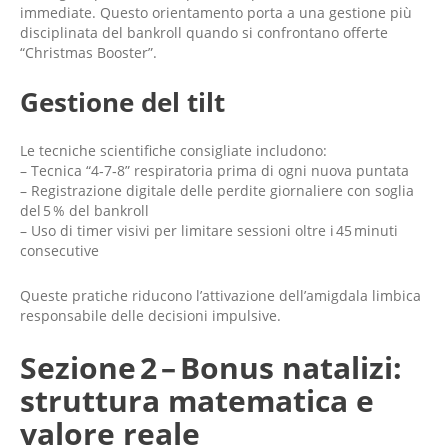
immediate. Questo orientamento porta a una gestione più
disciplinata del bankroll quando si confrontano offerte
“Christmas Booster”.
Gestione del tilt
Le tecniche scientifiche consigliate includono:
– Tecnica “4‑7‑8” respiratoria prima di ogni nuova puntata
– Registrazione digitale delle perdite giornaliere con soglia
del 5 % del bankroll
– Uso di timer visivi per limitare sessioni oltre i 45 minuti
consecutive
Queste pratiche riducono l’attivazione dell’amigdala limbica
responsabile delle decisioni impulsive.
Sezione 2 – Bonus natalizi:
struttura matematica e
valore reale