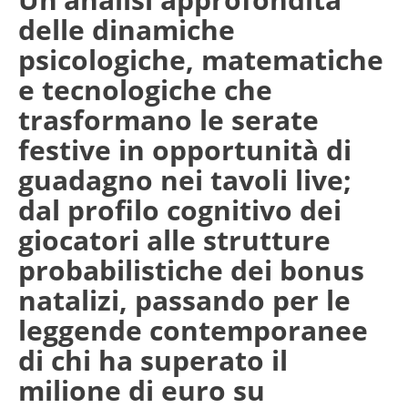
delle dinamiche
psicologiche, matematiche
e tecnologiche che
trasformano le serate
festive in opportunità di
guadagno nei tavoli live;
dal profilo cognitivo dei
giocatori alle strutture
probabilistiche dei bonus
natalizi, passando per le
leggende contemporanee
di chi ha superato il
milione di euro su