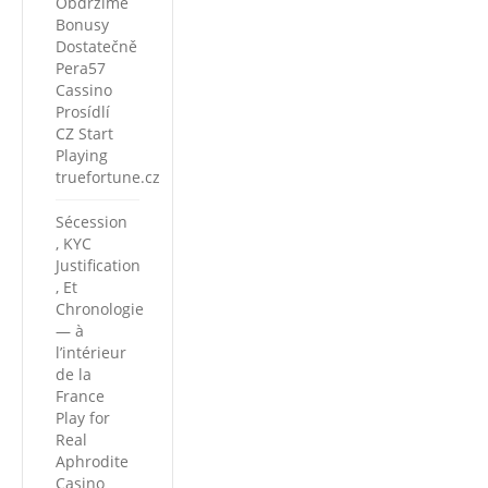
Obdržíme
Bonusy
Dostatečně
Pera57
Cassino
Prosídlí
CZ Start
Playing
truefortune.cz
Sécession
, KYC
Justification
, Et
Chronologie
— à
l’intérieur
de la
France
Play for
Real
Aphrodite
Casino