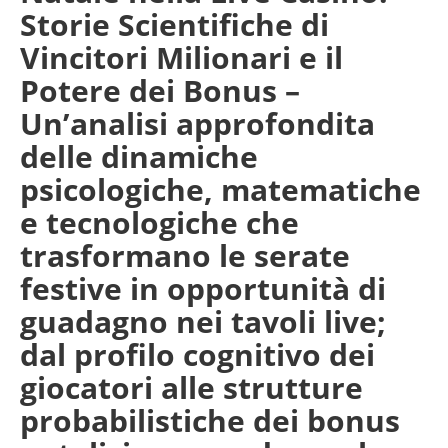
Storie Scientifiche di
Vincitori Milionari e il
Potere dei Bonus –
Un’analisi approfondita
delle dinamiche
psicologiche, matematiche
e tecnologiche che
trasformano le serate
festive in opportunità di
guadagno nei tavoli live;
dal profilo cognitivo dei
giocatori alle strutture
probabilistiche dei bonus