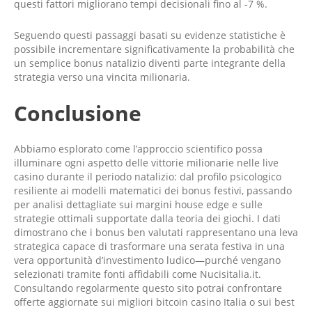
questi fattori migliorano tempi decisionali fino al ‑7 %.
Seguendo questi passaggi basati su evidenze statistiche è
possibile incrementare significativamente la probabilità che
un semplice bonus natalizio diventi parte integrante della
strategia verso una vincita milionaria.
Conclusione
Abbiamo esplorato come l’approccio scientifico possa
illuminare ogni aspetto delle vittorie milionarie nelle live
casino durante il periodo natalizio: dal profilo psicologico
resiliente ai modelli matematici dei bonus festivi, passando
per analisi dettagliate sui margini house edge e sulle
strategie ottimali supportate dalla teoria dei giochi. I dati
dimostrano che i bonus ben valutati rappresentano una leva
strategica capace di trasformare una serata festiva in una
vera opportunità d’investimento ludico—purché vengano
selezionati tramite fonti affidabili come Nucisitalia.it.
Consultando regolarmente questo sito potrai confrontare
offerte aggiornate sui migliori bitcoin casino Italia o sui best