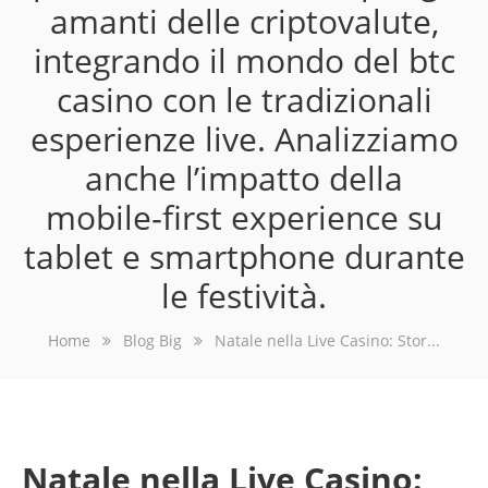
amanti delle criptovalute,
integrando il mondo del btc
casino con le tradizionali
esperienze live. Analizziamo
anche l’impatto della
mobile‑first experience su
tablet e smartphone durante
le festività.
Home
Blog Big
Natale nella Live Casino: Stor...
Natale nella Live Casino: