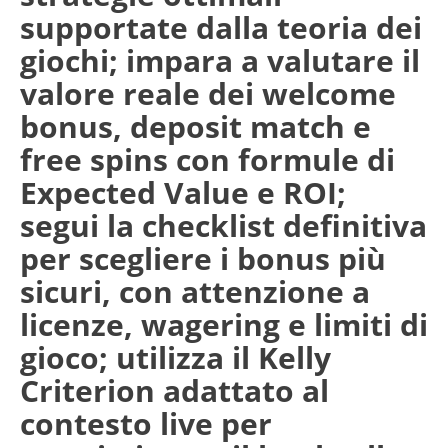
supportate dalla teoria dei
giochi; impara a valutare il
valore reale dei welcome
bonus, deposit match e
free spins con formule di
Expected Value e ROI;
segui la checklist definitiva
per scegliere i bonus più
sicuri, con attenzione a
licenze, wagering e limiti di
gioco; utilizza il Kelly
Criterion adattato al
contesto live per