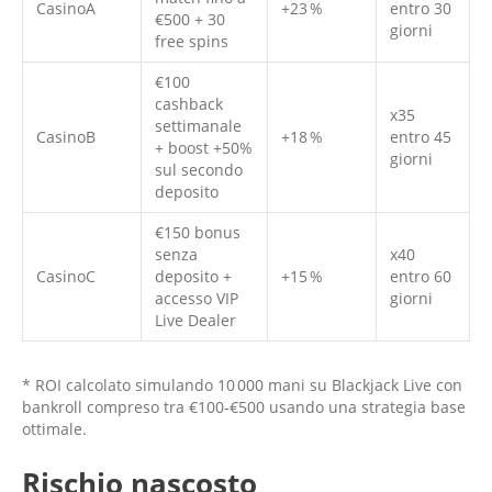
CasinoA
+23 %
entro 30
€500 + 30
giorni
free spins
€100
cashback
x35
settimanale
CasinoB
+18 %
entro 45
+ boost +50%
giorni
sul secondo
deposito
€150 bonus
senza
x40
CasinoC
deposito +
+15 %
entro 60
accesso VIP
giorni
Live Dealer
* ROI calcolato simulando 10 000 mani su Blackjack Live con
bankroll compreso tra €100‑€500 usando una strategia base
ottimale.
Rischio nascosto