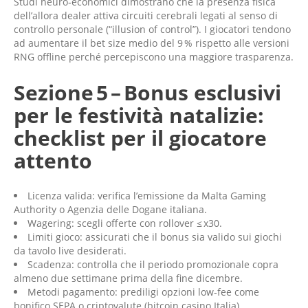
Studi neuro‑economici dimostrano che la presenza fisica
dell’allora dealer attiva circuiti cerebrali legati al senso di
controllo personale (“illusion of control”). I giocatori tendono
ad aumentare il bet size medio del 9 % rispetto alle versioni
RNG offline perché percepiscono una maggiore trasparenza.
Sezione 5 – Bonus esclusivi
per le festività natalizie:
checklist per il giocatore
attento
Licenza valida: verifica l’emissione da Malta Gaming
Authority o Agenzia delle Dogane italiana.
Wagering: scegli offerte con rollover ≤ x30.
Limiti gioco: assicurati che il bonus sia valido sui giochi
da tavolo live desiderati.
Scadenza: controlla che il periodo promozionale copra
almeno due settimane prima della fine dicembre.
Metodi pagamento: prediligi opzioni low‑fee come
bonifico SEPA o criptovalute (bitcoin casino Italia).