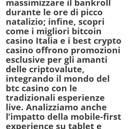
massimizzare il bankroll
durante le ore di picco
natalizio; infine, scopri
come i migliori bitcoin
casino Italia e i best crypto
casino offrono promozioni
esclusive per gli amanti
delle criptovalute,
integrando il mondo del
btc casino con le
tradizionali esperienze
live. Analizziamo anche
l’impatto della mobile‑first
experience su tablet e