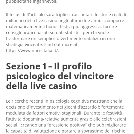
pubblicitarie ingannevoli.
Il focus dell’articolo sarà triplice: raccontare le storie reali di
milionari della live casino negli ultimi due anni; scomporre
matematicamente i bonus festivi più aggressivi; fornire
consigli pratici basati su dati statistici per chi vuole
trasformare un semplice divertimento natalizio in una
strategia vincente. Find out more at
https://www.nucisitalia.it/.
Sezione 1 – Il profilo
psicologico del vincitore
della live casino
Le ricerche recenti in psicologia cognitiva mostrano che la
decisione d’investimento nei giochi d’azzardo è fortemente
modulata da fattori emotivi stagionali. Durante le festività
l’attività dopamina‑relativa aumenta grazie alle celebrazioni
sociali, creando una “pressione positiva” che può migliorare
la capacità di valutazione o portare a sovrastime del rischio.