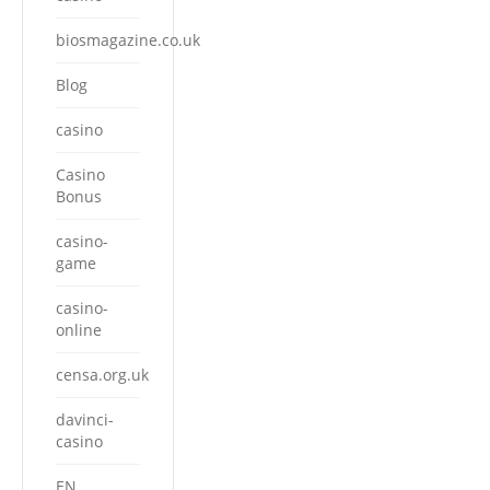
biosmagazine.co.uk
Blog
casino
Casino
Bonus
casino-
game
casino-
online
censa.org.uk
davinci-
casino
EN