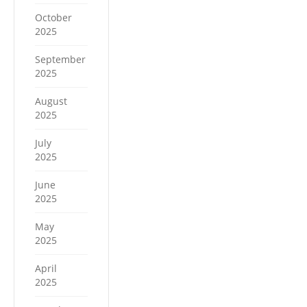
October
2025
September
2025
August
2025
July
2025
June
2025
May
2025
April
2025