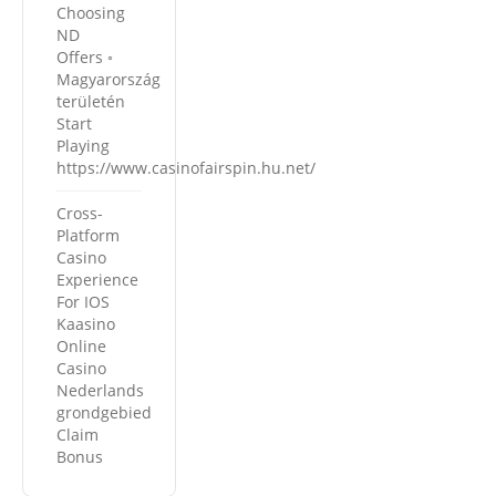
Choosing
ND
Offers ◦
Magyarország
területén
Start
Playing
https://www.casinofairspin.hu.net/
Cross-
Platform
Casino
Experience
For IOS
Kaasino
Online
Casino
Nederlands
grondgebied
Claim
Bonus