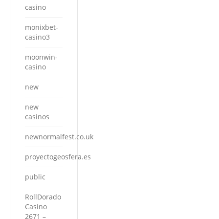
casino
monixbet-
casino3
moonwin-
casino
new
new
casinos
newnormalfest.co.uk
proyectogeosfera.es
public
RollDorado
Casino
2671 –