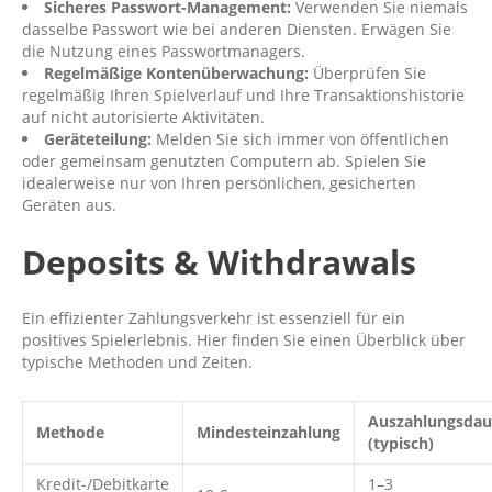
Sicheres Passwort-Management:
Verwenden Sie niemals
dasselbe Passwort wie bei anderen Diensten. Erwägen Sie
die Nutzung eines Passwortmanagers.
Regelmäßige Kontenüberwachung:
Überprüfen Sie
regelmäßig Ihren Spielverlauf und Ihre Transaktionshistorie
auf nicht autorisierte Aktivitäten.
Geräteteilung:
Melden Sie sich immer von öffentlichen
oder gemeinsam genutzten Computern ab. Spielen Sie
idealerweise nur von Ihren persönlichen, gesicherten
Geräten aus.
Deposits & Withdrawals
Ein effizienter Zahlungsverkehr ist essenziell für ein
positives Spielerlebnis. Hier finden Sie einen Überblick über
typische Methoden und Zeiten.
Auszahlungsdau
Methode
Mindesteinzahlung
(typisch)
Kredit-/Debitkarte
1–3