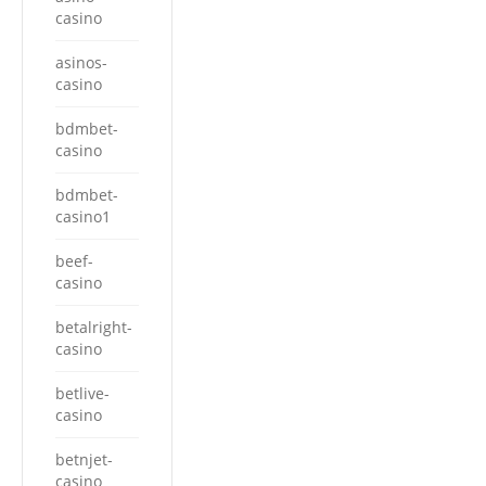
casino
asinos-
casino
bdmbet-
casino
bdmbet-
casino1
beef-
casino
betalright-
casino
betlive-
casino
betnjet-
casino