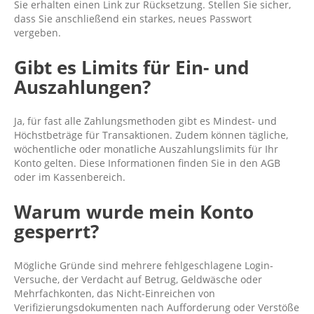
Sie erhalten einen Link zur Rücksetzung. Stellen Sie sicher,
dass Sie anschließend ein starkes, neues Passwort
vergeben.
Gibt es Limits für Ein- und
Auszahlungen?
Ja, für fast alle Zahlungsmethoden gibt es Mindest- und
Höchstbeträge für Transaktionen. Zudem können tägliche,
wöchentliche oder monatliche Auszahlungslimits für Ihr
Konto gelten. Diese Informationen finden Sie in den AGB
oder im Kassenbereich.
Warum wurde mein Konto
gesperrt?
Mögliche Gründe sind mehrere fehlgeschlagene Login-
Versuche, der Verdacht auf Betrug, Geldwäsche oder
Mehrfachkonten, das Nicht-Einreichen von
Verifizierungsdokumenten nach Aufforderung oder Verstöße