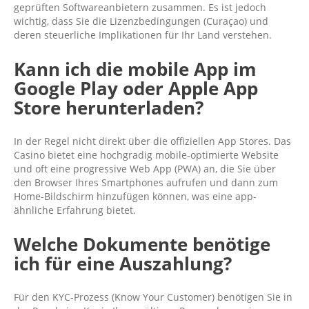
geprüften Softwareanbietern zusammen. Es ist jedoch
wichtig, dass Sie die Lizenzbedingungen (Curaçao) und
deren steuerliche Implikationen für Ihr Land verstehen.
Kann ich die mobile App im
Google Play oder Apple App
Store herunterladen?
In der Regel nicht direkt über die offiziellen App Stores. Das
Casino bietet eine hochgradig mobile-optimierte Website
und oft eine progressive Web App (PWA) an, die Sie über
den Browser Ihres Smartphones aufrufen und dann zum
Home-Bildschirm hinzufügen können, was eine app-
ähnliche Erfahrung bietet.
Welche Dokumente benötige
ich für eine Auszahlung?
Für den KYC-Prozess (Know Your Customer) benötigen Sie in