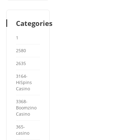
Categories
1
2580
2635
3164-
HiSpins
Casino
3368-
Boomzino
Casino
365-
casino