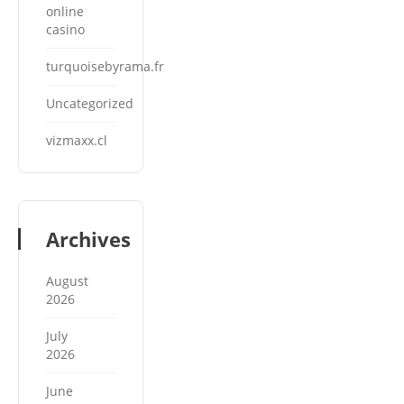
online
casino
turquoisebyrama.fr
Uncategorized
vizmaxx.cl
Archives
August
2026
July
2026
June