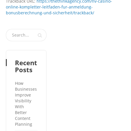
Trackback URL:
https://thethinkagency.com/nv-casino-
online-kompletter-leitfaden-fur-anmeldung-
bonusberechnung-und-sicherheit/trackback/
Recent
Posts
How
Businesses
Improve
Visibility
With
Better
Content
Planning