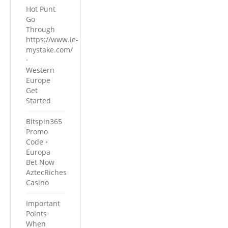
Hot Punt
Go
Through
https://www.ie-
mystake.com/
·
Western
Europe
Get
Started
Bitspin365
Promo
Code ◦
Europa
Bet Now
AztecRiches
Casino
Important
Points
When