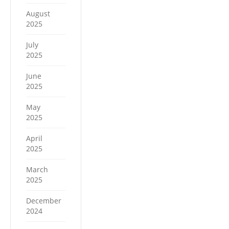
August
2025
July
2025
June
2025
May
2025
April
2025
March
2025
December
2024