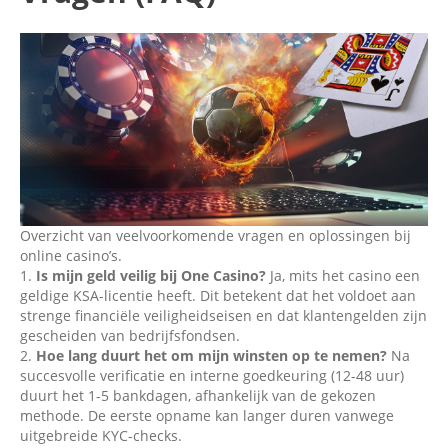
Overzicht van veelvoorkomende vragen en oplossingen bij
online casino’s.
Is mijn geld veilig bij One Casino?
Ja, mits het casino een
geldige KSA-licentie heeft. Dit betekent dat het voldoet aan
strenge financiële veiligheidseisen en dat klantengelden zijn
gescheiden van bedrijfsfondsen.
Hoe lang duurt het om mijn winsten op te nemen?
Na
succesvolle verificatie en interne goedkeuring (12-48 uur)
duurt het 1-5 bankdagen, afhankelijk van de gekozen
methode. De eerste opname kan langer duren vanwege
uitgebreide KYC-checks.