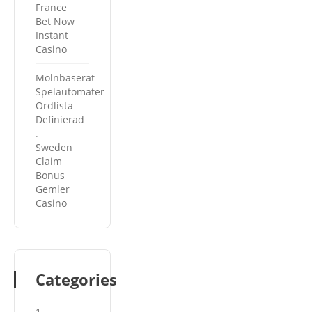
France
Bet Now
Instant
Casino
Molnbaserat
Spelautomater
Ordlista
Definierad
.
Sweden
Claim
Bonus
Gemler
Casino
Categories
1