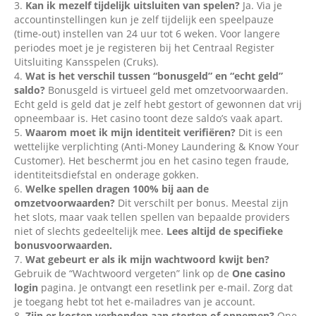
Kan ik mezelf tijdelijk uitsluiten van spelen?
Ja. Via je
accountinstellingen kun je zelf tijdelijk een speelpauze
(time-out) instellen van 24 uur tot 6 weken. Voor langere
periodes moet je je registeren bij het Centraal Register
Uitsluiting Kansspelen (Cruks).
Wat is het verschil tussen “bonusgeld” en “echt geld”
saldo?
Bonusgeld is virtueel geld met omzetvoorwaarden.
Echt geld is geld dat je zelf hebt gestort of gewonnen dat vrij
opneembaar is. Het casino toont deze saldo’s vaak apart.
Waarom moet ik mijn identiteit verifiëren?
Dit is een
wettelijke verplichting (Anti-Money Laundering & Know Your
Customer). Het beschermt jou en het casino tegen fraude,
identiteitsdiefstal en onderage gokken.
Welke spellen dragen 100% bij aan de
omzetvoorwaarden?
Dit verschilt per bonus. Meestal zijn
het slots, maar vaak tellen spellen van bepaalde providers
niet of slechts gedeeltelijk mee.
Lees altijd de specifieke
bonusvoorwaarden.
Wat gebeurt er als ik mijn wachtwoord kwijt ben?
Gebruik de “Wachtwoord vergeten” link op de
One casino
login
pagina. Je ontvangt een resetlink per e-mail. Zorg dat
je toegang hebt tot het e-mailadres van je account.
Zijn er kosten verbonden aan storten of opnemen?
One