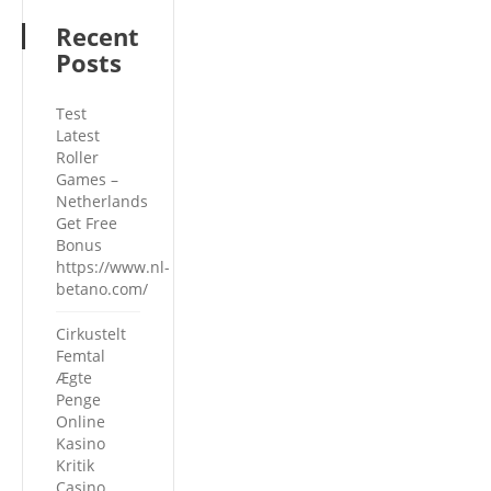
Recent
Posts
Test
Latest
Roller
Games –
Netherlands
Get Free
Bonus
https://www.nl-
betano.com/
Cirkustelt
Femtal
Ægte
Penge
Online
Kasino
Kritik
Casino