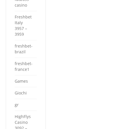
casino
Freshbet
Italy
3957 –
3959
freshbet-
brazil
freshbet-
france1
Games
Giochi
gr
HighFlys
Casino
3092 –