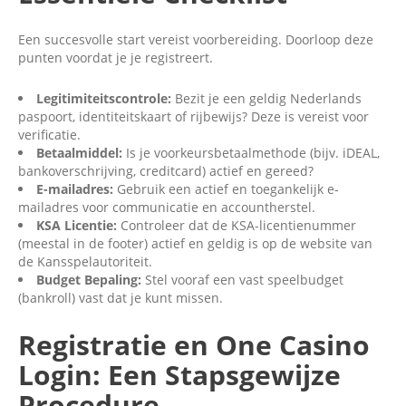
Een succesvolle start vereist voorbereiding. Doorloop deze
punten voordat je je registreert.
Legitimiteitscontrole:
Bezit je een geldig Nederlands
paspoort, identiteitskaart of rijbewijs? Deze is vereist voor
verificatie.
Betaalmiddel:
Is je voorkeursbetaalmethode (bijv. iDEAL,
bankoverschrijving, creditcard) actief en gereed?
E-mailadres:
Gebruik een actief en toegankelijk e-
mailadres voor communicatie en accountherstel.
KSA Licentie:
Controleer dat de KSA-licentienummer
(meestal in de footer) actief en geldig is op de website van
de Kansspelautoriteit.
Budget Bepaling:
Stel vooraf een vast speelbudget
(bankroll) vast dat je kunt missen.
Registratie en One Casino
Login: Een Stapsgewijze
Procedure