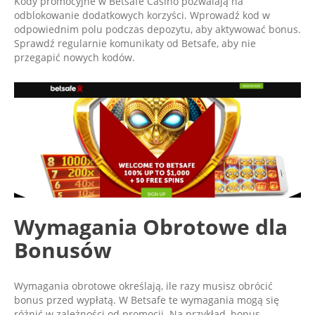
Kody promocyjne w Betsafe Casino pozwalają na
odblokowanie dodatkowych korzyści. Wprowadź kod w
odpowiednim polu podczas depozytu, aby aktywować bonus.
Sprawdź regularnie komunikaty od Betsafe, aby nie
przegapić nowych kodów.
Wymagania Obrotowe dla
Bonusów
Wymagania obrotowe określają, ile razy musisz obrócić
bonus przed wypłatą. W Betsafe te wymagania mogą się
różnić w zależności od promocji. Na przykład, bonus