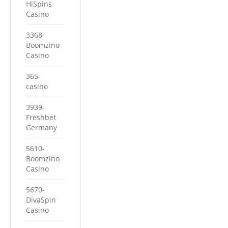
HiSpins
Casino
3368-
Boomzino
Casino
365-
casino
3939-
Freshbet
Germany
5610-
Boomzino
Casino
5670-
DivaSpin
Casino