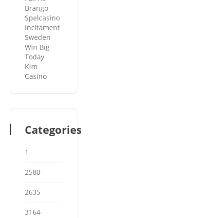
Brango
Spelcasino
Incitament
Sweden
Win Big
Today
Kim
Casino
Categories
1
2580
2635
3164-