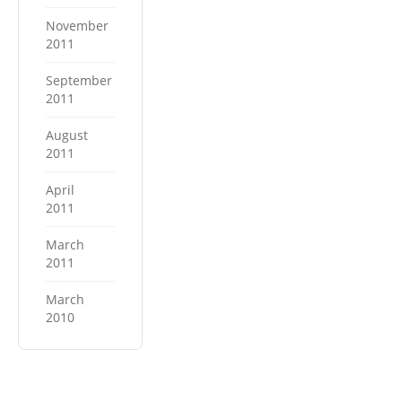
November
2011
September
2011
August
2011
April
2011
March
2011
March
2010