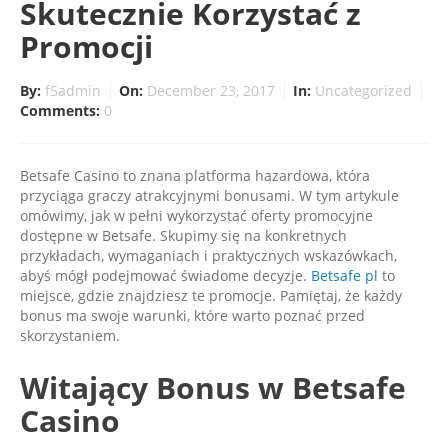
Skutecznie Korzystać z
Promocji
By:
f5admin
On:
December 23, 2017
In:
Uncategorized
Comments:
0
Betsafe Casino to znana platforma hazardowa, która
przyciąga graczy atrakcyjnymi bonusami. W tym artykule
omówimy, jak w pełni wykorzystać oferty promocyjne
dostępne w Betsafe. Skupimy się na konkretnych
przykładach, wymaganiach i praktycznych wskazówkach,
abyś mógł podejmować świadome decyzje.
Betsafe pl
to
miejsce, gdzie znajdziesz te promocje. Pamiętaj, że każdy
bonus ma swoje warunki, które warto poznać przed
skorzystaniem.
Witający Bonus w Betsafe
Casino