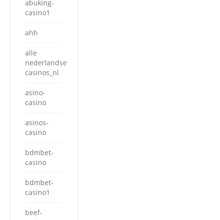
abuking-
casino1
ahh
alle
nederlandse
casinos_nl
asino-
casino
asinos-
casino
bdmbet-
casino
bdmbet-
casino1
beef-