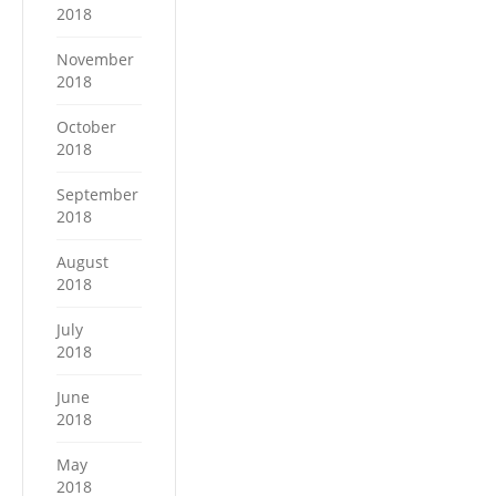
2018
November
2018
October
2018
September
2018
August
2018
July
2018
June
2018
May
2018