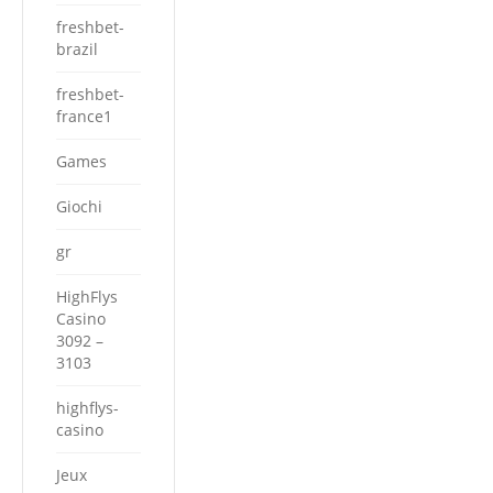
freshbet-
brazil
freshbet-
france1
Games
Giochi
gr
HighFlys
Casino
3092 –
3103
highflys-
casino
Jeux