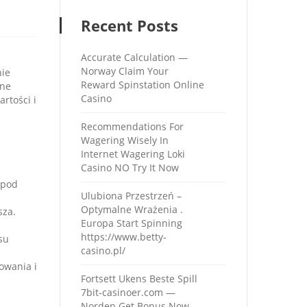
Recent Posts
Accurate Calculation —
Norway Claim Your
nie
Reward Spinstation Online
ane
Casino
rtości i
Recommendations For
Wagering Wisely In
Internet Wagering Loki
Casino NO Try It Now
 pod
Ulubiona Przestrzeń –
Optymalne Wrażenia .
sza.
Europa Start Spinning
https://www.betty-
su
casino.pl/
owania i
Fortsett Ukens Beste Spill
7bit-casinoer.com —
Norden Get Bonus Now