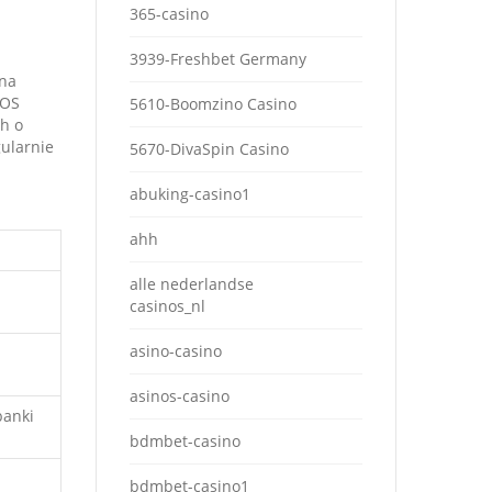
365-casino
3939-Freshbet Germany
 na
iOS
5610-Boomzino Casino
sh o
gularnie
5670-DivaSpin Casino
abuking-casino1
ahh
alle nederlandse
casinos_nl
asino-casino
asinos-casino
banki
bdmbet-casino
bdmbet-casino1