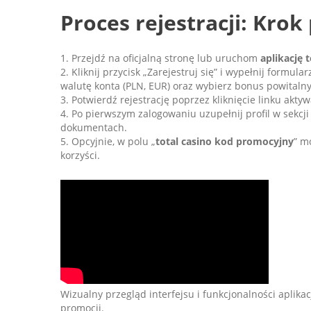
Proces rejestracji: Krok
Przejdź na oficjalną stronę lub uruchom
aplikację t
Kliknij przycisk „Zarejestruj się” i wypełnij formula
walutę konta (PLN, EUR) oraz wybierz bonus powitalny (
Potwierdź rejestrację poprzez kliknięcie linku akt
Po pierwszym zalogowaniu uzupełnij profil w sekcj
dokumentach.
Opcyjnie, w polu „
total casino kod promocyjny
” m
korzyści.
Wizualny przegląd interfejsu i funkcjonalności aplikac
promocji.