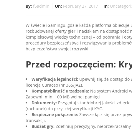
By:
f5admin
On:
February 27, 2017
In:
Uncategori
W świecie iGamingu, gdzie każda platforma obiecuje
rozbudowanej oferty gier i naciskiem na dostępność 
kompleksowej wiedzy technicznej – od pobrania i opt
procedury bezpieczeństwa i rozwiązywania problemów.
bezpieczeństwa swojej rozrywki.
Przed rozpoczęciem: Kry
Weryfikacja legalności:
Upewnij się, że dostęp do w
licencją Curacao (nr 365/JAZ).
Kompatybilność urządzenia:
Na system Android wy
Zapewnij min. 100 MB wolnej pamięci.
Dokumenty:
Przygotuj skan/dobrej jakości zdjęci
(rachunek) do przyszłej weryfikacji KYC.
Bezpieczne połączenie:
Zawsze łącz się przez pryw
transakcji.
Budżet gry:
Zdefiniuj precyzyjny, nieprzekraczalny