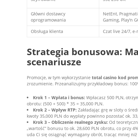
Główni dostawcy
NetEnt, Pragmatic
oprogramowania
Gaming, Play’n 
Obsługa klienta
Czat live 24/7, e-
Strategia bonusowa: Ma
scenariusze
Promocje, w tym wykorzystanie
total casino kod pro
zrozumienie. Przeanalizujmy przykładowy bonus: 10
Krok 1 – Wpłata i bonus:
Wpłacasz 500 PLN, otrzy
obrotu: (500 + 500) * 35 = 35,000 PLN.
Krok 2 – Wpływ RTP:
Zakładając grę w sloty o śred
kwoty 35,000 PLN do wypłaty powinno pozostać ok. 33
Krok 3 – Obliczenie realnego zysku:
Od teoretyczn
„wartość” bonusu to ok. 28,600 PLN obrotu, co przy 4% 
uda Ci się osiągnąć wymagany obrót, tracąc mniej niż