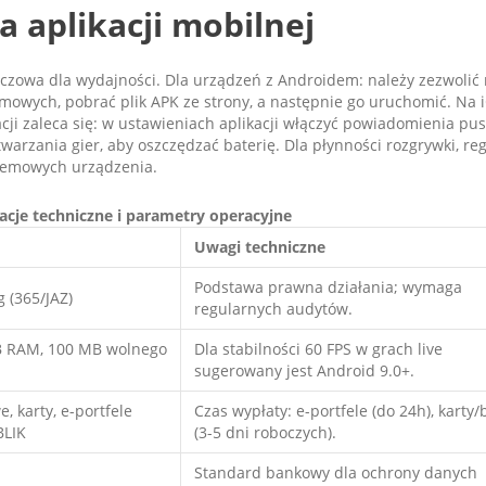
ja aplikacji mobilnej
uczowa dla wydajności. Dla urządzeń z Androidem: należy zezwolić
emowych, pobrać plik APK ze strony, a następnie go uruchomić. Na 
lacji zaleca się: w ustawieniach aplikacji włączyć powiadomienia pu
arzania gier, aby oszczędzać baterię. Dla płynności rozgrywki, re
stemowych urządzenia.
kacje techniczne i parametry operacyjne
Uwagi techniczne
Podstawa prawna działania; wymaga
 (365/JAZ)
regularnych audytów.
GB RAM, 100 MB wolnego
Dla stabilności 60 FPS w grach live
sugerowany jest Android 9.0+.
, karty, e-portfele
Czas wypłaty: e-portfele (do 24h), karty/
 BLIK
(3-5 dni roboczych).
Standard bankowy dla ochrony danych