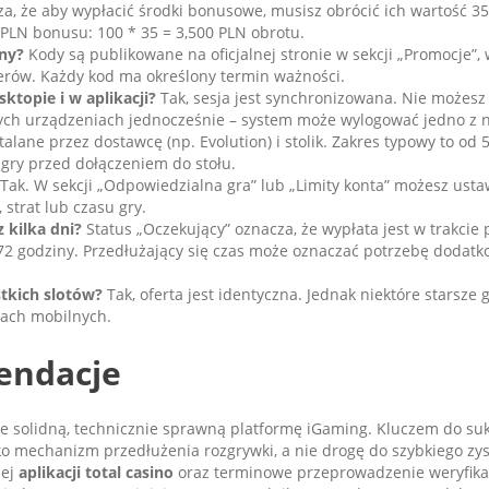
, że aby wypłacić środki bonusowe, musisz obrócić ich wartość 35
 PLN bonusu: 100 * 35 = 3,500 PLN obrotu.
jny?
Kody są publikowane na oficjalnej stronie w sekcji „Promocje”,
erów. Każdy kod ma określony termin ważności.
topie i w aplikacji?
Tak, sesja jest synchronizowana. Nie możesz
ch urządzeniach jednocześnie – system może wylogować jedno z n
talane przez dostawcę (np. Evolution) i stolik. Zakres typowy to od 
 gry przed dołączeniem do stołu.
Tak. W sekcji „Odpowiedzialna gra” lub „Limity konta” możesz usta
strat lub czasu gry.
 kilka dni?
Status „Oczekujący” oznacza, że wypłata jest w trakcie
72 godziny. Przedłużający się czas może oznaczać potrzebę dodatk
stkich slotów?
Tak, oferta jest identyczna. Jednak niektóre starsze 
iach mobilnych.
endacje
je solidną, technicznie sprawną platformę iGaming. Kluczem do su
ako mechanizm przedłużenia rozgrywki, a nie drogę do szybkiego zy
nej
aplikacji total casino
oraz terminowe przeprowadzenie weryfikac