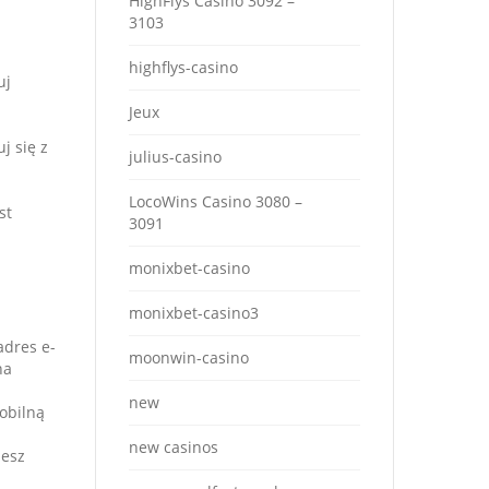
HighFlys Casino 3092 –
3103
highflys-casino
uj
.
Jeux
j się z
julius-casino
LocoWins Casino 3080 –
st
3091
monixbet-casino
monixbet-casino3
adres e-
moonwin-casino
na
new
obilną
new casinos
żesz