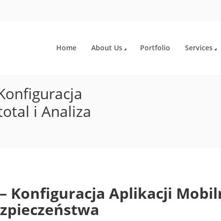
Home
About Us
Portfolio
Services
Konfiguracja
otal i Analiza
 Konfiguracja Aplikacji Mobil
Bezpieczeństwa