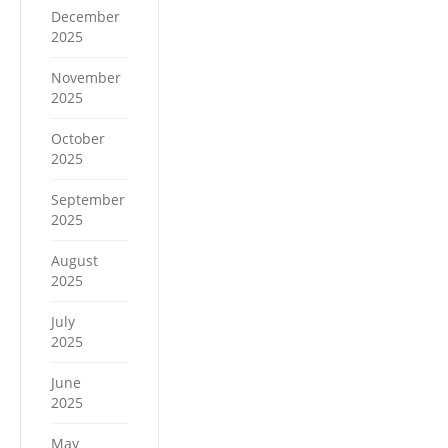
December
2025
November
2025
October
2025
September
2025
August
2025
July
2025
June
2025
May