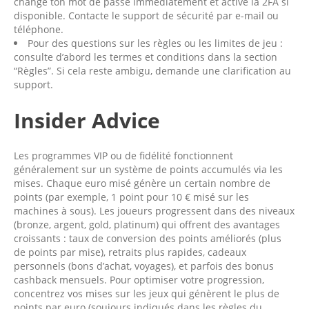
change ton mot de passe immédiatement et active la 2FA si
disponible. Contacte le support de sécurité par e-mail ou
téléphone.
Pour des questions sur les règles ou les limites de jeu :
consulte d’abord les termes et conditions dans la section
“Règles”. Si cela reste ambigu, demande une clarification au
support.
Insider Advice
Les programmes VIP ou de fidélité fonctionnent
généralement sur un système de points accumulés via les
mises. Chaque euro misé génère un certain nombre de
points (par exemple, 1 point pour 10 € misé sur les
machines à sous). Les joueurs progressent dans des niveaux
(bronze, argent, gold, platinum) qui offrent des avantages
croissants : taux de conversion des points améliorés (plus
de points par mise), retraits plus rapides, cadeaux
personnels (bons d’achat, voyages), et parfois des bonus
cashback mensuels. Pour optimiser votre progression,
concentrez vos mises sur les jeux qui génèrent le plus de
points par euro (soujours indiqués dans les règles du