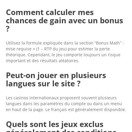
Comment calculer mes
chances de gain avec un bonus
?
Utilisez la formule expliquée dans la section “Bonus Math” :
mise requise × (1 – RTP du jeu) pour estimer la perte
théorique. Cependant, le jeu comporte toujours un risque
important et des résultats aléatoires.
Peut-on jouer en plusieurs
langues sur le site ?
Les casinos internationaux proposent souvent plusieurs
langues dans les paramètres du compte ou dans un menu
en haut de la page. Le français est généralement disponible.
Quels sont les jeux exclus