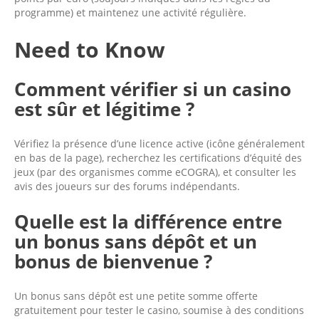
programme) et maintenez une activité régulière.
Need to Know
Comment vérifier si un casino
est sûr et légitime ?
Vérifiez la présence d’une licence active (icône généralement
en bas de la page), recherchez les certifications d’équité des
jeux (par des organismes comme eCOGRA), et consulter les
avis des joueurs sur des forums indépendants.
Quelle est la différence entre
un bonus sans dépôt et un
bonus de bienvenue ?
Un bonus sans dépôt est une petite somme offerte
gratuitement pour tester le casino, soumise à des conditions