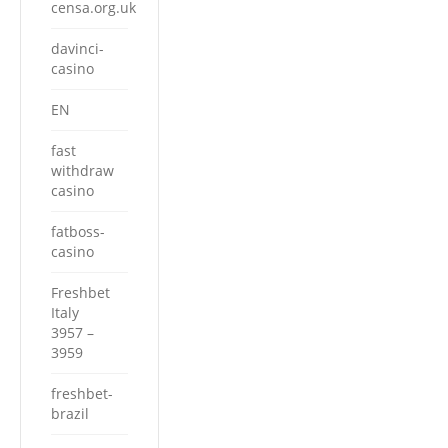
censa.org.uk
davinci-
casino
EN
fast
withdraw
casino
fatboss-
casino
Freshbet
Italy
3957 –
3959
freshbet-
brazil