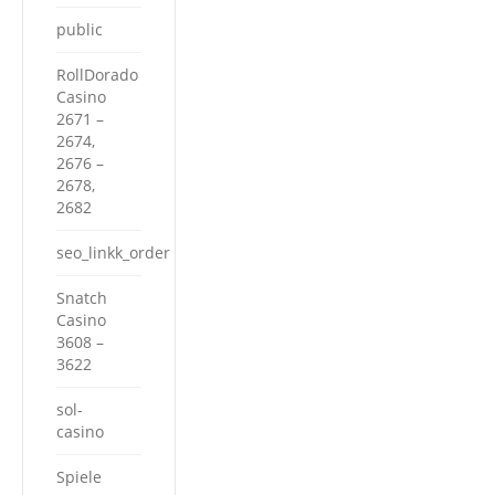
public
RollDorado
Casino
2671 –
2674,
2676 –
2678,
2682
seo_linkk_order
Snatch
Casino
3608 –
3622
sol-
casino
Spiele