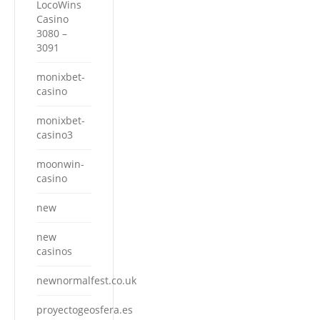
LocoWins
Casino
3080 –
3091
monixbet-
casino
monixbet-
casino3
moonwin-
casino
new
new
casinos
newnormalfest.co.uk
proyectogeosfera.es