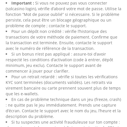
Important :
Si vous ne pouvez pas vous connecter
(solcasino login), vérifie d’abord votre mot de passe. Utilise la
fonction “Mot de passe oublié” si nécessaire. Si le problème
persiste, cela peut être un blocage géographique ou un
problème de compte ; contacte le support.
Pour un dépôt non crédité : vérifie l’historique des
transactions de votre méthode de paiement. Confirme que
la transaction est terminée. Ensuite, contacte le support
avec le numéro de référence de la transaction.
Si un bonus n’est pas appliqué : assure-toi d’avoir
respecté les conditions d’activation (code à entrer, dépôt
minimum, jeu exclu). Contacte le support avant de
commencer à jouer pour clarifier.
Pour un retrait retardé : vérifie si toutes les vérifications
KYC sont terminées (documents validés). Les retraits via
virement bancaire ou carte prennent souvent plus de temps
que les e-wallets.
En cas de problème technique dans un jeu (freeze, crash)
: ne quitte pas le jeu immédiatement. Prends une capture
d’écran. Contacte le support avec le nom du jeu, l’heure et la
description du problème.
Si tu suspectes une activité frauduleuse sur ton compte :