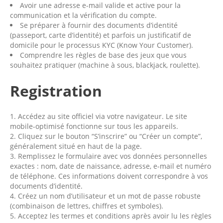
Avoir une adresse e-mail valide et active pour la
communication et la vérification du compte.
Se préparer à fournir des documents d’identité
(passeport, carte d’identité) et parfois un justificatif de
domicile pour le processus KYC (Know Your Customer).
Comprendre les règles de base des jeux que vous
souhaitez pratiquer (machine à sous, blackjack, roulette).
Registration
Accédez au site officiel via votre navigateur. Le site
mobile-optimisé fonctionne sur tous les appareils.
Cliquez sur le bouton “S’inscrire” ou “Créer un compte”,
généralement situé en haut de la page.
Remplissez le formulaire avec vos données personnelles
exactes : nom, date de naissance, adresse, e-mail et numéro
de téléphone. Ces informations doivent correspondre à vos
documents d’identité.
Créez un nom d’utilisateur et un mot de passe robuste
(combinaison de lettres, chiffres et symboles).
Acceptez les termes et conditions après avoir lu les règles