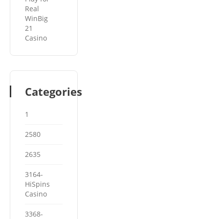
Real
WinBig
21
Casino
Categories
1
2580
2635
3164-
HiSpins
Casino
3368-