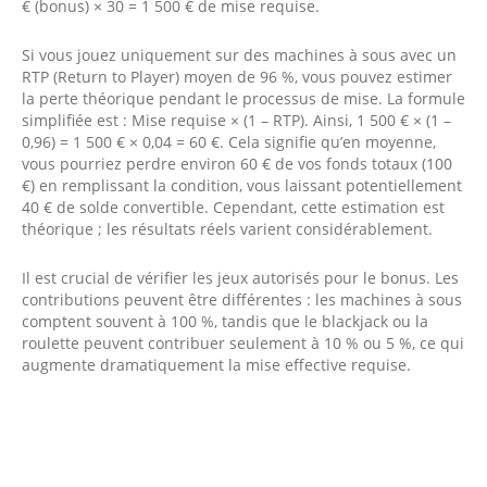
€ (bonus) × 30 = 1 500 € de mise requise.
Si vous jouez uniquement sur des machines à sous avec un
RTP (Return to Player) moyen de 96 %, vous pouvez estimer
la perte théorique pendant le processus de mise. La formule
simplifiée est : Mise requise × (1 – RTP). Ainsi, 1 500 € × (1 –
0,96) = 1 500 € × 0,04 = 60 €. Cela signifie qu’en moyenne,
vous pourriez perdre environ 60 € de vos fonds totaux (100
€) en remplissant la condition, vous laissant potentiellement
40 € de solde convertible. Cependant, cette estimation est
théorique ; les résultats réels varient considérablement.
Il est crucial de vérifier les jeux autorisés pour le bonus. Les
contributions peuvent être différentes : les machines à sous
comptent souvent à 100 %, tandis que le blackjack ou la
roulette peuvent contribuer seulement à 10 % ou 5 %, ce qui
augmente dramatiquement la mise effective requise.