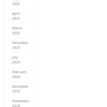
2025
April
2025
March
2025
December
2024
July
2024
February
2024
December
2018
November
2018