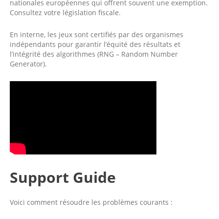
nationales européennes qui offrent souvent une exemption.
Consultez votre législation fiscale.
En interne, les jeux sont certifiés par des organismes
indépendants pour garantir l’équité des résultats et
l’intégrité des algorithmes (RNG – Random Number
Generator).
Support Guide
Voici comment résoudre les problèmes courants :