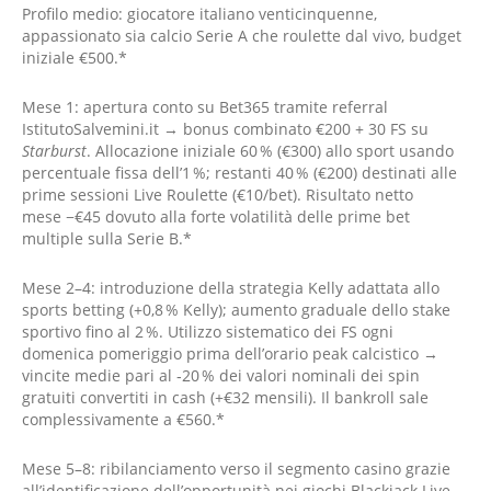
Profilo medio: giocatore italiano venticinquenne,
appassionato sia calcio Serie A che roulette dal vivo, budget
iniziale €500.*
Mese 1: apertura conto su Bet365 tramite referral
IstitutoSalvemini.it → bonus combinato €200 + 30 FS su
Starburst
. Allocazione iniziale 60 % (€300) allo sport usando
percentuale fissa dell’1 %; restanti 40 % (€200) destinati alle
prime sessioni Live Roulette (€10/bet). Risultato netto
mese −€45 dovuto alla forte volatilità delle prime bet
multiple sulla Serie B.*
Mese 2–4: introduzione della strategia Kelly adattata allo
sports betting (+0,8 % Kelly); aumento graduale dello stake
sportivo fino al 2 %. Utilizzo sistematico dei FS ogni
domenica pomeriggio prima dell’orario peak calcistico →
vincite medie pari al ‑20 % dei valori nominali dei spin
gratuiti convertiti in cash (+€32 mensili). Il bankroll sale
complessivamente a €560.*
Mese 5–8: ribilanciamento verso il segmento casino grazie
all’identificazione dell’opportunità nei giochi Blackjack Live