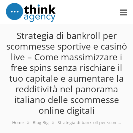
Home
Strategia di bankroll per
scommesse sportive e casinò
About Us
live – Come massimizzare i
Portfolio
free spins senza rischiare il
Services
tuo capitale e aumentare la
What Others Think
redditività nel panorama
italiano delle scommesse
Blog
online digitali
Contact Us
Home
Blog Big
Strategia di bankroll per scom...