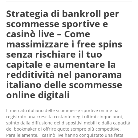
Strategia di bankroll per
scommesse sportive e
casinò live – Come
massimizzare i free spins
senza rischiare il tuo
capitale e aumentare la
redditività nel panorama
italiano delle scommesse
online digitali
Il mercato italiano delle scommesse sportive online ha
registrato una crescita costante negli ultimi cinque anni,
spinto dalla diffusione dei dispositivi mobili e dalla capacità
dei bookmaker di offrire quote sempre più competitive.
Parallelamente, i casinò live hanno conquistato una fetta