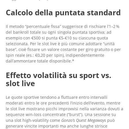
Calcolo della puntata standard
Il metodo “percentuale fissa” suggerisce di rischiare l’1–2 %
del bankroll totale su ogni singola puntata sportiva; ad
esempio con €500 si punta €5‑€10 su ciascuna quota
selezionata. Per le slot live è più comune adottare “unità
base”, cioè fissare un valore costante per giro gratuito o per
spin reale (es.: €0,20 per spin), indipendentemente
dall’ammontare totale disponibile.*
Effetto volatilità su sport vs.
slot live
Le quote sportive tendono a fluttuare entro intervalli
moderati entro le ore precedenti l’inizio dell’evento, mentre
le slot live mostrano picchi improvvisi nella varianza dovuti a
sequenze win‑loss concentrate (“burst”). Una sessione su
una slot high‑volatility come
Gonzo’s Quest Megaways
può
generare vincite importanti ma anche lunghe strisce