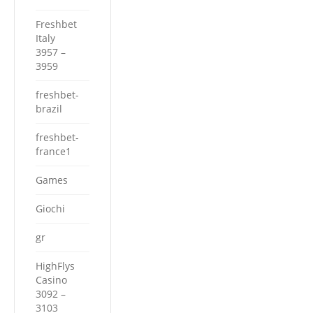
Freshbet
Italy
3957 –
3959
freshbet-
brazil
freshbet-
france1
Games
Giochi
gr
HighFlys
Casino
3092 –
3103