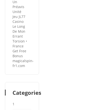
Un
Préavis
Unité
Jeu JL77
Casino
Le Long
De Mon
Errant
Torsion •
France
Get Free
Bonus
magicalspin-
fr1.com
Categories
1