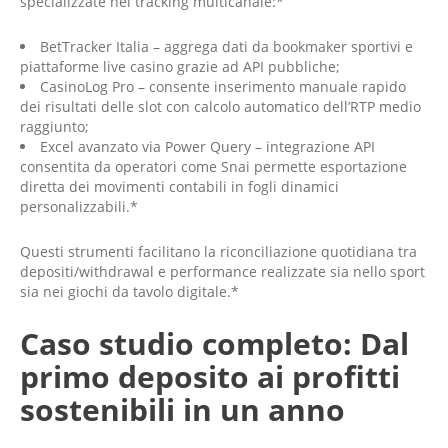
specializzate nel tracking multicanale:*
BetTracker Italia – aggrega dati da bookmaker sportivi e
piattaforme live casino grazie ad API pubbliche;
CasinoLog Pro – consente inserimento manuale rapido
dei risultati delle slot con calcolo automatico dell’RTP medio
raggiunto;
Excel avanzato via Power Query – integrazione API
consentita da operatori come Snai permette esportazione
diretta dei movimenti contabili in fogli dinamici
personalizzabili.*
Questi strumenti facilitano la riconciliazione quotidiana tra
depositi/withdrawal e performance realizzate sia nello sport
sia nei giochi da tavolo digitale.*
Caso studio completo: Dal
primo deposito ai profitti
sostenibili in un anno