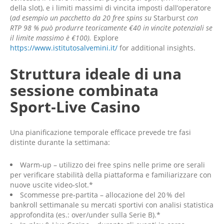
della slot), e i limiti massimi di vincita imposti dall’operatore
(
ad esempio un pacchetto da 20 free spins su
Starburst
con
RTP 98 % può produrre teoricamente €40 in vincite potenziali se
il limite massimo è €100).
Explore
https://www.istitutosalvemini.it/
for additional insights.
Struttura ideale di una
sessione combinata
Sport‑Live Casino
Una pianificazione temporale efficace prevede tre fasi
distinte durante la settimana:
Warm‑up – utilizzo dei free spins nelle prime ore serali
per verificare stabilità della piattaforma e familiarizzare con
nuove uscite video‑slot.*
Scommesse pre‑partita – allocazione del 20 % del
bankroll settimanale su mercati sportivi con analisi statistica
approfondita (es.: over/under sulla Serie B).*