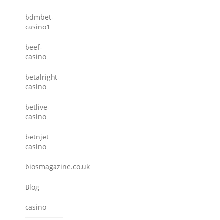
bdmbet-
casino1
beef-
casino
betalright-
casino
betlive-
casino
betnjet-
casino
biosmagazine.co.uk
Blog
casino