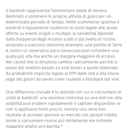
Il bankroll rappresenta l’ammontare totale di denaro
destinato a sostenere le proprie attività di gioco per un
determinato periodo di tempo. Nelle scommesse sportive il
bankroll è tipicamente suddiviso in unità legate alle quote
offerte su eventi singoli o multipli; la variabilità dipende
dalla frequenza degli incontri scelti e dal livello di rischio
associato a ciascuna selezione (esempio: una partita di Serie
A contro un avversario poco conosciuto può richiedere una
quota più alta ma anche un margine maggiore di errore).
Nei casinò live la dinamica cambia radicalmente perché si
passa dal modello basato su esiti binari a quello dominato
da probabilità implicite legate al RTP delle slot o alla house
edge dei giochi da tavolo come roulette e blackjack dal vivo.
Una differenza cruciale è la velocità con cui si consumano le
unità di bankroll: una sessione intensiva su una slot con alta
volatilità può erodere rapidamente il capitale disponibile se
non si applicano limiti precisi, mentre una serie ben
studiata di puntate sportive su mercati con spread ridotto
tende a consumare risorse più lentamente ma richiede
maggiore analisi pre-partita.*