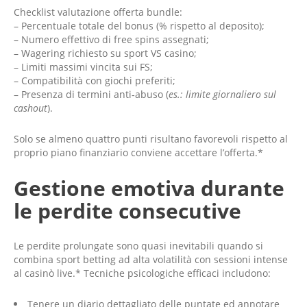
Checklist valutazione offerta bundle:
– Percentuale totale del bonus (% rispetto al deposito);
– Numero effettivo di free spins assegnati;
– Wagering richiesto su sport VS casino;
– Limiti massimi vincita sui FS;
– Compatibilità con giochi preferiti;
– Presenza di termini anti‐abuso (
es.: limite giornaliero sul
cashout
).
Solo se almeno quattro punti risultano favorevoli rispetto al
proprio piano finanziario conviene accettare l’offerta.*
Gestione emotiva durante
le perdite consecutive
Le perdite prolungate sono quasi inevitabili quando si
combina sport betting ad alta volatilità con sessioni intense
al casinò live.* Tecniche psicologiche efficaci includono:
Tenere un diario dettagliato delle puntate ed annotare