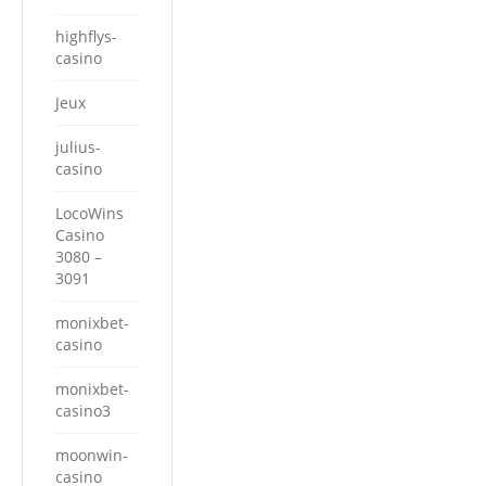
highflys-
casino
Jeux
julius-
casino
LocoWins
Casino
3080 –
3091
monixbet-
casino
monixbet-
casino3
moonwin-
casino