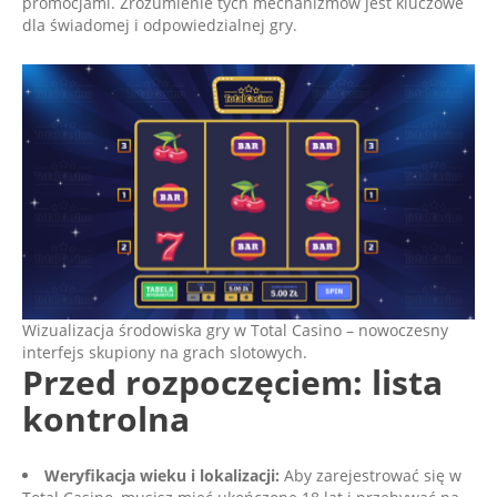
promocjami. Zrozumienie tych mechanizmów jest kluczowe
dla świadomej i odpowiedzialnej gry.
Wizualizacja środowiska gry w Total Casino – nowoczesny
interfejs skupiony na grach slotowych.
Przed rozpoczęciem: lista
kontrolna
Weryfikacja wieku i lokalizacji:
Aby zarejestrować się w