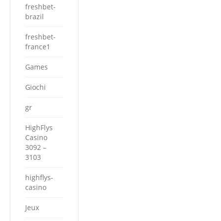
freshbet-
brazil
freshbet-
france1
Games
Giochi
gr
HighFlys
Casino
3092 –
3103
highflys-
casino
Jeux