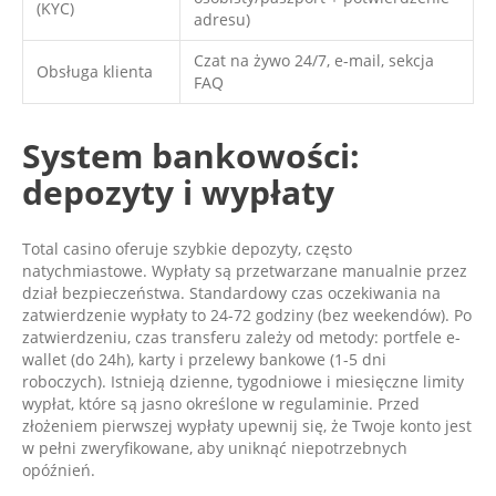
(KYC)
adresu)
Czat na żywo 24/7, e-mail, sekcja
Obsługa klienta
FAQ
System bankowości:
depozyty i wypłaty
Total casino oferuje szybkie depozyty, często
natychmiastowe. Wypłaty są przetwarzane manualnie przez
dział bezpieczeństwa. Standardowy czas oczekiwania na
zatwierdzenie wypłaty to 24-72 godziny (bez weekendów). Po
zatwierdzeniu, czas transferu zależy od metody: portfele e-
wallet (do 24h), karty i przelewy bankowe (1-5 dni
roboczych). Istnieją dzienne, tygodniowe i miesięczne limity
wypłat, które są jasno określone w regulaminie. Przed
złożeniem pierwszej wypłaty upewnij się, że Twoje konto jest
w pełni zweryfikowane, aby uniknąć niepotrzebnych
opóźnień.