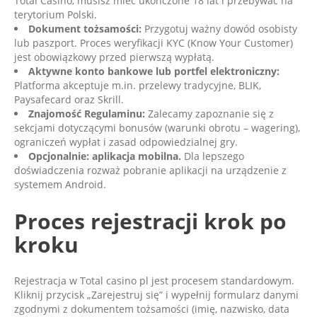
Total Casino, musisz mieć ukończone 18 lat i przebywać na
terytorium Polski.
Dokument tożsamości:
Przygotuj ważny dowód osobisty
lub paszport. Proces weryfikacji KYC (Know Your Customer)
jest obowiązkowy przed pierwszą wypłatą.
Aktywne konto bankowe lub portfel elektroniczny:
Platforma akceptuje m.in. przelewy tradycyjne, BLIK,
Paysafecard oraz Skrill.
Znajomość Regulaminu:
Zalecamy zapoznanie się z
sekcjami dotyczącymi bonusów (warunki obrotu – wagering),
ograniczeń wypłat i zasad odpowiedzialnej gry.
Opcjonalnie: aplikacja mobilna.
Dla lepszego
doświadczenia rozważ pobranie aplikacji na urządzenie z
systemem Android.
Proces rejestracji krok po
kroku
Rejestracja w Total casino pl jest procesem standardowym.
Kliknij przycisk „Zarejestruj się” i wypełnij formularz danymi
zgodnymi z dokumentem tożsamości (imię, nazwisko, data