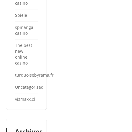
casino
Spiele
spinanga-
casino
The best
new
online
casino
turquoisebyrama.fr
Uncategorized
vizmaxx.cl
Archives