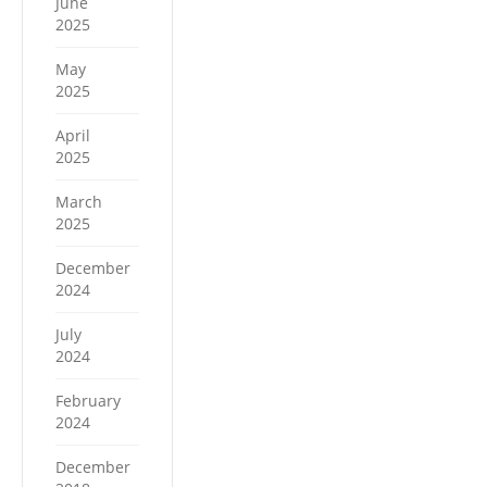
June
2025
May
2025
April
2025
March
2025
December
2024
July
2024
February
2024
December