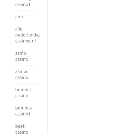
casino1
ahh
alle
nederlandse
casinos_nl
asino-
casino
asinos-
casino
bdmbet-
casino
bdmbet-
casino1
beef-
casino