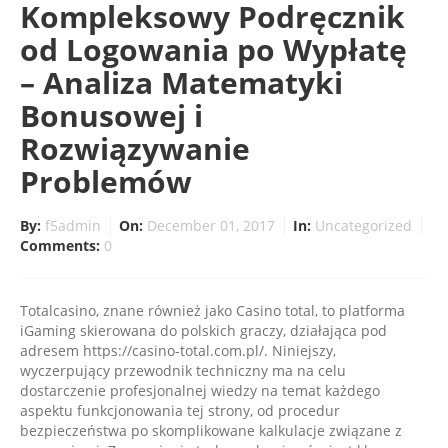
Kompleksowy Podręcznik
od Logowania po Wypłatę
– Analiza Matematyki
Bonusowej i
Rozwiązywanie
Problemów
By:
f5admin
On:
December 01, 2017
In:
Uncategorized
Comments:
0
Totalcasino, znane również jako Casino total, to platforma
iGaming skierowana do polskich graczy, działająca pod
adresem https://casino-total.com.pl/. Niniejszy,
wyczerpujący przewodnik techniczny ma na celu
dostarczenie profesjonalnej wiedzy na temat każdego
aspektu funkcjonowania tej strony, od procedur
bezpieczeństwa po skomplikowane kalkulacje związane z