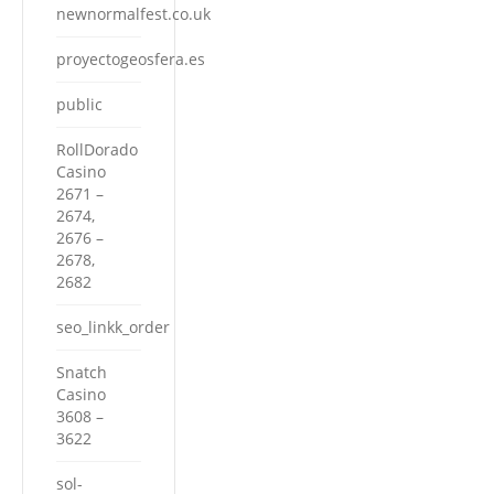
newnormalfest.co.uk
proyectogeosfera.es
public
RollDorado
Casino
2671 –
2674,
2676 –
2678,
2682
seo_linkk_order
Snatch
Casino
3608 –
3622
sol-