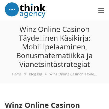
Home
Winz Online Casinon
Täydellinen Käsikirja:
About Us
Mobiilipelaaminen,
Portfolio
Bonusmatematiikka ja
Services
Vianetsintästrategiat
What Others Think
Home
Blog Big
Winz Online Casinon Täyde...
Blog
Contact Us
Winz Online Casinon