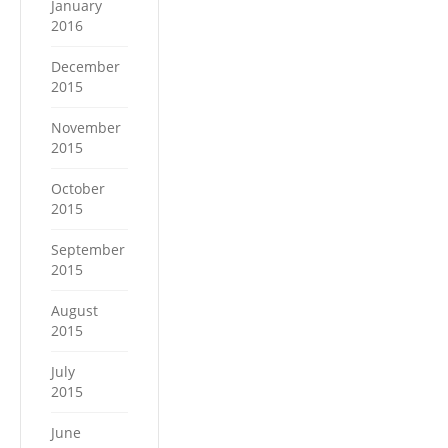
January
2016
December
2015
November
2015
October
2015
September
2015
August
2015
July
2015
June