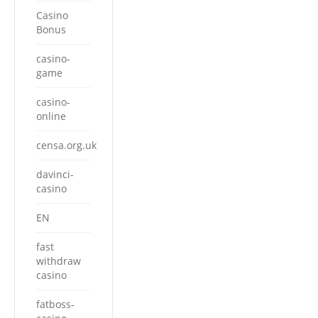
Casino
Bonus
casino-
game
casino-
online
censa.org.uk
davinci-
casino
EN
fast
withdraw
casino
fatboss-