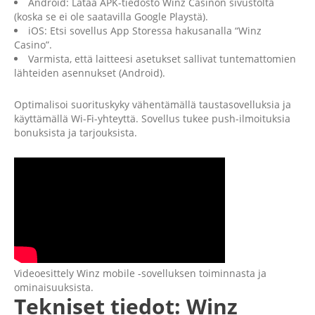
Android: Lataa APK-tiedosto Winz Casinon sivustolta
(koska se ei ole saatavilla Google Playstä).
iOS: Etsi sovellus App Storessa hakusanalla “Winz
Casino”.
Varmista, että laitteesi asetukset sallivat tuntemattomien
lähteiden asennukset (Android).
Optimalisoi suorituskyky vähentämällä taustasovelluksia ja
käyttämällä Wi-Fi-yhteyttä. Sovellus tukee push-ilmoituksia
bonuksista ja tarjouksista.
Videoesittely Winz mobile -sovelluksen toiminnasta ja
ominaisuuksista.
Tekniset tiedot: Winz