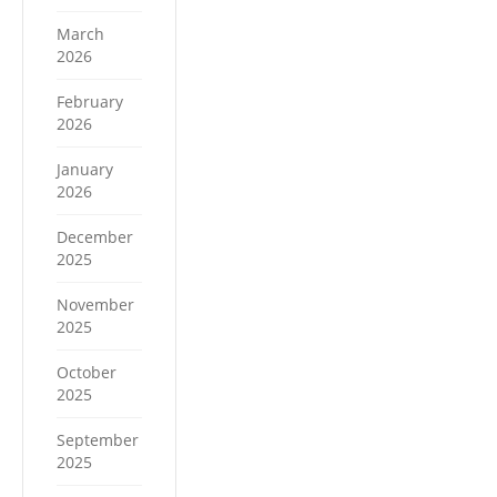
March
2026
February
2026
January
2026
December
2025
November
2025
October
2025
September
2025