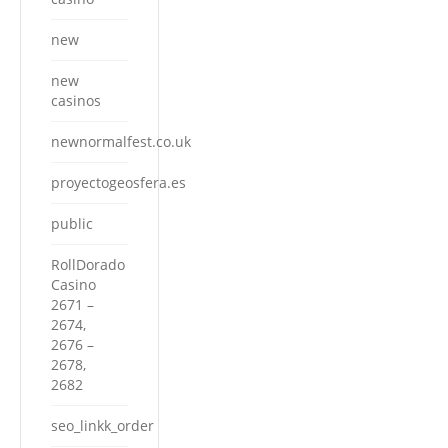
new
new
casinos
newnormalfest.co.uk
proyectogeosfera.es
public
RollDorado
Casino
2671 –
2674,
2676 –
2678,
2682
seo_linkk_order