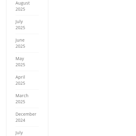
August
2025
July
2025
June
2025
May
2025
April
2025
March
2025
December
2024
July