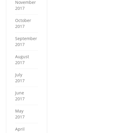
November
2017
October
2017
September
2017
August
2017
July
2017
June
2017
May
2017
April